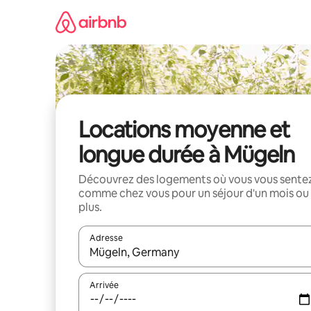
Aller
directement
au
contenu
Locations moyenne et
longue durée à Mügeln
Découvrez des logements où vous vous sente
comme chez vous pour un séjour d'un mois ou
plus.
Adresse
Lorsque les résultats s'affichent, utilisez les flèc
Arrivée