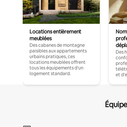
Locations entièrement
Noma
meublées
prof
dépl
Des cabanes de montagne
paisibles aux appartements
Des 
urbains pratiques, ces
confo
locations meublées offrent
profe
tous les équipements d'un
télét
logement standard.
et d'
Équipe