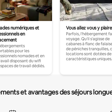
des numériques et
Vous allez vous y plaire
essionnels en
Parfois, l'hébergement fai
voyage. Qu'il s'agisse de
acement
cabanes à flanc de falais
hébergements
de péniches tranquilles, 
rtables pour les
locations sont dotées de
ssionnels nomades et en
caractéristiques uniques
ravail disposant du wifi
espaces de travail dédiés.
ments et avantages des séjours longu