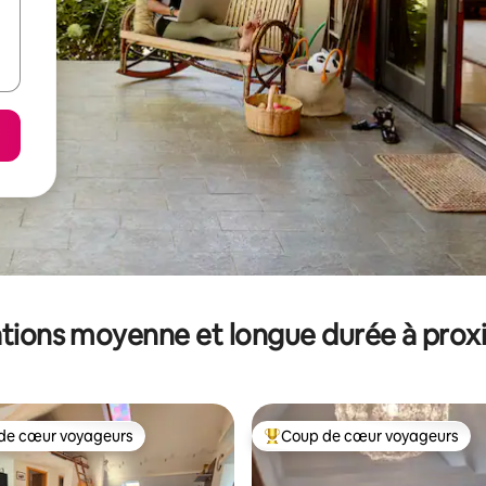
tions moyenne et longue durée à prox
de cœur voyageurs
Coup de cœur voyageurs
 cœur voyageurs les plus appréciés
Coups de cœur voyageurs les p