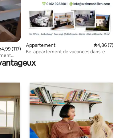
Appartement
Évaluation moyenne s
4,86 (7)
mmentaires : 5 sur 5
valuation moyenne sur la base de 117 commentaires : 4,99 sur 5
4,99 (117)
Bel appartement de vacances dans le
ement
centre
avantageux