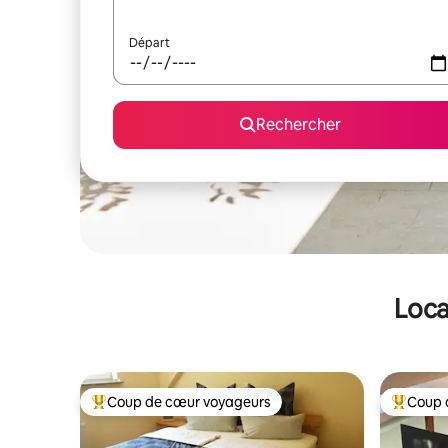
Départ
Rechercher
Loca
Coup de cœur voyageurs
Coup 
Coups de cœur voyageurs les plus appréciés
Coups de