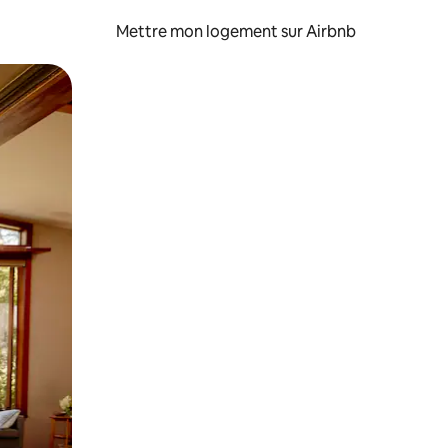
Mettre mon logement sur Airbnb
sant glisser.