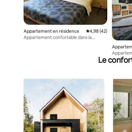
Appartement en résidence
Évaluation moyenne sur
4,98 (42)
Appartement confortable dans la
verdure
Apparte
Apparteme
Le confor