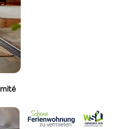
imité
lus appréciés