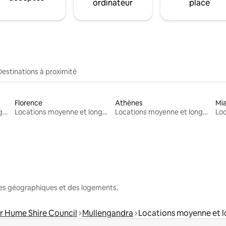
ordinateur
place
Destinations à proximité
Florence
Athènes
Mi
Locations moyenne et longue durée
Locations moyenne et longue durée
Locations moyenne et longue durée
nes géographiques et des logements.
r Hume Shire Council
Mullengandra
Locations moyenne et 