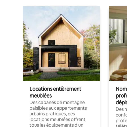
Locations entièrement
Noma
meublées
prof
dépl
Des cabanes de montagne
paisibles aux appartements
Des 
urbains pratiques, ces
confo
locations meublées offrent
profe
tous les équipements d'un
télét