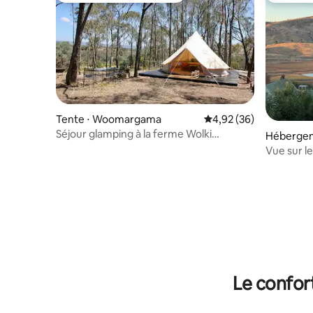
Tente ⋅ Woomargama
Évaluation moyenne sur
4,92 (36)
Séjour glamping à la ferme Wolki
Hébergeme
*NOUVEAU*
Vue sur le
et se rela
Le confor