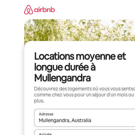
Aller
directement
au
contenu
Locations moyenne et
longue durée à
Mullengandra
Découvrez des logements où vous vous sente
comme chez vous pour un séjour d'un mois ou
plus.
Adresse
Lorsque les résultats s'affichent, utilisez les flèc
Arrivée