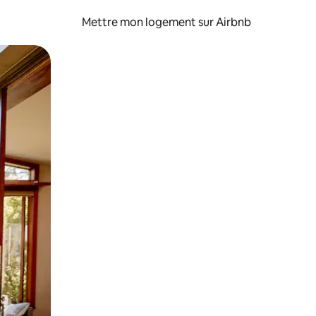
Mettre mon logement sur Airbnb
sant glisser.