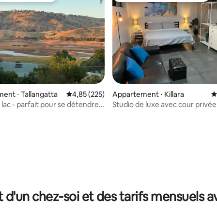
 la base de 36 commentaires : 4,92 sur 5
nt ⋅ Tallangatta
Évaluation moyenne sur la base de 225 commen
4,85 (225)
Appartement ⋅ Killara
É
 lac - parfait pour se détendre
Studio de luxe avec cour privée
xer
t d'un chez-soi et des tarifs mensuels 