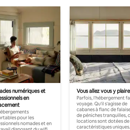
des numériques et
Vous allez vous y plaire
essionnels en
Parfois, l'hébergement fai
voyage. Qu'il s'agisse de
acement
cabanes à flanc de falais
hébergements
de péniches tranquilles, 
rtables pour les
locations sont dotées de
ssionnels nomades et en
caractéristiques uniques
ravail disposant du wifi