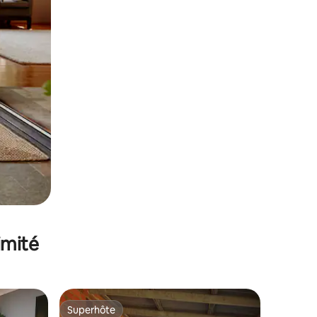
imité
Superhôte
lus appréciés
Superhôte