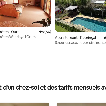
hôtes ⋅ Oura
Évaluation moyenne sur la base de 66 com
5 (66)
hôtes Wandayali Creek
Appartement ⋅ Kooringal
É
Super espace, super piscine, su
 sur la base de 22 commentaires : 5 sur 5
t d'un chez-soi et des tarifs mensuels 