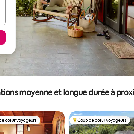
tions moyenne et longue durée à prox
de cœur voyageurs
Coup de cœur voyageurs
 cœur voyageurs les plus appréciés
Coups de cœur voyageurs les p