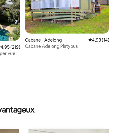
mentaires : 5 sur 5
Cabane ⋅ Adelong
Évaluation moyenne su
4,93 (14)
Cabane Adelong Platypus
valuation moyenne sur la base de 219 commentaires : 4,95 sur 5
4,95 (219)
per vue !
avantageux