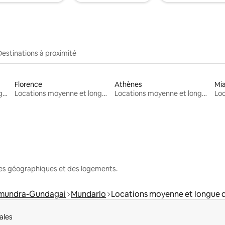
Destinations à proximité
Florence
Athènes
Mi
Locations moyenne et longue durée
Locations moyenne et longue durée
Locations moyenne et longue durée
nes géographiques et des logements.
mundra-Gundagai
Mundarlo
Locations moyenne et longue 
ales