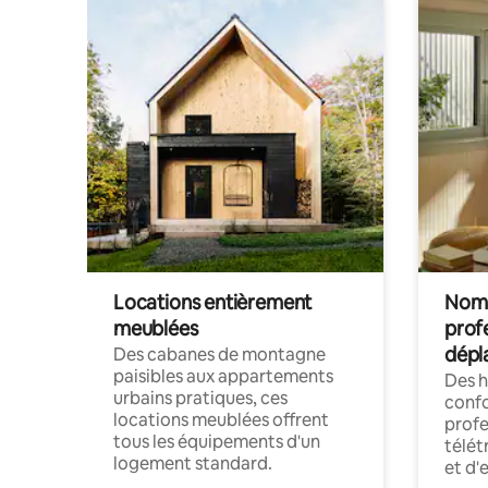
Locations entièrement
Noma
meublées
prof
dépl
Des cabanes de montagne
paisibles aux appartements
Des 
urbains pratiques, ces
confo
locations meublées offrent
profe
tous les équipements d'un
télét
logement standard.
et d'