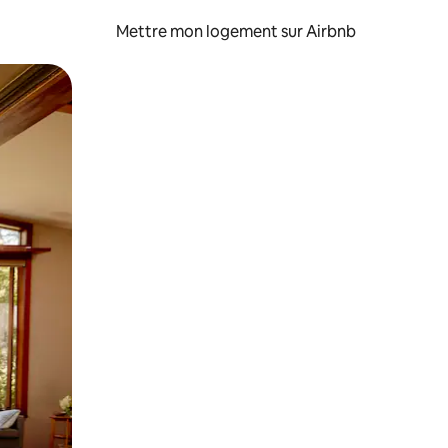
Mettre mon logement sur Airbnb
sant glisser.