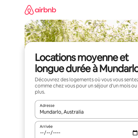
Aller
directement
au
contenu
Locations moyenne et
longue durée à Mundarl
Découvrez des logements où vous vous sente
comme chez vous pour un séjour d'un mois ou
plus.
Adresse
Lorsque les résultats s'affichent, utilisez les flèc
Arrivée