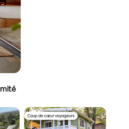
imité
Coup de cœur voyageurs
lus appréciés
Coup de cœur voyageurs