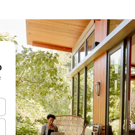
o
z
hes vers le haut et vers le bas pour les parcourir ou en appuyant et en fai