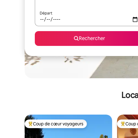
Départ
Rechercher
Loca
Coup de cœur voyageurs
Coup 
Coups de cœur voyageurs les plus appréciés
Coups de