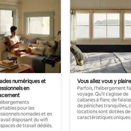
des numériques et
Vous allez vous y plaire
essionnels en
Parfois, l'hébergement fai
voyage. Qu'il s'agisse de
acement
cabanes à flanc de falais
hébergements
de péniches tranquilles, 
rtables pour les
locations sont dotées de
ssionnels nomades et en
caractéristiques uniques
ravail disposant du wifi
espaces de travail dédiés.