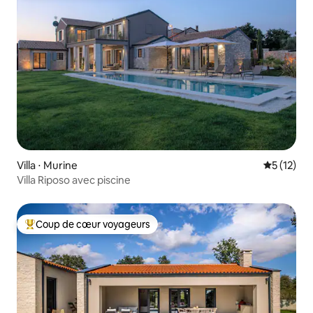
Villa ⋅ Murine
Évaluation
5 (12)
Villa Riposo avec piscine
Coup de cœur voyageurs
Coups de cœur voyageurs les plus appréciés