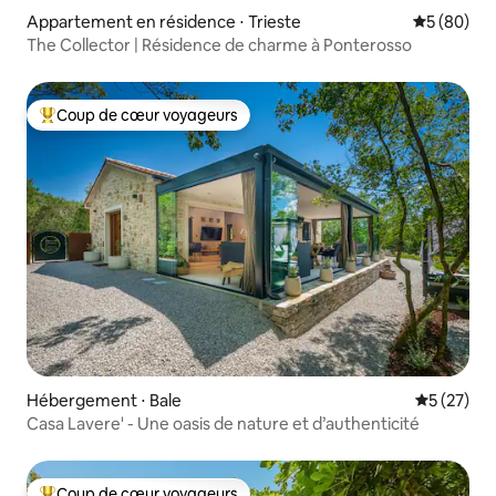
Appartement en résidence ⋅ Trieste
Évaluation
5 (80)
The Collector | Résidence de charme à Ponterosso
Coup de cœur voyageurs
Coups de cœur voyageurs les plus appréciés
Hébergement ⋅ Bale
Évaluation
5 (27)
Casa Lavere' - Une oasis de nature et d’authenticité
Coup de cœur voyageurs