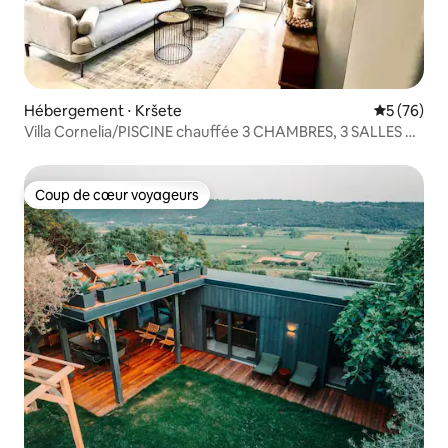
Hébergement ⋅ Kršete
Évaluation
5 (76)
Villa Cornelia/PISCINE chauffée 3 CHAMBRES, 3 SALLES DE
BAIN
Coup de cœur voyageurs
Coup de cœur voyageurs