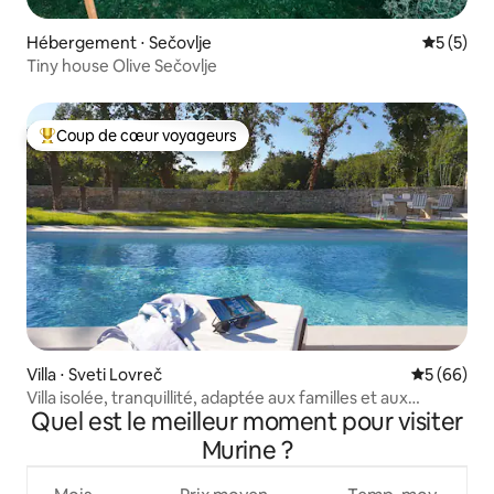
Hébergement ⋅ Sečovlje
Évaluatio
5 (5)
Tiny house Olive Sečovlje
Coup de cœur voyageurs
Coups de cœur voyageurs les plus appréciés
Villa ⋅ Sveti Lovreč
Évaluation
5 (66)
Villa isolée, tranquillité, adaptée aux familles et aux
Quel est le meilleur moment pour visiter
animaux de compagnie
Murine ?