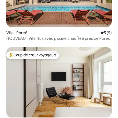
Villa ⋅ Poreč
Évaluatio
5 (9)
NOUVEAU ! Villa Nux avec piscine chauffée près de Porec
Coup de cœur voyageurs
Coups de cœur voyageurs les plus appréciés