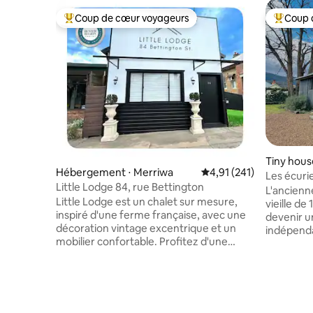
Coup de cœur voyageurs
Coup 
Coups de cœur voyageurs les plus appréciés
Coups de
Tiny hous
Hébergement ⋅ Merriwa
Évaluation moyenne sur
4,91 (241)
Les écuri
Little Lodge 84, rue Bettington
L'ancienn
Little Lodge est un chalet sur mesure,
vieille de
inspiré d'une ferme française, avec une
devenir u
décoration vintage excentrique et un
indépend
mobilier confortable. Profitez d'une
nouvelle s
cuisine bien équipée avec réfrigérateur
salon et 
et four, climatisation à cycle inversé vers
avec réfr
le salon et la chambre queen size. Salle
de cuisso
d'eau moderne avec douche sur la
dispose d'
baignoire. Espace d'étude/de travail. La
de chaises