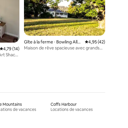
Gîte à la ferme ⋅ Bowling Alley
Évaluation moyenne su
4,95 (42)
Point
Maison de rêve spacieuse avec grands
taires : 4,93 sur 5
Évaluation moyenne sur la base de 14 commentaires : 4,79 sur 5
4,79 (14)
jardins et vue
(Art Shack
e Mountains
Coffs Harbour
ations de vacances
Locations de vacances