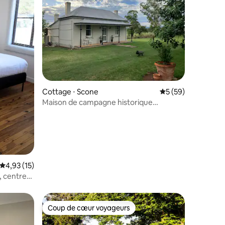
ntaires : 4,95 sur 5
Cottage ⋅ Scone
Évaluation moyenne
5 (59)
Maison de campagne historique
récemment rénovée
Évaluation moyenne sur la base de 15 commentaires : 4,93 sur 5
4,93 (15)
, centre-
Coup de cœur voyageurs
Coup de cœur voyageurs