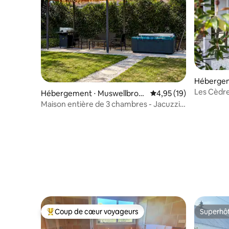
Hébergem
Les Cèdr
Hébergement ⋅ Muswellbroo
Évaluation moyenne su
4,95 (19)
k
Maison entière de 3 chambres - Jacuzzi
et salle de jeux
Coup de cœur voyageurs
Superhô
Coups de cœur voyageurs les plus appréciés
Superhô