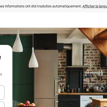
nes informations ont été traduites automatiquement. 
Afficher la lang
e
es
hes vers le haut et vers le bas pour les parcourir ou en appuyant et en fai