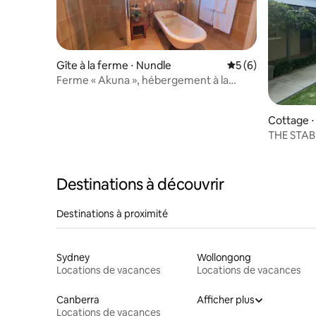
Gîte à la ferme ⋅ Nundle
Évaluation moyenn
5 (6)
Ferme « Akuna », hébergement à la
ferme
Cottage ⋅
THE STABL
Hunter
Destinations à découvrir
Destinations à proximité
Sydney
Wollongong
Locations de vacances
Locations de vacances
Canberra
Afficher plus
Locations de vacances