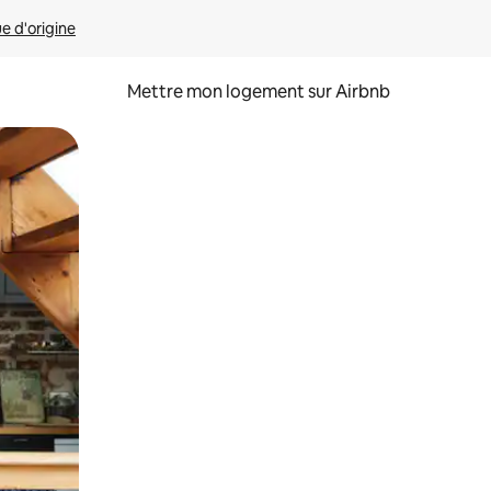
ue d'origine
Mettre mon logement sur Airbnb
sant glisser.