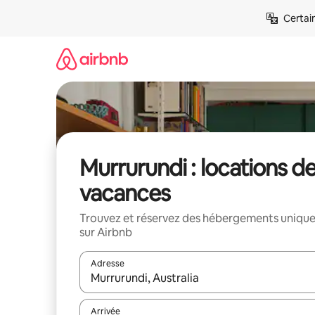
Aller
Certai
directement
au
contenu
Murrurundi : locations d
vacances
Trouvez et réservez des hébergements uniqu
sur Airbnb
Adresse
Lorsque les résultats s'affichent, utilisez les flèc
Arrivée