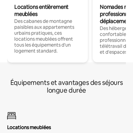
Locations entièrement
Nomades num
meublées
professionnel
déplacement
Des cabanes de montagne
paisibles aux appartements
Des hébergem
urbains pratiques, ces
confortables p
locations meublées offrent
professionnels
tous les équipements d'un
télétravail dis
logement standard.
et d'espaces de
Équipements et avantages des séjours
longue durée
Locations meublées