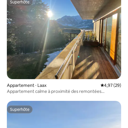
Superhôte
Superhôte
Appartement ⋅ Laax
Évaluation mo
4,97 (29)
Appartement calme à proximité des remontées
mécaniques
Superhôte
Superhôte