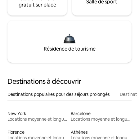
Salle de sport
gratuit sur place
Résidence de tourisme
Destinations à découvrir
Destinations populaires pour des séjours prolongés
Destinati
New York
Barcelone
Locations moyenne et longue durée
Locations moyenne et longue durée
Florence
Athènes
Locations moyenne et longue durée
Locations moyenne et longue durée