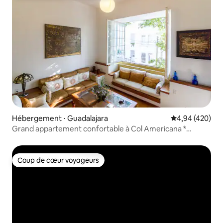
Hébergement ⋅ Guadalajara
Évaluation moy
4,94 (420)
Grand appartement confortable à Col Americana *
Emplacement idéal
Coup de cœur voyageurs
Coup de cœur voyageurs