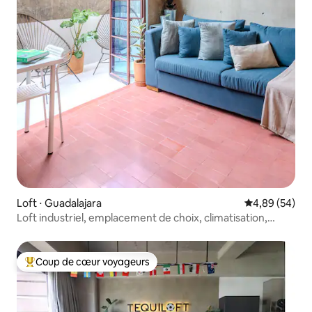
Loft ⋅ Guadalajara
Évaluation mo
4,89 (54)
Loft industriel, emplacement de choix, climatisation,
design et art
Coup de cœur voyageurs
Coups de cœur voyageurs les plus appréciés