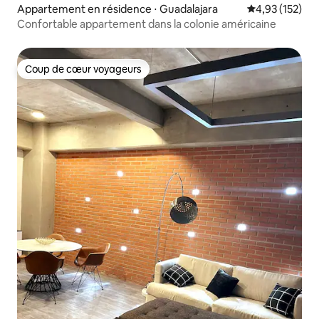
Appartement en résidence ⋅ Guadalajara
Évaluation moy
4,93 (152)
Confortable appartement dans la colonie américaine
Coup de cœur voyageurs
Coup de cœur voyageurs