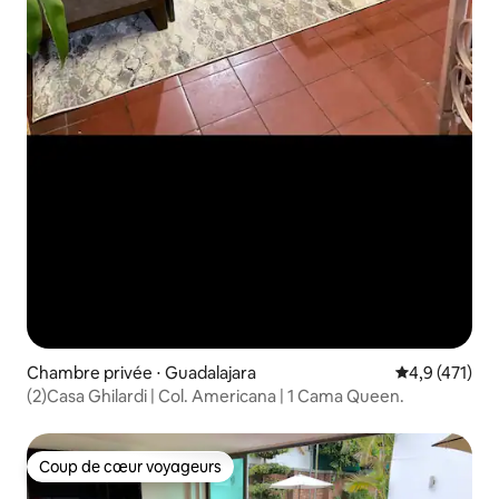
Chambre privée ⋅ Guadalajara
Évaluation mo
4,9 (471)
(2)Casa Ghilardi | Col. Americana | 1 Cama Queen.
Coup de cœur voyageurs
Coup de cœur voyageurs