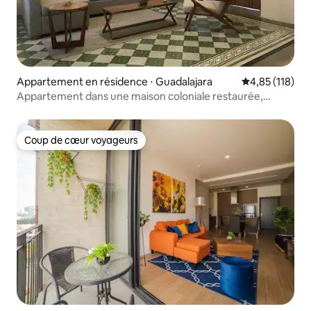
Appartement en résidence ⋅ Guadalajara
Évaluation moy
4,85 (118)
Appartement dans une maison coloniale restaurée,
piscine, Centro GDL
Coup de cœur voyageurs
Coup de cœur voyageurs