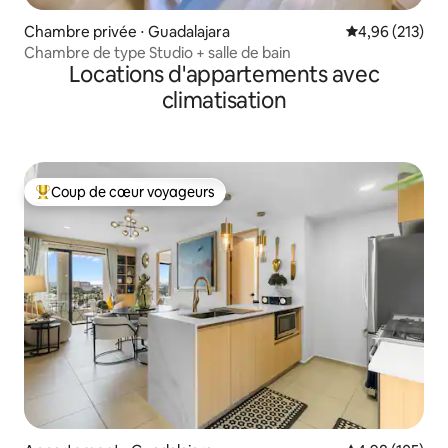
Chambre privée ⋅ Guadalajara
Évaluation moy
4,96 (213)
Chambre de type Studio + salle de bain
Locations d'appartements avec
climatisation
Coup de cœur voyageurs
Coups de cœur voyageurs les plus appréciés