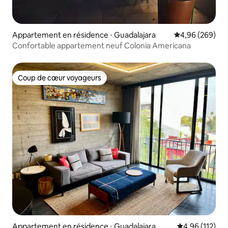
Appartement en résidence ⋅ Guadalajara
Évaluation moy
4,96 (269)
Confortable appartement neuf Colonia Americana
Coup de cœur voyageurs
Coup de cœur voyageurs
Appartement en résidence ⋅ Guadalajara
Évaluation moy
4,96 (112)