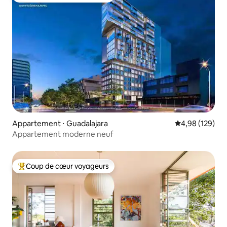
Appartement ⋅ Guadalajara
Évaluation moy
4,98 (129)
Appartement moderne neuf
Coup de cœur voyageurs
Coups de cœur voyageurs les plus appréciés