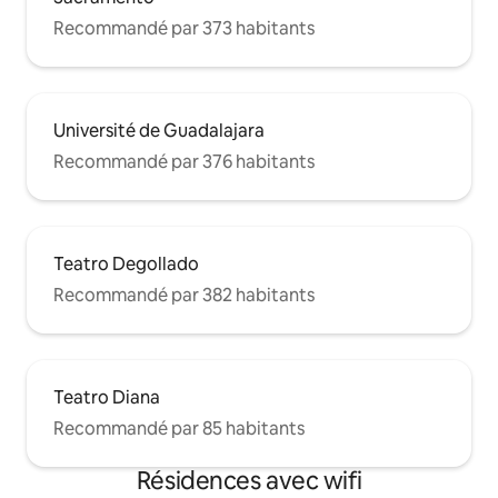
avec la terrasse, vous l'apprécierez
beaucoup. La nuit, depuis la terrasse,
Recommandé par 373 habitants
vous pouvez voir au loin le décollage des
avions et c'est un spectacle que vous
pouvez apprécier. Dans la rue de la
liberté ou aux alentours du marché
Juarez (que de la terrasse et en
Université de Guadalajara
tournant à gauche vous verrez à 2 pâtés
Recommandé par 376 habitants
de maisons), vous pourrez profiter de
délicieux petits déjeuners dans de
nombreux cafés, la grande majorité ont
des terrasses avec des arbres et des
plantes, vous vivrez des moments très
Teatro Degollado
agréables et calmes.
Recommandé par 382 habitants
Teatro Diana
Recommandé par 85 habitants
Résidences avec wifi