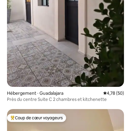
Hébergement ⋅ Guadalajara
Évaluation mo
4,78 (50)
Près du centre Suite C 2 chambres et kitchenette
Coup de cœur voyageurs
Coups de cœur voyageurs les plus appréciés