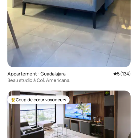
Appartement ⋅ Guadalajara
Évaluation 
5 (134)
Beau studio à Col. Americana.
Coup de cœur voyageurs
Coups de cœur voyageurs les plus appréciés