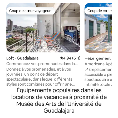
Coup de cœur voyageurs
Coup de cœur vo
Coup de cœur voyageurs
Coup de cœur vo
Loft ⋅ Guadalajara
Évaluation moyenne sur la base 
4,94 (611)
Hébergement ⋅ Gu
Commencez vos promenades dans la
Americana Apt : toi
ville à partir de cet appartement studio
Bureau à domicile
Donnez à vos promenades, et à vos
📍Emplacement priv
éclectique
journées, un point de départ
accessible à pied 🌿Toit privé : terrasse
spectaculaire, dans lequel différents
spectaculaire et tr
styles sont combinés pour offrir une
Intimité totale : p
Équipements populaires dans les
expérience unique. Des meubles
d'équipements ave
rustiques, pleins de couleurs, donnent
Prêt pour le télétr
locations de vacances à proximité de
vie à cet appartement moderne. Son
débit avec un bur
Musée des Arts de l'Université de
balcon est un bijou. L'appartement de
adaptée pour travai
type studio est un espace ouvert où
Guadalajara
Climatisation et c
toutes les activités sont
2 salles de bains 