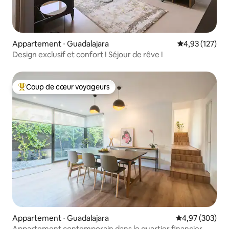
Appartement ⋅ Guadalajara
Évaluation moy
4,93 (127)
Design exclusif et confort ! Séjour de rêve !
Coup de cœur voyageurs
Coups de cœur voyageurs les plus appréciés
Appartement ⋅ Guadalajara
Évaluation moy
4,97 (303)
Appartement contemporain dans le quartier financier