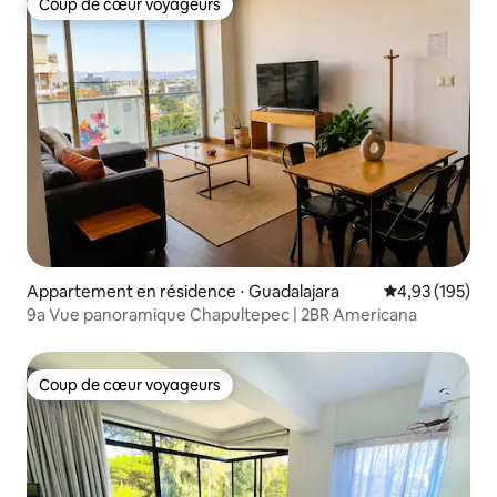
Coup de cœur voyageurs
Coup de cœur voyageurs
Appartement en résidence ⋅ Guadalajara
Évaluation moy
4,93 (195)
9a Vue panoramique Chapultepec | 2BR Americana
Coup de cœur voyageurs
Coup de cœur voyageurs