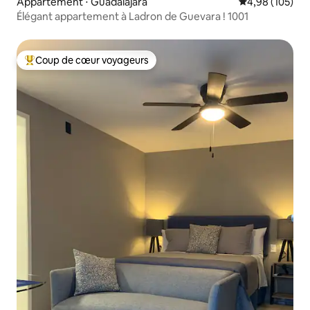
Appartement ⋅ Guadalajara
Évaluation moy
4,98 (105)
Élégant appartement à Ladron de Guevara ! 1001
Coup de cœur voyageurs
Coups de cœur voyageurs les plus appréciés