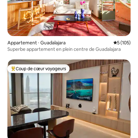
Appartement ⋅ Guadalajara
Évaluation 
5 (105)
Superbe appartement en plein centre de Guadalajara
Coup de cœur voyageurs
Coups de cœur voyageurs les plus appréciés