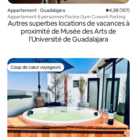
Appartement ⋅ Guadalajara
Évaluation moy
4,98 (107)
Appartement 6 personnes Piscine Gym Cowork Parking
Autres superbes locations de vacances à
proximité de Musée des Arts de
l'Université de Guadalajara
Coup de cœur voyageurs
Coup de cœur voyageurs