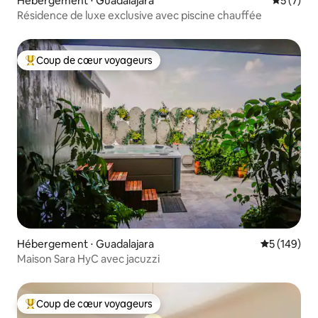
Hébergement ⋅ Guadalajara
Évaluatio
5 (7)
Résidence de luxe exclusive avec piscine chauffée
Coup de cœur voyageurs
Coups de cœur voyageurs les plus appréciés
Hébergement ⋅ Guadalajara
Évaluation 
5 (149)
Maison Sara HyC avec jacuzzi
Coup de cœur voyageurs
Coups de cœur voyageurs les plus appréciés