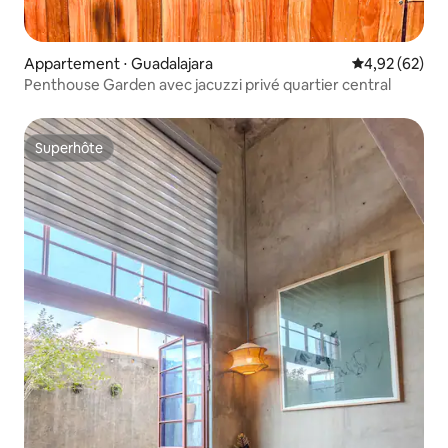
Appartement ⋅ Guadalajara
Évaluation mo
4,92 (62)
Penthouse Garden avec jacuzzi privé quartier central
Superhôte
Superhôte