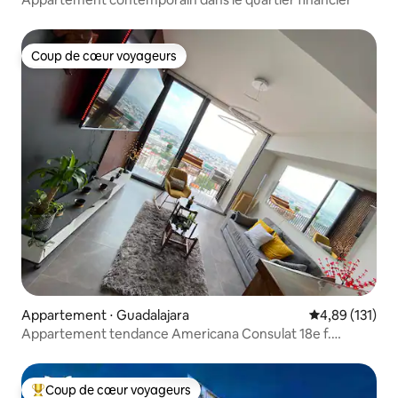
Coup de cœur voyageurs
Coup de cœur voyageurs
Appartement ⋅ Guadalajara
Évaluation moy
4,89 (131)
Appartement tendance Americana Consulat 18e f.
Chapultepec
Coup de cœur voyageurs
Coups de cœur voyageurs les plus appréciés