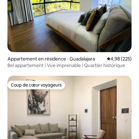
Appartement en résidence ⋅ Guadalajara
Évaluation moy
4,98 (225)
Bel appartement | Vue imprenable | Quartier historique
Coup de cœur voyageurs
Coup de cœur voyageurs