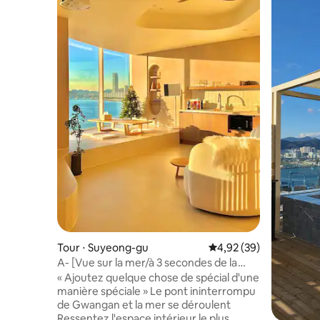
Tour ⋅ Suyeong-gu
Évaluation moyenne sur
4,92 (39)
A- [Vue sur la mer/à 3 secondes de la
plage] Gwangan Awesome Gamseong
« Ajoutez quelque chose de spécial d'une
Accommodation (Gwangan_Awesome)
manière spéciale » Le pont ininterrompu
de Gwangan et la mer se déroulent
Ressentez l'espace intérieur le plus