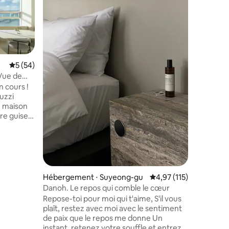
Bridge av
Cinnamon
Jacuzzi e
de guéris
Maximum 
émotion à Gwanga
avec vue
aménagée
4 person
de Gwanga
Évaluation moyenne sur la base de 54 commentaires : 5 sur 5
5 (54)
pour que 
 Vue de
sentent le plu
Marine
 cours !
offrirons
t élégant
uzzi
pont de 
rne
spacieux 
re guise'
avec toute un
 d'un
Minrak, l
noramique
endroits
nd comme
minutes à
et marche
ue
Gwangalli
an et
Hébergement ⋅ Suyeong-gu
Évaluation moyenne sur
4,97 (115)
Réservez
Danoh. Le repos qui comble le cœur
profiter d
ndre dans
Repose-toi pour moi qui t'aime, S'il vous
vue et d
 la mer où
plaît, restez avec moi avec le sentiment
voyage.
miner la
de paix que le repos me donne Un
instant, retenez votre souffle et entrez à