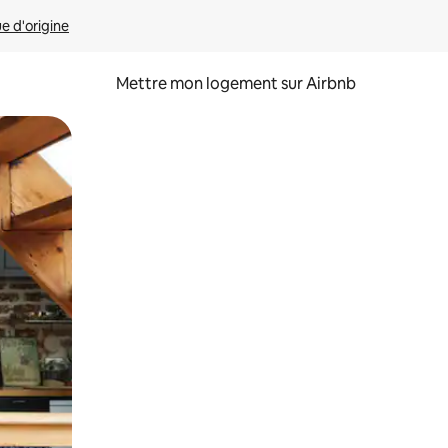
ue d'origine
Mettre mon logement sur Airbnb
sant glisser.