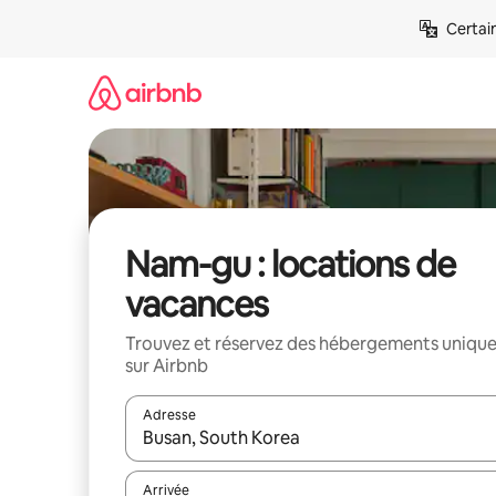
Aller
Certai
directement
au
contenu
Nam-gu : locations de
vacances
Trouvez et réservez des hébergements uniqu
sur Airbnb
Adresse
Lorsque les résultats s'affichent, utilisez les flèc
Arrivée