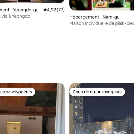
ent ⋅ Yeongdo-gu
Évaluation moyenne sur la base de 77 comme
4,92 (77)
a vie à Yeongdo
Hébergement ⋅ Nam-gu
Maison individuelle de plain-pi
jardin · 8 personnes · Gare de 
5 minutes · 1 place de parking ·
à 10 minutes
 la base de 59 commentaires : 4,98 sur 5
The Market / Spectacle
 cœur voyageurs
Coup de cœur voyageurs
 cœur voyageurs
Coup de cœur voyageurs