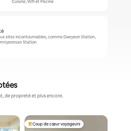
Cuisine, Wifi et Piscine
té
ux sites incontournables, comme Daeyeon Station,
umnyeonsan Station
otées
, de propreté et plus encore.
Héberge
Coup de cœur voyageurs
Coup
lus appréciés
Coups de cœur voyageurs les plus appréciés
Coups d
[Récemme