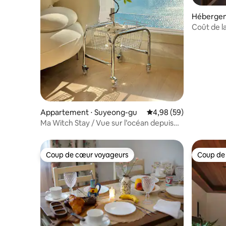
Hébergem
Coût de l
Appartement ⋅ Suyeong-gu
Évaluation moyenne sur
4,98 (59)
Ma Witch Stay / Vue sur l’océan depuis
Gwangan/Gwangan Daegyo / Airbnb Premium / Milak 
de drones devant la
maison / Appartement deux pièces pour
Coup de cœur voyageurs
Coup de
Coup de cœur voyageurs
Coup de
six personnes