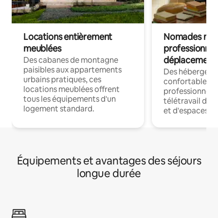
Locations entièrement
Nomades num
meublées
professionnel
déplacement
Des cabanes de montagne
paisibles aux appartements
Des hébergem
urbains pratiques, ces
confortables p
locations meublées offrent
professionnels
tous les équipements d'un
télétravail dis
logement standard.
et d'espaces de
Équipements et avantages des séjours
longue durée