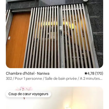
Chambre d'hôtel ⋅ Naniwa
Évaluation moy
4,78 (170)
302 / Pour 1 personne / Salle de bain privée / A 2 minutes
de la gare d'Ebisu-cho / A 2 minutes à pied de Tsutenkaku
/ A 50 minutes de l'aéroport du Kansai / Orange
Coup de cœur voyageurs
Coup de cœur voyageurs