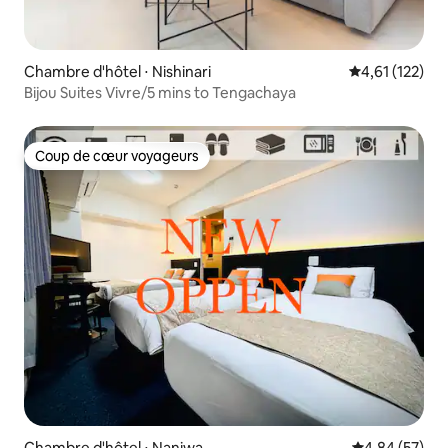
Chambre d'hôtel ⋅ Nishinari
Évaluation moy
4,61 (122)
Bijou Suites Vivre/5 mins to Tengachaya
Coup de cœur voyageurs
Coup de cœur voyageurs
Chambre d'hôtel ⋅ Naniwa
Évaluation mo
4,84 (57)