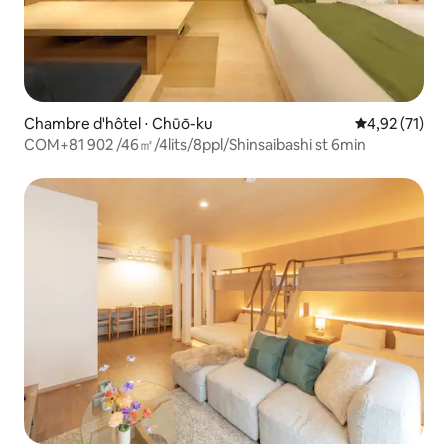
Chambre d'hôtel ⋅ Chūō-ku
Évaluation mo
4,92 (71)
COM+81 902 /46㎡/4lits/8ppl/Shinsaibashi st 6min