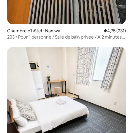
Chambre d'hôtel ⋅ Naniwa
Évaluation moy
4,75 (231)
203 / Pour 1 personne / Salle de bain privée / A 2 minutes
de la gare d'Ebisu-machi / A 2 minutes à pied de
Tsūtenkaku / A 50 minutes de l'aéroport du Kansai /
Orange