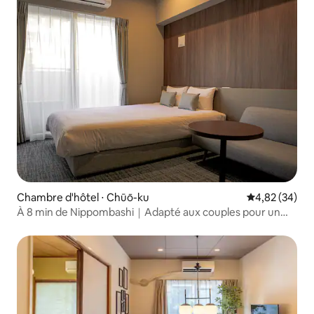
Chambre d'hôtel ⋅ Chūō-ku
Évaluation mo
4,82 (34)
À 8 min de Nippombashi｜Adapté aux couples pour un
séjour prolongé