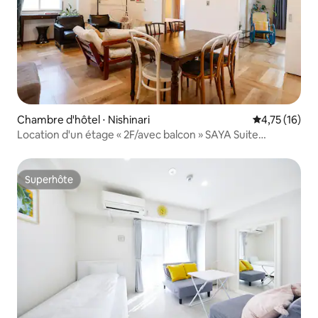
Chambre d'hôtel ⋅ Nishinari
Évaluation mo
4,75 (16)
Location d'un étage « 2F/avec balcon » SAYA Suite
Kishinosato
Superhôte
Superhôte