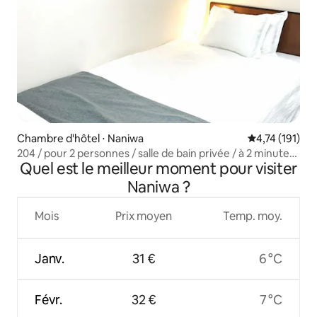
Chambre d'hôtel ⋅ Naniwa
Évaluation moy
4,74 (191)
204 / pour 2 personnes / salle de bain privée / à 2 minutes
Quel est le meilleur moment pour visiter
de la station Ebisu-cho / à 2 minutes à pied de Tsūtenkaku
/ à 50 minutes de l'aéroport du Kansai / Orange
Naniwa ?
Mois
Prix moyen
Temp. moy.
Janv.
31 €
6 °C
Févr.
32 €
7 °C