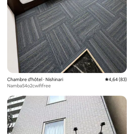
Chambre d'hôtel ⋅ Nishinari
Évaluation mo
4,64 (83)
NambaS4o2cwififree