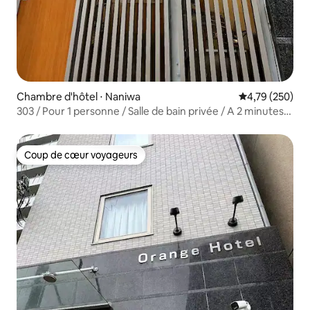
Chambre d'hôtel ⋅ Naniwa
Évaluation moy
4,79 (250)
303 / Pour 1 personne / Salle de bain privée / A 2 minutes
de la gare d'Ebisu-machi / A 2 minutes à pied de
Tsūtenkaku / A 50 minutes de l'aéroport du Kansai /
Orange
Coup de cœur voyageurs
Coup de cœur voyageurs