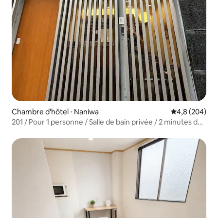
Chambre d'hôtel ⋅ Naniwa
Évaluation mo
4,8 (204)
201 / Pour 1 personne / Salle de bain privée / 2 minutes de
la gare d'Ebisu-machi / 2 minutes à pied de Tsūtenkaku /
50 minutes de l'aéroport du Kansai / Orange