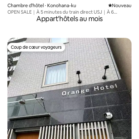
Chambre d'hôtel ⋅ Konohana-ku
Nouvel hébe
Nouveau
OPEN SALE｜À 5 minutes du train direct USJ｜À 6
Appart'hôtels au mois
minutes d'Umeda｜Nouvelle construction 2026｜À 3
minutes à pied de la gare !/RNJ-A
Coup de cœur voyageurs
Coup de cœur voyageurs