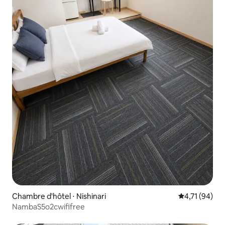
Chambre d'hôtel ⋅ Nishinari
Évaluation mo
4,71 (94)
NambaS5o2cwififree