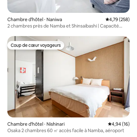
Chambre d'hôtel ⋅ Naniwa
Évaluation moy
4,79 (258)
2 chambres près de Namba et Shinsaibashi | Capacité
d'accueil de 4 personnes
Coup de cœur voyageurs
Coup de cœur voyageurs
Chambre d'hôtel ⋅ Nishinari
Évaluation mo
4,94 (16)
Osaka 2 chambres 60 ㎡ accès facile à Namba, aéroport