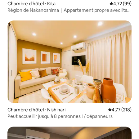
Chambre d'hôtel ⋅ Kita
Évaluation mo
4,72 (99)
Région de Nakanoshima｜Appartement propre avec lits
jumeaux
Chambre d'hôtel ⋅ Nishinari
Évaluation moy
4,77 (218)
Peut accueillir jusqu'à 8 personnes ! / dépanneurs