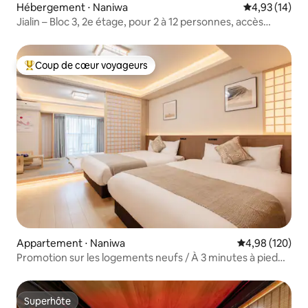
Hébergement ⋅ Naniwa
Évaluation mo
4,93 (14)
Jialin – Bloc 3, 2e étage, pour 2 à 12 personnes, accès
direct à l'aéroport via la ligne de métro Namba,
4 chambres, 3 toilettes, 2 salles de bain, 1 salon, 1 cuisine,
1 place de parking, à 1 minute à pied de la station Imamiya,
Coup de cœur voyageurs
Coups de cœur voyageurs les plus appréciés
style Loft
Appartement ⋅ Naniwa
Évaluation moy
4,98 (120)
Promotion sur les logements neufs / À 3 minutes à pied
des stations Daikokuchō et Imamiya / Accès direct à
Namba, Shinsaibashi et Umeda / Appartement entier
(deux chambres avec quatre lits, une chambre avec deux
Superhôte
Superhôte