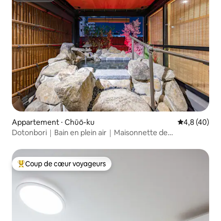
lits)
Appartement ⋅ Chūō-ku
Évaluation m
4,8 (40)
Dotonbori｜Bain en plein air｜Maisonnette de
6 chambres (83)
Coup de cœur voyageurs
Coups de cœur voyageurs les plus appréciés