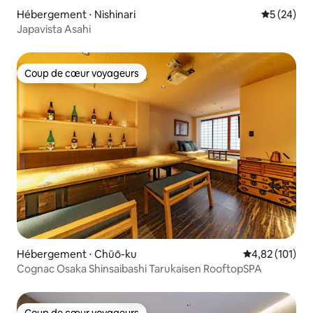
Hébergement ⋅ Nishinari
Évaluation
5 (24)
Japavista Asahi
Coup de cœur voyageurs
Coup de cœur voyageurs
Hébergement ⋅ Chūō-ku
Évaluation moy
4,82 (101)
Cognac Osaka Shinsaibashi Tarukaisen RooftopSPA
Coup de cœur voyageurs