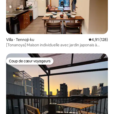
Villa ⋅ Tennoji-ku
Évaluation moy
4,91 (128)
[Tonanoya] Maison individuelle avec jardin japonais à
Tsuruhashi, Osaka | À 2 minutes à pied de la gare | Deux
chambres à coucher japonaises et occidentales pouvant
accueillir 5 à 7 personnes
Coup de cœur voyageurs
Coup de cœur voyageurs