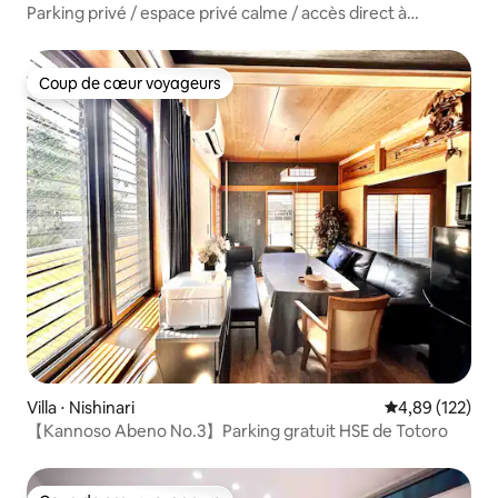
Parking privé / espace privé calme / accès direct à
l'aéroport du Kansai / tramway à 4 minutes de Namba
(Shinsaibashi)
Coup de cœur voyageurs
Coup de cœur voyageurs
Villa ⋅ Nishinari
Évaluation moy
4,89 (122)
【Kannoso Abeno No.3】Parking gratuit HSE de Totoro