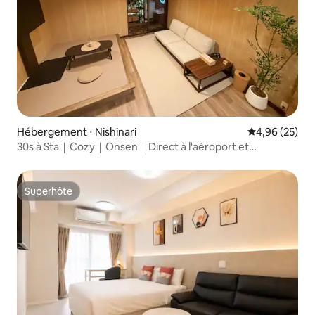
Hébergement ⋅ Nishinari
Évaluation mo
4,96 (25)
30s à Sta｜Cozy｜Onsen｜Direct à l'aéroport et
Dotonburi
Superhôte
Superhôte