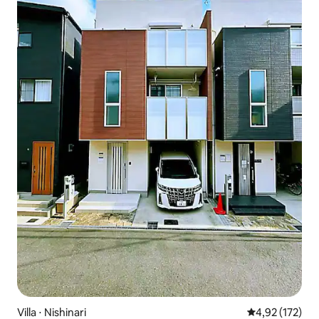
Villa ⋅ Nishinari
Évaluation moy
4,92 (172)