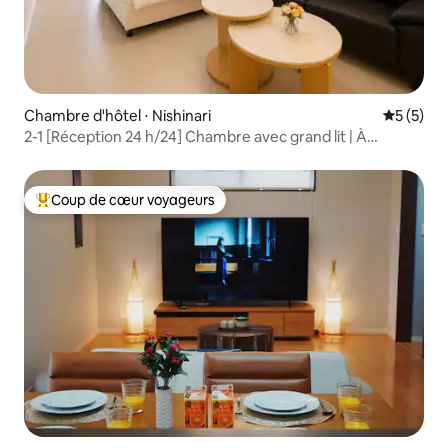
Chambre d'hôtel ⋅ Nishinari
Évaluatio
5 (5)
2-1 [Réception 24 h/24] Chambre avec grand lit | À
3 minutes à pied de la gare d’Imi-no-miya | Appartement
entier | Accès direct à Namba et à l’aéroport du
Kansai | Convient pour 2 personnes | Consigne à bagages
Coup de cœur voyageurs
Coups de cœur voyageurs les plus appréciés
disponible