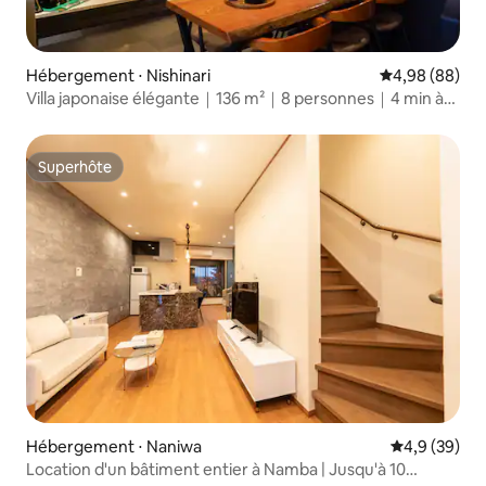
Hébergement ⋅ Nishinari
Évaluation mo
4,98 (88)
Villa japonaise élégante｜136 m²｜8 personnes｜4 min à
pied
Superhôte
Superhôte
Hébergement ⋅ Naniwa
Évaluation m
4,9 (39)
Location d'un bâtiment entier à Namba | Jusqu'à 10