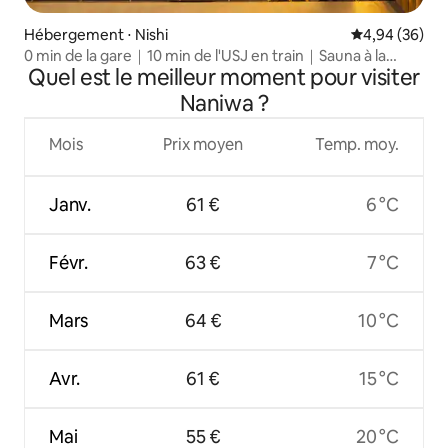
Hébergement ⋅ Nishi
Évaluation mo
4,94 (36)
0 min de la gare｜10 min de l'USJ en train｜Sauna à la
Quel est le meilleur moment pour visiter
maison
Naniwa ?
Mois
Prix moyen
Temp. moy.
Janv.
61 €
6 °C
Févr.
63 €
7 °C
Mars
64 €
10 °C
Avr.
61 €
15 °C
Mai
55 €
20 °C