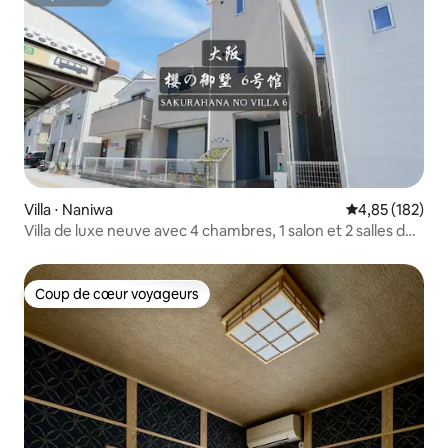
Superhôte
Villa ⋅ Naniwa
Évaluation moy
4,85 (182)
Villa de luxe neuve avec 4 chambres, 1 salon et 2 salles de
bains ! À 5 minutes à pied de la gare JR, près de
Shinsaibashi, Namba, Kuromon, Tsutenkaku, Universal
Studios, Sakura no Gosho 6
Coup de cœur voyageurs
Coup de cœur voyageurs