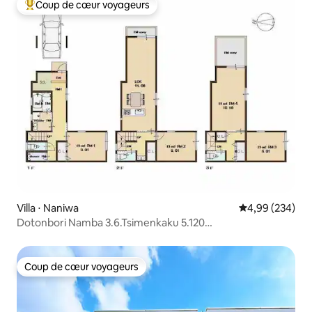
minutes de Namba | Pour 7 personnes
Coup de cœur voyageurs
Coups de cœur voyageurs les plus appréciés
Villa ⋅ Naniwa
Évaluation moy
4,99 (234)
Dotonbori Namba 3.6.Tsimenkaku 5.120
m.Stationnements gratuits. Nouveau ouvert !
Coup de cœur voyageurs
Coup de cœur voyageurs