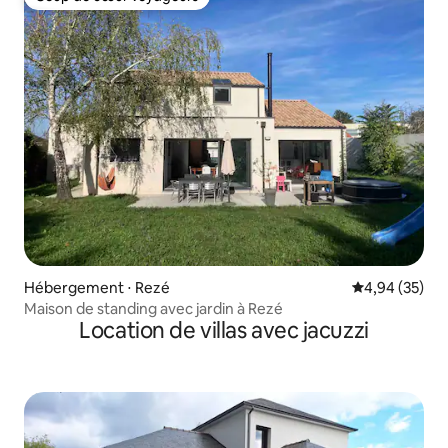
Coup de cœur voyageurs
Hébergement ⋅ Rezé
Évaluation mo
4,94 (35)
Maison de standing avec jardin à Rezé
Location de villas avec jacuzzi