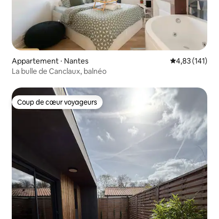
Appartement ⋅ Nantes
Évaluation moy
4,83 (141)
La bulle de Canclaux, balnéo
Coup de cœur voyageurs
Coup de cœur voyageurs