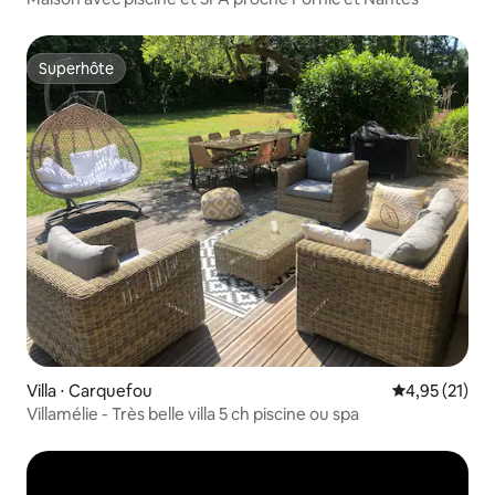
Superhôte
Superhôte
Villa ⋅ Carquefou
Évaluation mo
4,95 (21)
Villamélie - Très belle villa 5 ch piscine ou spa