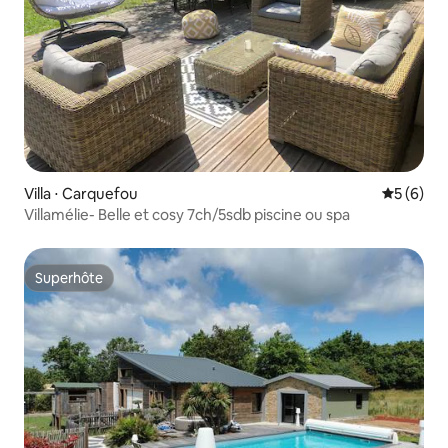
Villa ⋅ Carquefou
Évaluatio
5 (6)
Villamélie- Belle et cosy 7ch/5sdb piscine ou spa
Superhôte
Superhôte