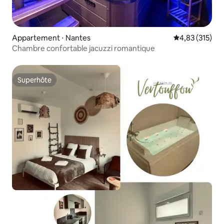
Appartement ⋅ Nantes
Évaluation moy
4,83 (315)
Chambre confortable jacuzzi romantique
Superhôte
Superhôte