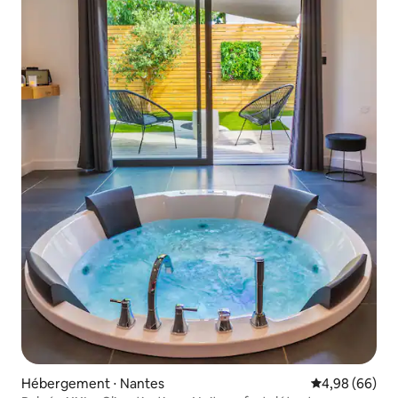
Hébergement ⋅ Nantes
Évaluation mo
4,98 (66)