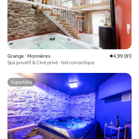
Grange ⋅ Monnières
Évaluation mo
4,99 (81)
Spa privatif & Ciné privé · Nid romantique
Superhôte
Superhôte