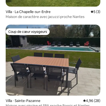
Villa ⋅ La Chapelle-sur-Erdre
Évaluatio
5 (3)
Maison de caractère avec jacuzzi proche Nantes
Coup de cœur voyageurs
Coup de cœur voyageurs
Villa ⋅ Sainte-Pazanne
Évaluation mo
4,96 (28)
Maison avec piscine et SPA proche Pornic et Nantes