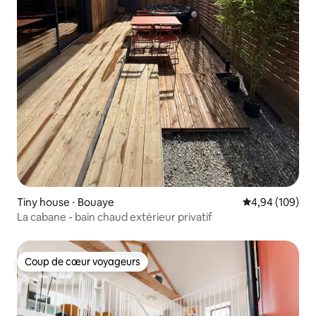
Tiny house ⋅ Bouaye
Évaluation moy
4,94 (109)
La cabane - bain chaud extérieur privatif
Coup de cœur voyageurs
Coup de cœur voyageurs