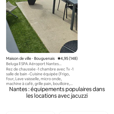
Maison de ville ⋅ Bouguenais
Évaluation moyenne sur la base 
4,95 (148)
Beluga ll SPA Aéroport Nantes
Bouguenais rezé
Rez de chaussée -1 chambre avec Tv -1
salle de bain -Cuisine équipée (Frigo,
four, Lave vaisselle, micro onde,
machine à café, grille pain, bouilloire,
Nantes : équipements populaires dans
cafetière, vaisselle) -Sejour, Salon Tv -
WC Étage (A partir de 3 voyageurs) -2
les locations avec jacuzzi
chambres King Size avec TV -1 salle de
bain(à partir de 5) -WC Attention:
escalier étroit rendant l'accès aux
personnes à mobilité réduite moins