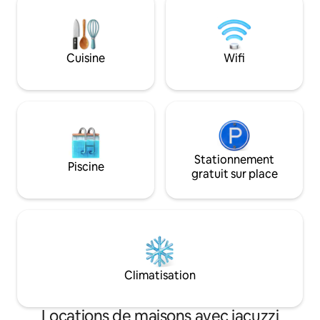
facile. extérieur -Jardin avec terrasse
équipée . -Jaccuzzi en
supplément20€/nuit(⛔️ - 16
ans)réservable 24 h à l'avance
Cuisine
Wifi
Stationnement
Piscine
gratuit sur place
Climatisation
Locations de maisons avec jacuzzi