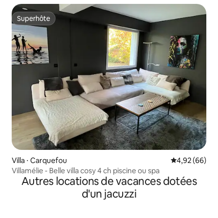
Superhôte
Superhôte
Villa ⋅ Carquefou
Évaluation mo
4,92 (66)
Villamélie - Belle villa cosy 4 ch piscine ou spa
Autres locations de vacances dotées
d'un jacuzzi