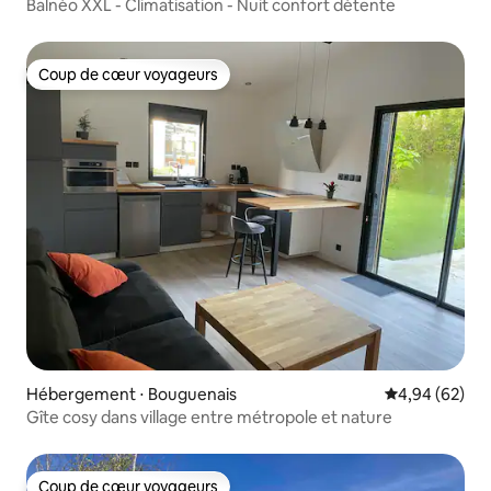
Balnéo XXL - Climatisation - Nuit confort détente
Coup de cœur voyageurs
Coup de cœur voyageurs
Hébergement ⋅ Bouguenais
Évaluation mo
4,94 (62)
Gîte cosy dans village entre métropole et nature
Coup de cœur voyageurs