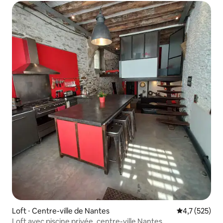
Loft ⋅ Centre-ville de Nantes
Évaluation mo
4,7 (525)
Loft avec piscine privée, centre-ville Nantes