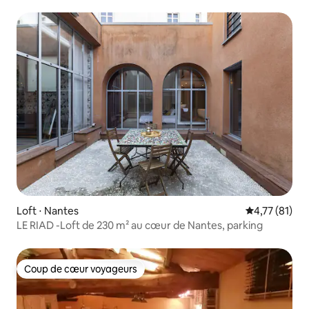
Loft ⋅ Nantes
Évaluation mo
4,77 (81)
LE RIAD -Loft de 230 m² au cœur de Nantes, parking
Coup de cœur voyageurs
Coup de cœur voyageurs