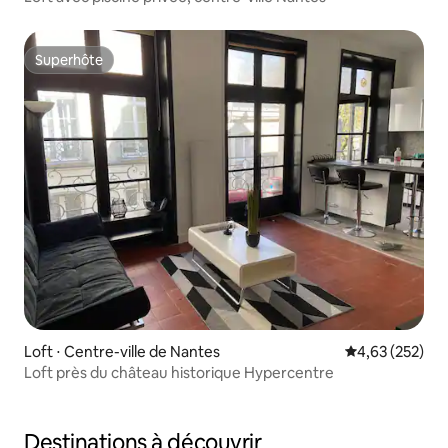
Superhôte
Superhôte
Loft ⋅ Centre-ville de Nantes
Évaluation moy
4,63 (252)
Loft près du château historique Hypercentre
Destinations à découvrir