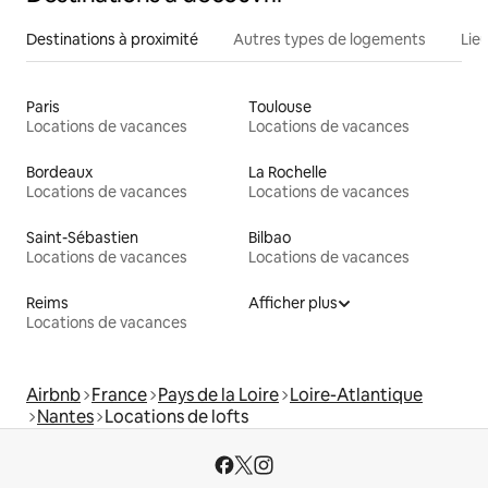
Destinations à proximité
Autres types de logements
Lie
Paris
Toulouse
Locations de vacances
Locations de vacances
Bordeaux
La Rochelle
Locations de vacances
Locations de vacances
Saint-Sébastien
Bilbao
Locations de vacances
Locations de vacances
Reims
Afficher plus
Locations de vacances
Airbnb
France
Pays de la Loire
Loire-Atlantique
Nantes
Locations de lofts