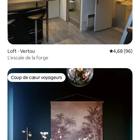
Loft ⋅ Vertou
Évaluation mo
4,68 (96)
L'escale de la forge
Coup de cœur voyageurs
Coup de cœur voyageurs