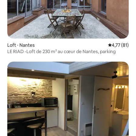
Loft ⋅ Nantes
Évaluation mo
4,77 (81)
LE RIAD -Loft de 230 m² au cœur de Nantes, parking