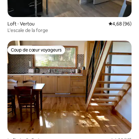
Loft ⋅ Vertou
Évaluation mo
4,68 (96)
L'escale de la forge
Coup de cœur voyageurs
Coup de cœur voyageurs