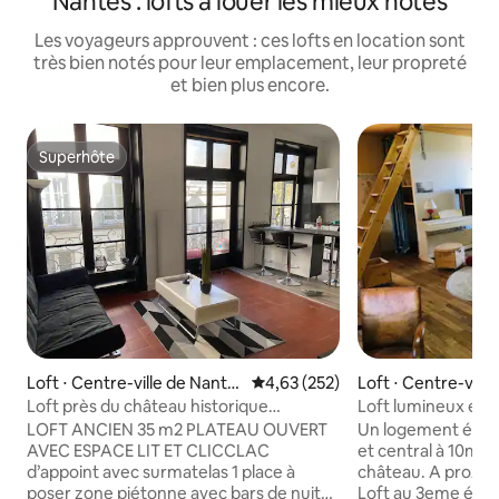
Nantes : lofts à louer les mieux notés
Les voyageurs approuvent : ces lofts en location sont
très bien notés pour leur emplacement, leur propreté
et bien plus encore.
Superhôte
Superhôte
Loft ⋅ Centre-ville de Nante
Évaluation moyenne sur la base 
4,63 (252)
Loft ⋅ Centre-vill
s
Loft près du château historique
Loft lumineux et 
Hypercentre
proche gare.
LOFT ANCIEN 35 m2 PLATEAU OUVERT
Un logement éléga
AVEC ESPACE LIT ET CLICCLAC
et central à 10mn 
d’appoint avec surmatelas 1 place à
château. A proxi
poser zone piétonne avec bars de nuit
Loft au 3eme étag