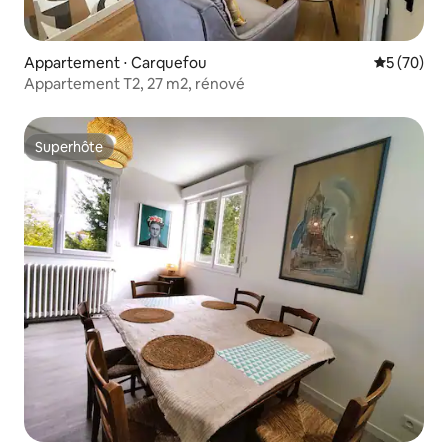
Appartement ⋅ Carquefou
Évaluation
5 (70)
Appartement T2, 27 m2, rénové
Superhôte
Superhôte