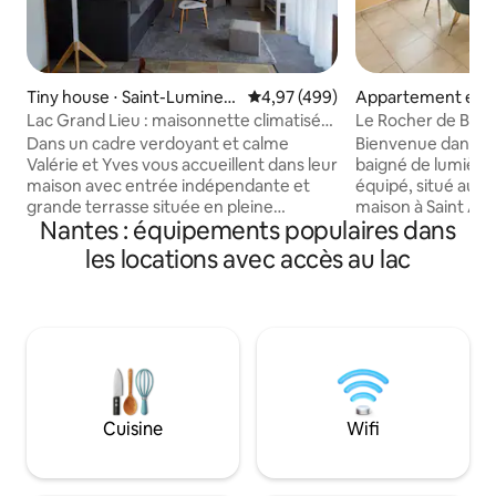
Tiny house ⋅ Saint-Lumine-
Évaluation moyenne sur la base 
4,97 (499)
Appartement en r
de-Coutais
⋅ Saint-Aignan-Gr
Lac Grand Lieu : maisonnette climatisée
Le Rocher de Bel 
au calme
3 étoiles
Dans un cadre verdoyant et calme
Bienvenue dans c
Valérie et Yves vous accueillent dans leur
baigné de lumière
maison avec entrée indépendante et
équipé, situé au r
grande terrasse située en pleine
maison à Saint Aig
Nantes : équipements populaires dans
campagne sur le circuit de randonnées
l'étage). Idéalement situé entre Nantes
autour du lac de Grand Lieu, 15mn de
et la mer, ce stud
les locations avec accès au lac
Planète Sauvage, <30 mn de Nantes, 30
accueillir jusqu'à 
mn des premières plages, une heure du
enfant de moins d
Puy du Fou, gare SNCF à 15 mn. La
Profitez d'une vue
maison est aménagée en petit nid
luxuriant, entouré
douillet avec le confort moderne +
bananier et de vig
parking privé. Elle est idéale pour un
idéal pour des va
couple ou une famille de 4personnes.
pour se ressource
Allemand et Anglais parlé.
travail.
Cuisine
Wifi