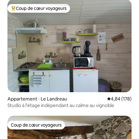
Coup de cœur voyageurs
Coups de cœur voyageurs les plus appréciés
Appartement ⋅ Le Landreau
Évaluation moy
4,84 (178)
Studio à l'étage indépendant au calme au vignoble
Coup de cœur voyageurs
Coup de cœur voyageurs