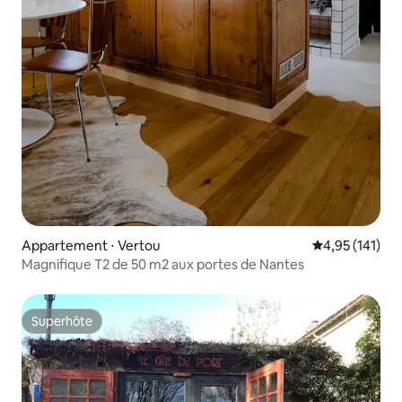
Appartement ⋅ Vertou
Évaluation moy
4,95 (141)
Magnifique T2 de 50 m2 aux portes de Nantes
Superhôte
Superhôte