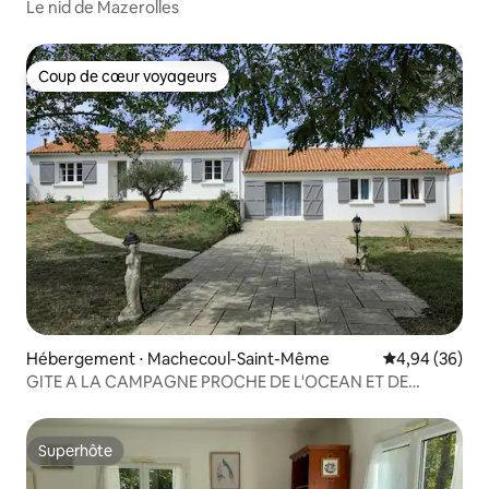
Le nid de Mazerolles
Coup de cœur voyageurs
Coup de cœur voyageurs
Hébergement ⋅ Machecoul-Saint-Même
Évaluation mo
4,94 (36)
GITE A LA CAMPAGNE PROCHE DE L'OCEAN ET DE
NANTES
Superhôte
Superhôte