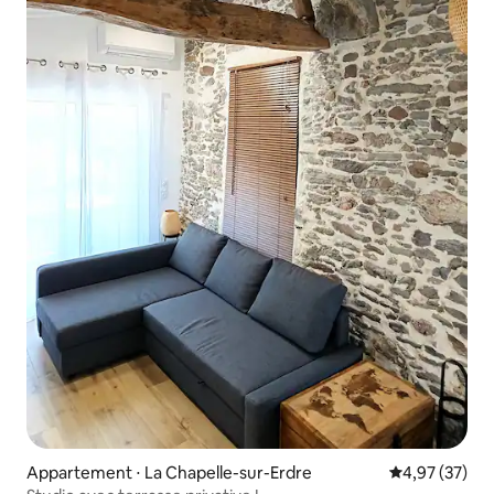
Appartement ⋅ La Chapelle-sur-Erdre
Évaluation mo
4,97 (37)