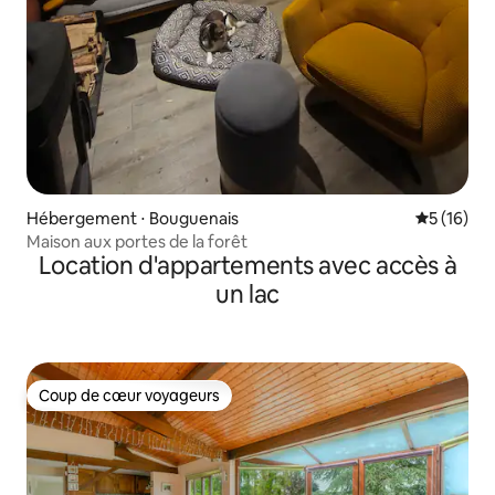
Hébergement ⋅ Bouguenais
Évaluation
5 (16)
Maison aux portes de la forêt
Location d'appartements avec accès à
un lac
Coup de cœur voyageurs
Coup de cœur voyageurs