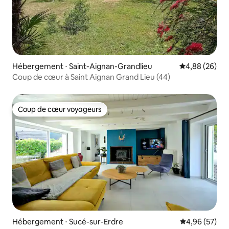
Hébergement ⋅ Saint-Aignan-Grandlieu
Évaluation mo
4,88 (26)
Coup de cœur à Saint Aignan Grand Lieu (44)
Coup de cœur voyageurs
Coup de cœur voyageurs
Hébergement ⋅ Sucé-sur-Erdre
Évaluation mo
4,96 (57)