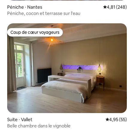
Péniche ⋅ Nantes
Évaluation moy
4,81 (248)
Péniche, cocon et terrasse sur l'eau
Coup de cœur voyageurs
Coup de cœur voyageurs
Suite ⋅ Vallet
Évaluation mo
4,95 (55)
Belle chambre dans le vignoble