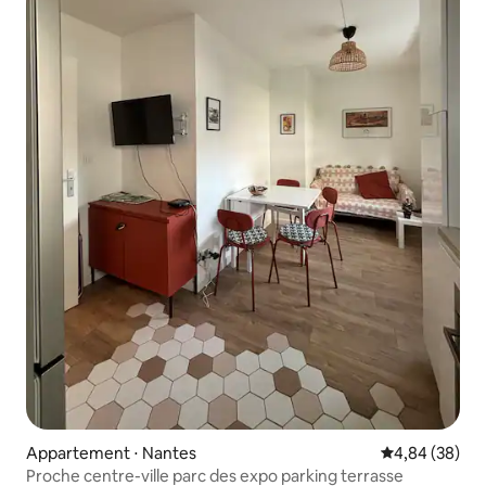
Appartement ⋅ Nantes
Évaluation mo
4,84 (38)
Proche centre-ville parc des expo parking terrasse