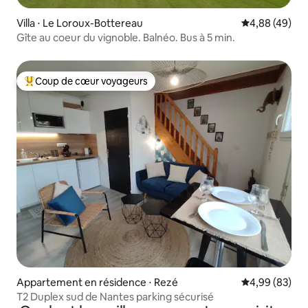
Villa ⋅ Le Loroux-Bottereau
Évaluation mo
4,88 (49)
Gîte au coeur du vignoble. Balnéo. Bus à 5 min.
Coup de cœur voyageurs
Coups de cœur voyageurs les plus appréciés
Appartement en résidence ⋅ Rezé
Évaluation mo
4,99 (83)
T2 Duplex sud de Nantes parking sécurisé