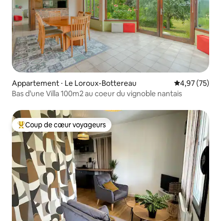
Appartement ⋅ Le Loroux-Bottereau
Évaluation mo
4,97 (75)
Bas d’une Villa 100m2 au coeur du vignoble nantais
Coup de cœur voyageurs
Coups de cœur voyageurs les plus appréciés