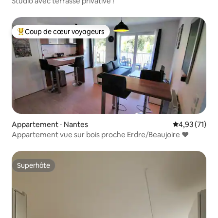
Studio avec terrasse privative !
Coup de cœur voyageurs
Coups de cœur voyageurs les plus appréciés
Appartement ⋅ Nantes
Évaluation mo
4,93 (71)
Appartement vue sur bois proche Erdre/Beaujoire ❤️
Superhôte
Superhôte