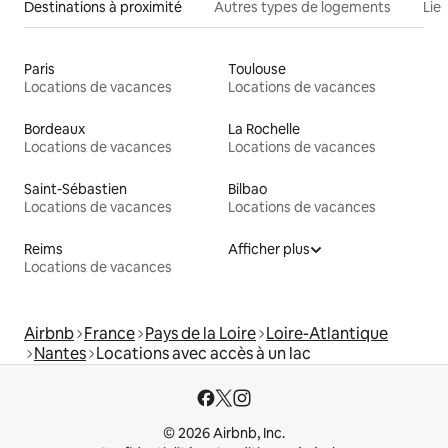
Destinations à proximité
Autres types de logements
Lie
Paris
Toulouse
Locations de vacances
Locations de vacances
Bordeaux
La Rochelle
Locations de vacances
Locations de vacances
Saint-Sébastien
Bilbao
Locations de vacances
Locations de vacances
Reims
Afficher plus
Locations de vacances
Airbnb
France
Pays de la Loire
Loire-Atlantique
Nantes
Locations avec accès à un lac
© 2026 Airbnb, Inc.