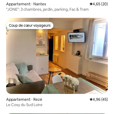
Appartement ⋅ Nantes
Évaluation mo
4,65 (20)
"JONE": 3 chambres, jardin, parking, Fac & Tram
Coup de cœur voyageurs
Coup de cœur voyageurs
Appartement ⋅ Rezé
Évaluation mo
4,96 (45)
Le Cosy du Sud Loire