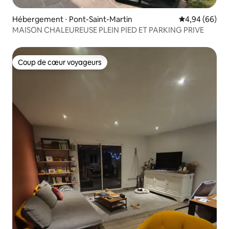
Hébergement ⋅ Pont-Saint-Martin
Évaluation mo
4,94 (66)
MAISON CHALEUREUSE PLEIN PIED ET PARKING PRIVE
Coup de cœur voyageurs
Coup de cœur voyageurs