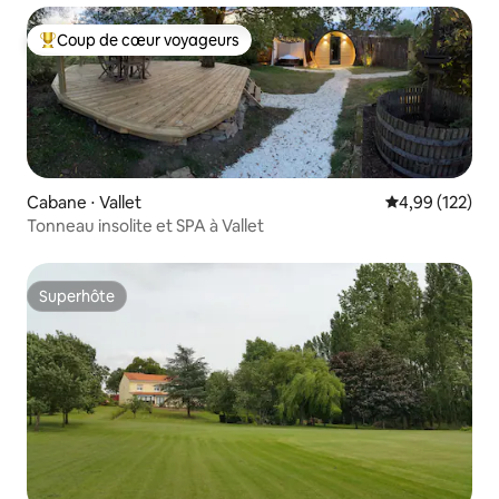
Coup de cœur voyageurs
Coups de cœur voyageurs les plus appréciés
Cabane ⋅ Vallet
Évaluation moy
4,99 (122)
Tonneau insolite et SPA à Vallet
Superhôte
Superhôte