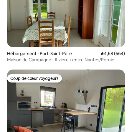
Hébergement ⋅ Port-Saint-Père
Évaluation moye
4,68 (664)
Maison de Campagne • Rivière • entre Nantes/Pornic
Coup de cœur voyageurs
Coup de cœur voyageurs