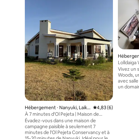
Hébergem
Lolldaiga 
Vivez un s
Woods, un
avec salle
un domain
au Kenya,
imprenabl
collines d
Hébergement ⋅ Nanyuki, Laiki
Évaluation moyenne s
4,83 (6)
à seulemen
pia County
À 7 minutes d'Ol Pejeta | Maison de
Nanyuki, c
3 chambres avec salle de bain attenante
Évadez-vous dans une maison de
confort 
campagne paisible à seulement 7
africaine 
minutes de l'Ol Pejeta Conservancy et à
les famill
15-20 minutes de Nanyuki. Idéal pour les