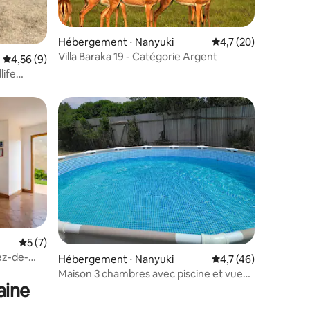
Hébergement ⋅ Nanyuki
Évaluation moyenne s
4,7 (20)
Villa Baraka 19 - Catégorie Argent
entaires : 4,8 sur 5
Évaluation moyenne sur la base de 9 commentaires : 4,56 sur 5
4,56 (9)
life
Évaluation moyenne sur la base de 7 commentaires : 5 sur 5
5 (7)
ez-de-
Hébergement ⋅ Nanyuki
Évaluation moyenne s
4,7 (46)
Maison 3 chambres avec piscine et vue
aine
sur le mont Kenya