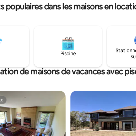
urs de safari. Détendez-vous
 populaires dans les maisons en locati
avec 2 balançoires. Voici notre 
cuzzi extérieur chauffé tout en
propriété
le soleil se lever sur le mont
https://www.airbnb.com/l/0p
Stationn
Piscine
su
ation de maisons de vacances avec pis
te
te