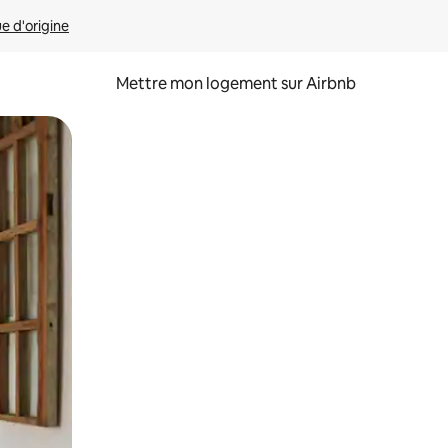
ue d'origine
Mettre mon logement sur Airbnb
sant glisser.