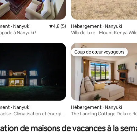
sur la base de 5 commentaires : 4,8 sur 5
ent ⋅ Nanyuki
Évaluation moyenne sur la base de 5 comm
4,8 (5)
Hébergement ⋅ Nanyuki
apade à Nanyuki !
Villa de luxe - Mount Kenya Wild
Estate
Coup de cœur voyageurs
Coup de cœur voyageurs
ent ⋅ Nanyuki
Hébergement ⋅ Nanyuki
adise. Climatisation et énergie
The Landing Cottage Deluxe R
ur la base de 6 commentaires : 4,83 sur 5
chaussée
ation de maisons de vacances à la sem