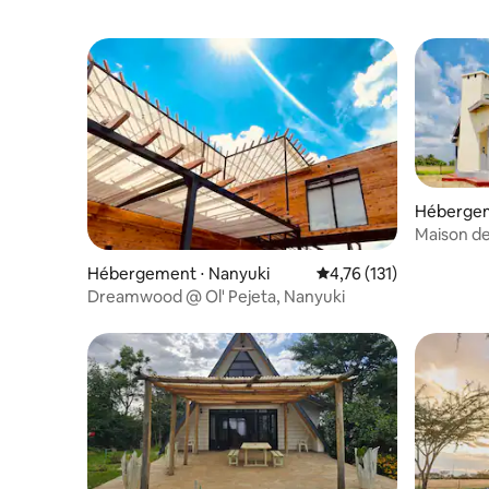
Hébergem
Maison de
d'Ol-Peje
Hébergement ⋅ Nanyuki
Évaluation moyenne sur
4,76 (131)
Dreamwood @ Ol' Pejeta, Nanyuki