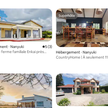
Superhôte
Superhôte
ent ⋅ Nanyuki
Évaluation moyenne sur la base de 3 co
5 (3)
 ferme familiale Enkai près
Hébergement ⋅ Nanyuki
ta Nanyuki
CountryHome | À seulement 11
 la base de 131 commentaires : 4,76 sur 5
Pajeta et de la ville de Nanyuki