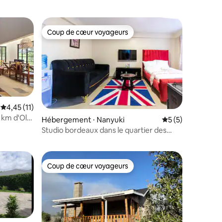
Coup de cœur voyageurs
Coup de cœur voyageurs
mmentaires : 5 sur 5
Évaluation moyenne sur la base de 11 commentaires : 4,45 sur 5
4,45 (11)
 km d'Ol
Hébergement ⋅ Nanyuki
Évaluation moyenn
5 (5)
Studio bordeaux dans le quartier des
affaires de Nanyuki
Coup de cœur voyageurs
Coup de cœur voyageurs