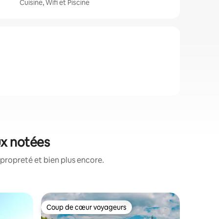
Cuisine, Wifi et Piscine
ux notées
propreté et bien plus encore.
Hébergem
Coup de cœur voyageurs
Coup
Coup de cœur voyageurs
Coups d
Heron Hou