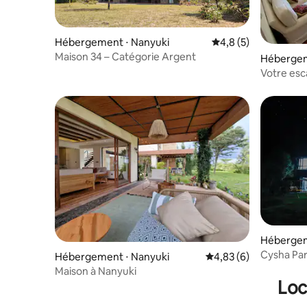
Hébergement ⋅ Nanyuki
Évaluation moyenne 
4,8 (5)
Maison 34 – Catégorie Argent
Hébergem
Votre esc
Hébergem
Cysha Par
Hébergement ⋅ Nanyuki
Évaluation moyenne s
4,83 (6)
solaire.
Maison à Nanyuki
Loc