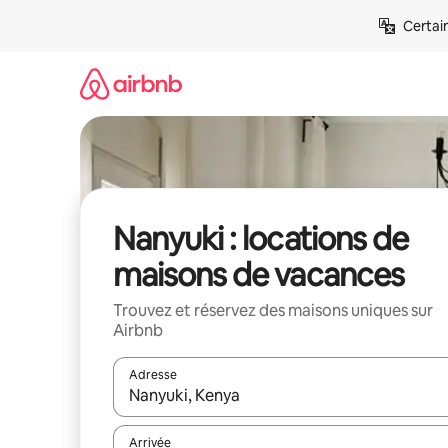
Aller
Certai
directement
au
contenu
Nanyuki : locations de
maisons de vacances
Trouvez et réservez des maisons uniques sur
Airbnb
Adresse
Lorsque les résultats s'affichent, utilisez les flèc
Arrivée