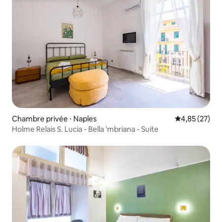
Chambre privée ⋅ Naples
Évaluation mo
4,85 (27)
Holme Relais S. Lucia - Bella 'mbriana - Suite