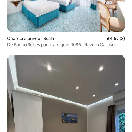
Chambre privée ⋅ Scala
Évaluation m
4,67 (3)
De Pando Suites panoramiques 1086 - Ravello Caruso