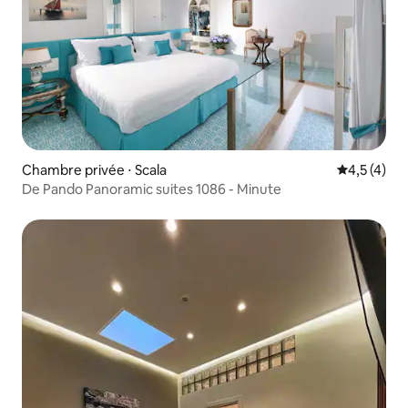
Chambre privée ⋅ Scala
Évaluation 
4,5 (4)
De Pando Panoramic suites 1086 - Minute