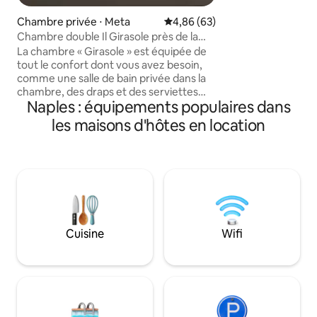
et la terrasse priv
Chambre privée ⋅ Meta
Évaluation moyenne sur la base
4,86 (63)
d'extérieur ; la te
Chambre double Il Girasole près de la
pour les repas. To
mer et de Sorrente
La chambre « Girasole » est équipée de
récemment rénové
tout le confort dont vous avez besoin,
jusqu’à quatre per
comme une salle de bain privée dans la
être trop petite po
chambre, des draps et des serviettes
idéale pour un cou
Naples : équipements populaires dans
propres, un mini-réfrigérateur, une
connexion Wi-Fi, la climatisation, une
les maisons d'hôtes en location
bouilloire, une télévision connectée, des
prises USB. Il est situé à Meta (NA) à
150 mètres à pied de la mer et est bien
relié aux principales destinations
touristiques (Sorrente, Positano, Amalfi,
Pompéi, Naples) en fait, il est à
900 mètres de la gare principale et de la
gare routière, et à 50 mètres de l'arrêt
Cuisine
Wifi
de transport local.