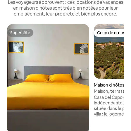
Les voyageurs approuvent : ces locations de vacances
en maison d'hôtes sont très bien notées pour leur
emplacement, leur propreté et bien plus encore.
Superhôte
Coup de cœur vo
Superhôte
Coup de cœur vo
Maison d'hôtes ⋅ 
Maison, terrasse, 
vue, 4 couchages
Casa del Capo est
indépendante, ave
située dans le par
villa ; le logemen
chambre avec lit d
table à manger et
équipée ; une sall