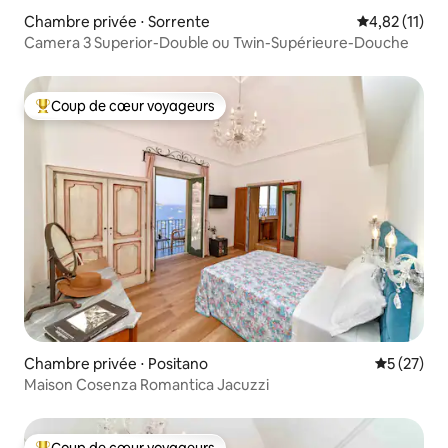
Chambre privée ⋅ Sorrente
Évaluation mo
4,82 (11)
Camera 3 Superior-Double ou Twin-Supérieure-Douche
Coup de cœur voyageurs
Coups de cœur voyageurs les plus appréciés
Chambre privée ⋅ Positano
Évaluation
5 (27)
Maison Cosenza Romantica Jacuzzi