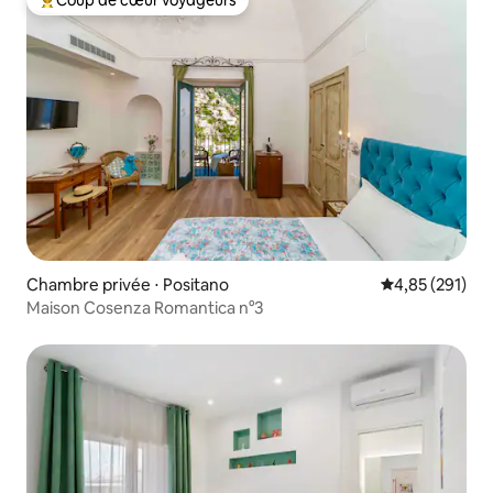
Coup de cœur voyageurs
Coups de cœur voyageurs les plus appréciés
Chambre privée ⋅ Positano
Évaluation moy
4,85 (291)
Maison Cosenza Romantica n°3