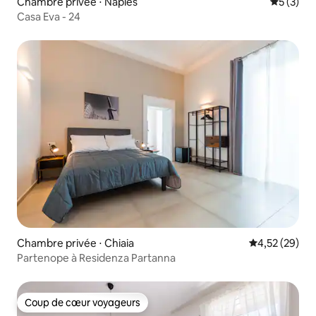
Chambre privée ⋅ Naples
Évaluatio
5 (3)
Casa Eva - 24
Chambre privée ⋅ Chiaia
Évaluation mo
4,52 (29)
Partenope à Residenza Partanna
Coup de cœur voyageurs
Coup de cœur voyageurs