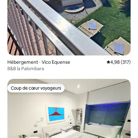
Hébergement ⋅ Vico Equense
Évaluation moy
4,98 (317)
B&B la Palombara
Coup de cœur voyageurs
Coup de cœur voyageurs