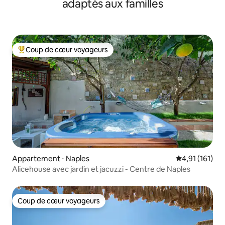
adaptés aux familles
Coup de cœur voyageurs
Coups de cœur voyageurs les plus appréciés
Appartement ⋅ Naples
Évaluation moy
4,91 (161)
Alicehouse avec jardin et jacuzzi - Centre de Naples
Coup de cœur voyageurs
Coup de cœur voyageurs