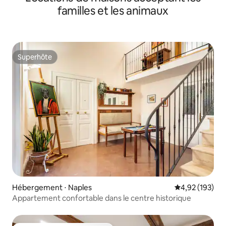
familles et les animaux
Superhôte
Superhôte
Hébergement ⋅ Naples
Évaluation moy
4,92 (193)
Appartement confortable dans le centre historique