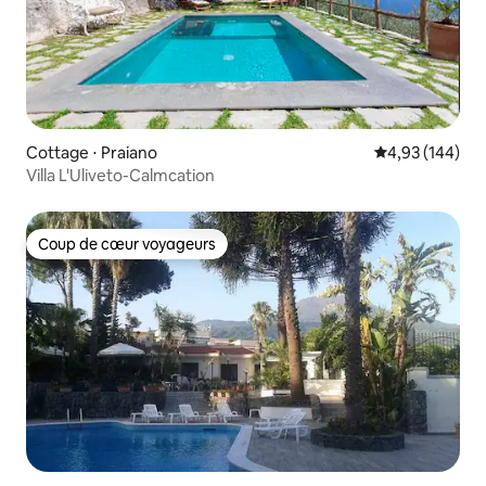
Cottage ⋅ Praiano
Évaluation moy
4,93 (144)
Villa L'Uliveto-Calmcation
Coup de cœur voyageurs
Coup de cœur voyageurs