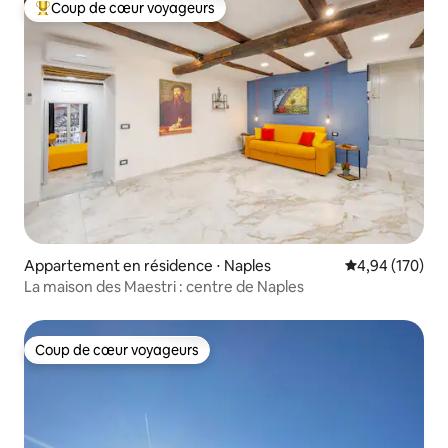
Coup de cœur voyageurs
Coups de cœur voyageurs les plus appréciés
Appartement en résidence ⋅ Naples
Évaluation moy
4,94 (170)
La maison des Maestri : centre de Naples
Coup de cœur voyageurs
Coup de cœur voyageurs