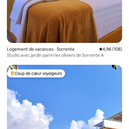
Logement de vacances ⋅ Sorrente
Évaluation moy
4,96 (108)
Studio avec jardin parmi les oliviers de Sorrente A
Coup de cœur voyageurs
Coups de cœur voyageurs les plus appréciés