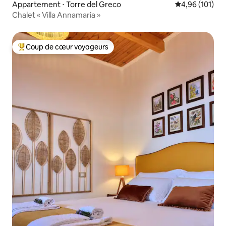
Appartement ⋅ Torre del Greco
Évaluation moy
4,96 (101)
Chalet « Villa Annamaria »
Coup de cœur voyageurs
Coups de cœur voyageurs les plus appréciés