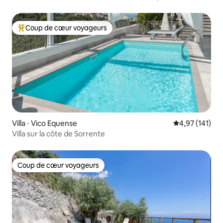
Coup de cœur voyageurs
Coups de cœur voyageurs les plus appréciés
Villa ⋅ Vico Equense
Évaluation moy
4,97 (141)
Villa sur la côte de Sorrente
Coup de cœur voyageurs
Coup de cœur voyageurs