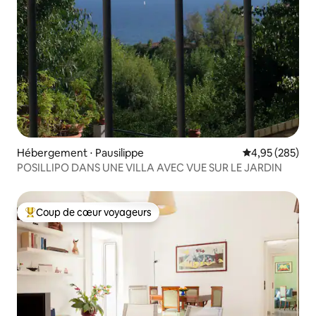
Hébergement ⋅ Pausilippe
Évaluation moy
4,95 (285)
POSILLIPO DANS UNE VILLA AVEC VUE SUR LE JARDIN
Coup de cœur voyageurs
Coups de cœur voyageurs les plus appréciés