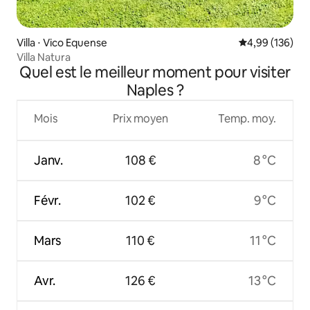
Villa ⋅ Vico Equense
Évaluation moy
4,99 (136)
Villa Natura
Quel est le meilleur moment pour visiter
Naples ?
Mois
Prix moyen
Temp. moy.
Janv.
108 €
8 °C
Févr.
102 €
9 °C
Mars
110 €
11 °C
Avr.
126 €
13 °C