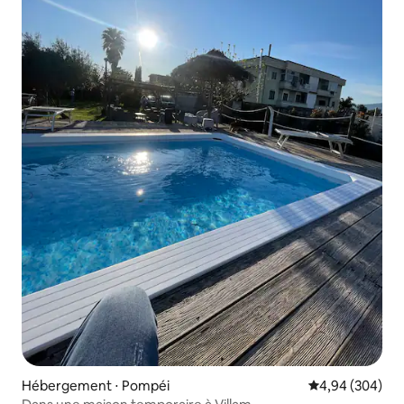
Hébergement ⋅ Pompéi
Évaluation moy
4,94 (304)