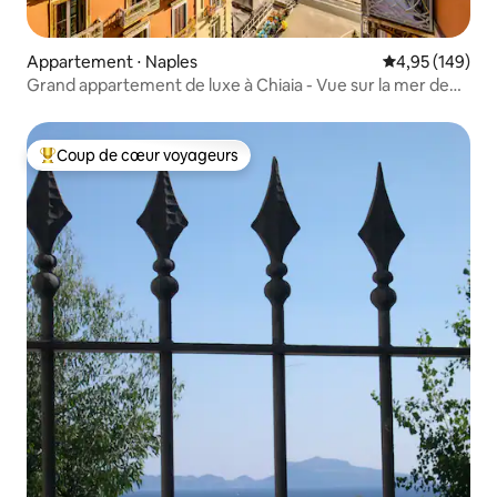
Appartement ⋅ Naples
Évaluation moy
4,95 (149)
Grand appartement de luxe à Chiaia - Vue sur la mer de
Capri
Coup de cœur voyageurs
Coups de cœur voyageurs les plus appréciés