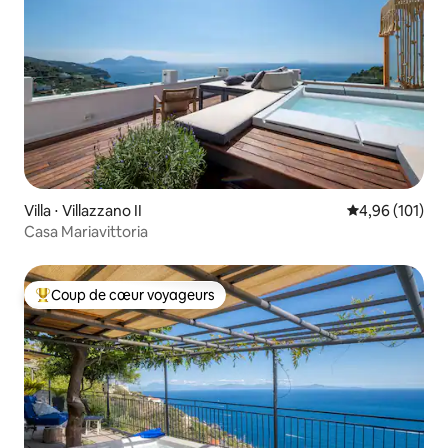
Villa ⋅ Villazzano II
Évaluation moy
4,96 (101)
Casa Mariavittoria
Coup de cœur voyageurs
Coups de cœur voyageurs les plus appréciés