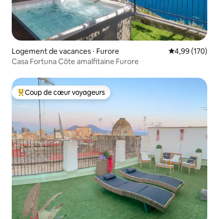
Logement de vacances ⋅ Furore
Évaluation moy
4,99 (170)
Casa Fortuna Côte amalfitaine Furore
Coup de cœur voyageurs
Coups de cœur voyageurs les plus appréciés