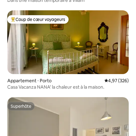
Dans une maison temporaire à Villam
Coup de cœur voyageurs
Coups de cœur voyageurs les plus appréciés
Appartement ⋅ Porto
Évaluation moy
4,97 (326)
Casa Vacanza NANA' la chaleur est à la maison.
Superhôte
Superhôte