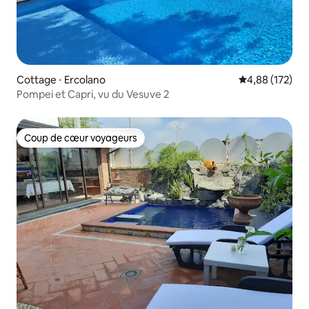
Cottage ⋅ Ercolano
Évaluation moy
4,88 (172)
Pompei et Capri, vu du Vesuve 2
Coup de cœur voyageurs
Coup de cœur voyageurs