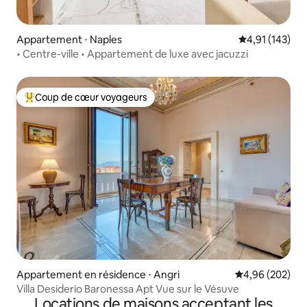
Appartement ⋅ Naples
Évaluation moy
4,91 (143)
• Centre-ville • Appartement de luxe avec jacuzzi
Coup de cœur voyageurs
Coups de cœur voyageurs les plus appréciés
Appartement en résidence ⋅ Angri
Évaluation moy
4,96 (202)
Villa Desiderio Baronessa Apt Vue sur le Vésuve
Locations de maisons acceptant les