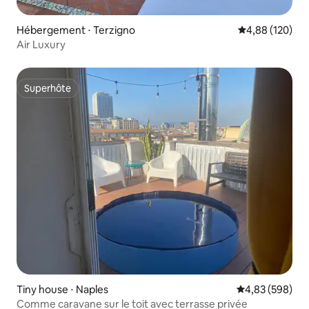
Hébergement ⋅ Terzigno
Évaluation moy
4,88 (120)
Air Luxury
Superhôte
Superhôte
Tiny house ⋅ Naples
Évaluation moy
4,83 (598)
Comme caravane sur le toit avec terrasse privée