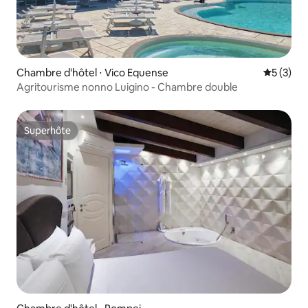
Chambre d'hôtel ⋅ Vico Equense
Évaluatio
5 (3)
Agritourisme nonno Luigino - Chambre double
Superhôte
Superhôte