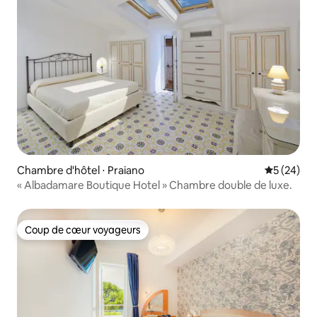
Chambre d'hôtel ⋅ Praiano
Évaluation
5 (24)
« Albadamare Boutique Hotel » Chambre double de luxe.
Coup de cœur voyageurs
Coup de cœur voyageurs