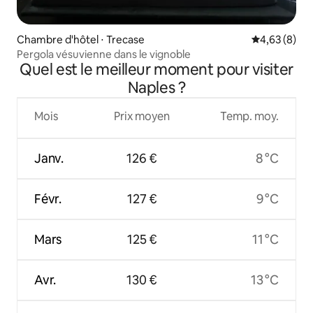
Chambre d'hôtel ⋅ Trecase
Évaluation m
4,63 (8)
Pergola vésuvienne dans le vignoble
Quel est le meilleur moment pour visiter
Naples ?
Mois
Prix moyen
Temp. moy.
Janv.
126 €
8 °C
Févr.
127 €
9 °C
Mars
125 €
11 °C
Avr.
130 €
13 °C