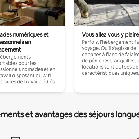
des numériques et
Vous allez vous y plaire
essionnels en
Parfois, l'hébergement fai
voyage. Qu'il s'agisse de
acement
cabanes à flanc de falais
hébergements
de péniches tranquilles, 
rtables pour les
locations sont dotées de
ssionnels nomades et en
caractéristiques uniques
ravail disposant du wifi
espaces de travail dédiés.
ments et avantages des séjours longu