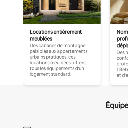
Locations entièrement
Noma
meublées
prof
dépl
Des cabanes de montagne
paisibles aux appartements
Des 
urbains pratiques, ces
confo
locations meublées offrent
profe
tous les équipements d'un
télét
logement standard.
et d'
Équipe