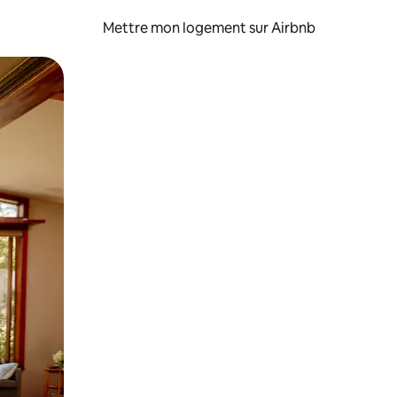
Mettre mon logement sur Airbnb
sant glisser.