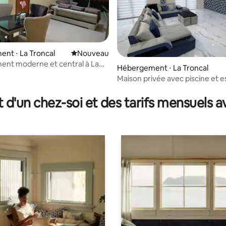
nt ⋅ La Troncal
Nouvel hébergement
Nouveau
nt moderne et central à La
Hébergement ⋅ La Troncal
 3 chambres
Maison privée avec piscine et 
barbecue
t d'un chez-soi et des tarifs mensuels 