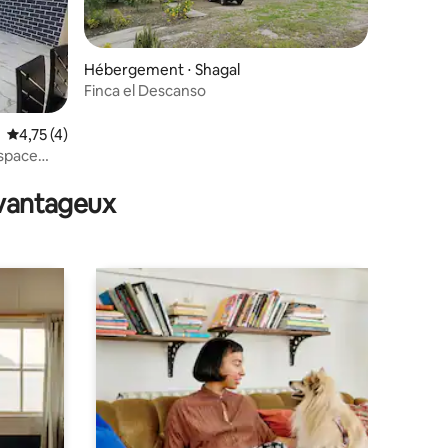
Hébergement ⋅ Shagal
Finca el Descanso
Évaluation moyenne sur la base de 4 commentaires : 4,75 sur 5
4,75 (4)
espace
avantageux