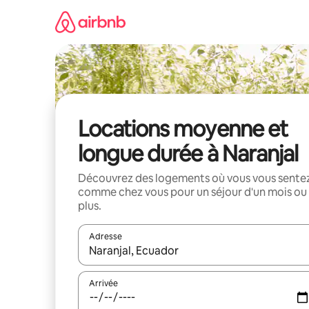
Aller
directement
au
contenu
Locations moyenne et
longue durée à Naranjal
Découvrez des logements où vous vous sente
comme chez vous pour un séjour d'un mois ou
plus.
Adresse
Lorsque les résultats s'affichent, utilisez les flèc
Arrivée