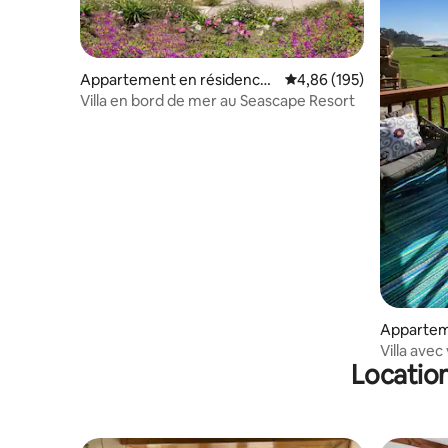
Appartement en résidence ⋅
Évaluation moyenne sur 
4,86 (195)
Aptos
Villa en bord de mer au Seascape Resort
Appartem
tos
Villa avec
Location
piscine e