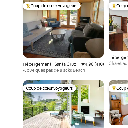
Coup de cœur voyageurs
Coup 
Coups de cœur voyageurs les plus appréciés
Coups de
Hébergem
Chalet au
Hébergement ⋅ Santa Cruz
Évaluation moyenne sur 
4,98 (410)
Hermon
À quelques pas de Blacks Beach
Coup de cœur voyageurs
Coup 
Coup de cœur voyageurs
Coups de