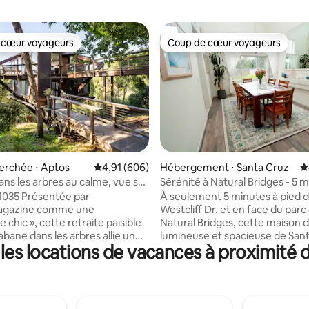
 cœur voyageurs
Coup de cœur voyageurs
 cœur voyageurs
Coup de cœur voyageurs
 la base de 133 commentaires : 4,98 sur 5
erchée ⋅ Aptos
Évaluation moyenne sur la base de 606 commen
4,91 (606)
Hébergement ⋅ Santa Cruz
É
ns les arbres au calme, vue sur
Sérénité à Natural Bridges - 5 m
de la plage
1035 Présentée par
À seulement 5 minutes à pied 
agazine comme une
Westcliff Dr. et en face du parc
 chic », cette retraite paisible
Natural Bridges, cette maison 
abane dans les arbres allie un
lumineuse et spacieuse de San
es locations de vacances à proximité 
milieu du siècle à des
avec 4 chambres et 3 salles de 
 naturels comme le bois et la
parfaite pour les amateurs de p
our créer une atmosphère
randonnée ! Près de la promen
de véritable havre de paix. La
Santa Cruz Beach, elle dispose
onde la pièce par les baies
2 séjours, d'une suite principal