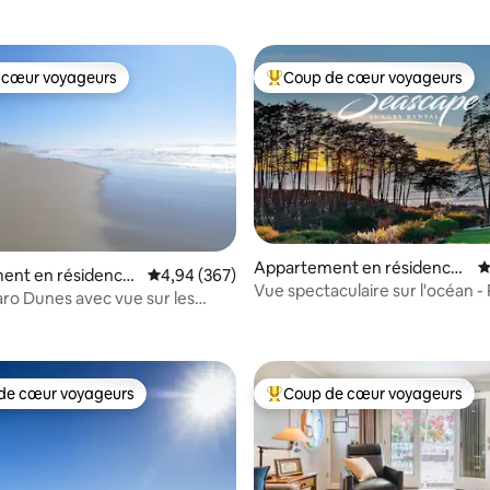
 cœur voyageurs
Coup de cœur voyageurs
 cœur voyageurs
Coups de cœur voyageurs les p
Appartement en résidence ⋅
É
la base de 109 commentaires : 4,98 sur 5
ent en résidence
Évaluation moyenne sur la base de 367 commen
4,94 (367)
Aptos
Vue spectaculaire sur l'océan - 
lle
aro Dunes avec vue sur les
chauffée et spa Seascape
l'océan
de cœur voyageurs
Coup de cœur voyageurs
 cœur voyageurs les plus appréciés
Coups de cœur voyageurs les p