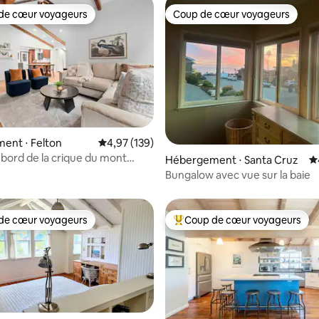
de cœur voyageurs
Coup de cœur voyageurs
 cœur voyageurs les plus appréciés
Coup de cœur voyageurs
ent ⋅ Felton
Évaluation moyenne sur la base de 139 comme
4,97 (139)
 bord de la crique du mont
la base de 410 commentaires : 4,98 sur 5
Hébergement ⋅ Santa Cruz
É
Bungalow avec vue sur la baie
de cœur voyageurs
Coup de cœur voyageurs
 cœur voyageurs les plus appréciés
Coups de cœur voyageurs les p