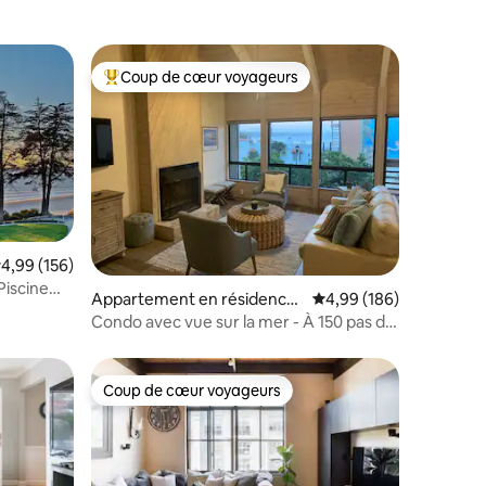
Coup de cœur voyageurs
lus appréciés
Coups de cœur voyageurs les plus appréciés
valuation moyenne sur la base de 156 commentaires : 4,99 sur 5
4,99 (156)
taires : 4,94 sur 5
Piscine
Appartement en résidence
Évaluation moyenne sur
4,99 (186)
⋅ Capitola
Condo avec vue sur la mer - À 150 pas de
la plage !
Coup de cœur voyageurs
lus appréciés
Coup de cœur voyageurs