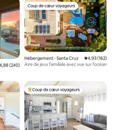
Coup de cœur voyageurs
Coup de cœur voyageurs
ntaires : 4,97 sur 5
Hébergement ⋅ Santa Cruz
Évaluation moyenne sur
4,93 (162)
Aire de jeux familiale avec vue sur l'océan
valuation moyenne sur la base de 240 commentaires : 4,88 sur 5
4,88 (240)
Coup de cœur voyageurs
lus appréciés
Coups de cœur voyageurs les plus appréciés