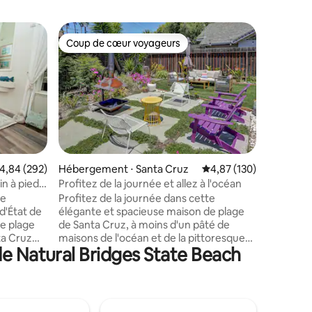
Cabane ⋅
Coup de cœur voyageurs
Coup
Coup de cœur voyageurs
Coups d
Chalet ti
Cette ca
dans un 
avec accè
construit
l'été 2024. Maintenant, un petit c
paradis s
*5-10 min
Redwoods
taires : 4,91 sur 5
valuation moyenne sur la base de 292 commentaires : 4,84 sur 5
4,84 (292)
Hébergement ⋅ Santa Cruz
Évaluation moyenne sur
4,87 (130)
la zone d
in à pied
Profitez de la journée et allez à l'océan
Trout Far
de
Profitez de la journée dans cette
des magasins d
 d'État de
élégante et spacieuse maison de plage
Santa Cruz,
de plage
de Santa Cruz, à moins d'un pâté de
du march
ta Cruz
maisons de l'océan et de la pittoresque
pour véhicule
de Natural Bridges State Beach
bain est
Westcliff Drive, et à proximité de la
nous sur 
lage et de
promenade de Santa Cruz Beach.
@SantaC
ade de
Profitez de 4 chambres confortables et
 de
de 2 salles de bain ; la suite principale
e avec une
privée s'étend sur tout le deuxième