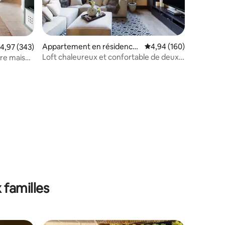
Appartement en résidence
Évaluation moyenne sur
4,94 (160)
valuation moyenne sur la base de 343 commentaires : 4,97 sur 5
4,97 (343)
⋅ San Jose
Loft chaleureux et confortable de deux
tre maison
étages surplombant Santana Row
mmentaires : 5 sur 5
 familles