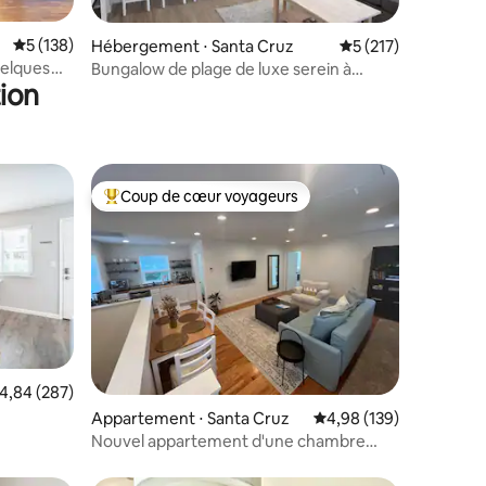
taires : 4,98 sur 5
Évaluation moyenne sur la base de 138 commentaires : 5 sur 5
5 (138)
Hébergement ⋅ Santa Cruz
Évaluation moyenne 
5 (217)
uelques
Bungalow de plage de luxe serein à
ion
Pleasure Point
Coup de cœur voyageurs
Coups de cœur voyageurs les plus appréciés
ntaires : 4,93 sur 5
valuation moyenne sur la base de 287 commentaires : 4,84 sur 5
4,84 (287)
Appartement ⋅ Santa Cruz
Évaluation moyenne sur
4,98 (139)
Nouvel appartement d'une chambre
dans la belle Santa Cruz