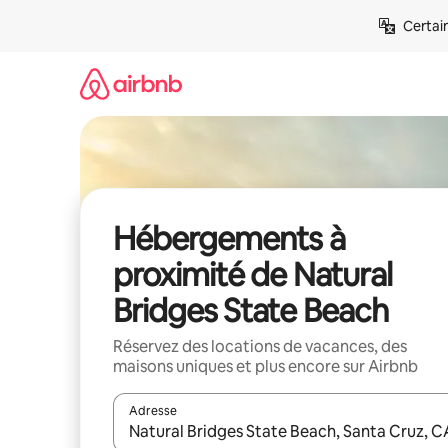
Aller
Certai
directement
au
contenu
Hébergements à
proximité de Natural
Bridges State Beach
Réservez des locations de vacances, des
maisons uniques et plus encore sur Airbnb
Adresse
Lorsque les résultats s'affichent, utilisez les flèc