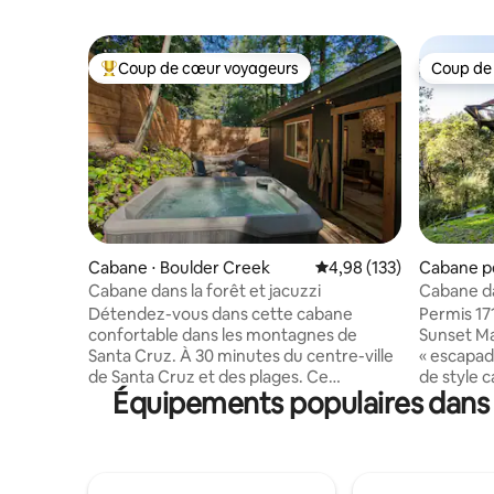
Coup de cœur voyageurs
Coup de
Coups de cœur voyageurs les plus appréciés
Coup de
Cabane ⋅ Boulder Creek
Évaluation moyenne sur
4,98 (133)
Cabane p
Cabane dans la forêt et jacuzzi
Cabane da
océan
Détendez-vous dans cette cabane
Permis 17
confortable dans les montagnes de
Sunset M
Santa Cruz. À 30 minutes du centre-ville
« escapade
de Santa Cruz et des plages. Ce
de style c
Équipements populaires dans l
charmant studio de 400 pieds carrés est
design du 
le cadre idéal pour se déconnecter de la
matériaux
vie urbaine et se plonger dans les
pierre, p
séquoias. La cabane dispose d'un lit
apaisante 
Queen, d'une salle de bain complète,
lumière in