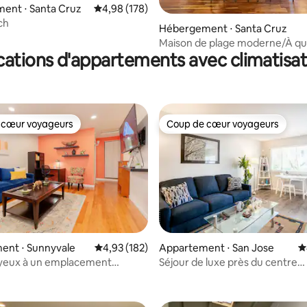
ent ⋅ Santa Cruz
Évaluation moyenne sur la base de 178 commen
4,98 (178)
ch
la base de 266 commentaires : 4,99 sur 5
Hébergement ⋅ Santa Cruz
Maison de plage moderne/À q
cations d'appartements avec climatisat
pas des plages/Promenade
 cœur voyageurs
Coup de cœur voyageurs
 cœur voyageurs
Coup de cœur voyageurs
ent ⋅ Sunnyvale
Évaluation moyenne sur la base de 182 comme
4,93 (182)
Appartement ⋅ San Jose
É
oyeux à un emplacement
Séjour de luxe près du centre
 la base de 177 commentaires : 4,93 sur 5
é 🌲Redwood Pl Apt 3
commercial Oakridge pour les
vacances/le travail