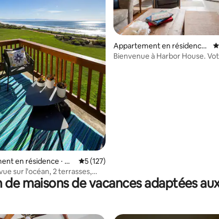
la base de 195 commentaires : 4,86 sur 5
Appartement en résidence
É
⋅ Santa Cruz
Bienvenue à Harbor House. Vo
préférée à la plage.
ent en résidence ⋅ Ap
Évaluation moyenne sur la base de 127 co
5 (127)
 vue sur l'océan, 2 terrasses,
 de maisons de vacances adaptées aux
t cheminée