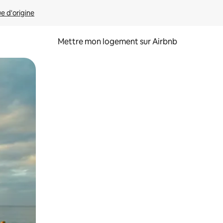
ue d'origine
Mettre mon logement sur Airbnb
sant glisser.