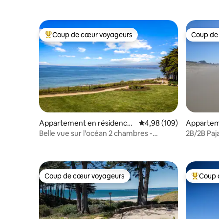
Coup de cœur voyageurs
Coup de
Coups de cœur voyageurs les plus appréciés
Coup de
Appartement en résidence
Évaluation moyenne sur 
4,98 (109)
Appartem
⋅ Aptos
⋅ Watsonvi
Belle vue sur l'océan 2 chambres -
2B/2B Paj
Paysage marin - Kilomètres de plage
dunes et 
Coup de cœur voyageurs
Coup 
Coup de cœur voyageurs
Coups de