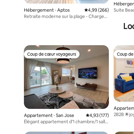
Hébergem
Suite Bea
Hébergement ⋅ Aptos
Évaluation moyenne sur 
4,99 (266)
Retraite moderne sur la plage - Chargeur
EV gratuit
Lo
Coup de cœur voyageurs
Coup de
Coup de cœur voyageurs
Coup de
Appartem
2B2B 🌟j
Appartement ⋅ San Jose
Évaluation moyenne sur
4,93 (177)
privilégi
Élégant appartement d'1 chambre/1 salle
de bain à un emplacement privilégié