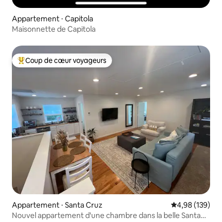
Appartement ⋅ Capitola
Maisonnette de Capitola
Coup de cœur voyageurs
Coups de cœur voyageurs les plus appréciés
Appartement ⋅ Santa Cruz
Évaluation moy
4,98 (139)
Nouvel appartement d'une chambre dans la belle Santa