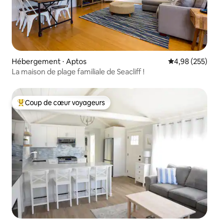
Hébergement ⋅ Aptos
Évaluation moy
4,98 (255)
La maison de plage familiale de Seacliff !
Coup de cœur voyageurs
Coups de cœur voyageurs les plus appréciés