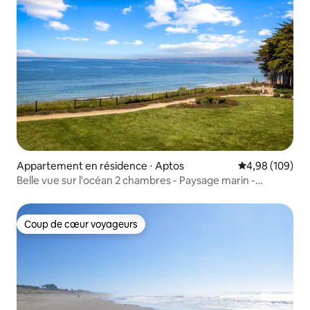
Appartement en résidence ⋅ Aptos
Évaluation moy
4,98 (109)
Belle vue sur l'océan 2 chambres - Paysage marin -
Kilomètres de plage
Coup de cœur voyageurs
Coup de cœur voyageurs