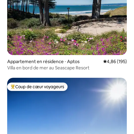
Appartement en résidence ⋅ Aptos
Évaluation moy
4,86 (195)
Villa en bord de mer au Seascape Resort
Coup de cœur voyageurs
Coups de cœur voyageurs les plus appréciés