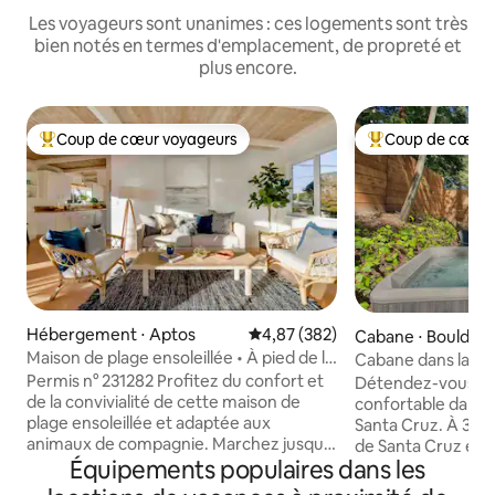
Les voyageurs sont unanimes : ces logements sont très
bien notés en termes d'emplacement, de propreté et
plus encore.
Coup de cœur voyageurs
Coup de cœur 
Coups de cœur voyageurs les plus appréciés
Coups de cœur vo
Hébergement ⋅ Aptos
Évaluation moyenne sur la base 
4,87 (382)
Cabane ⋅ Boulder
Maison de plage ensoleillée • À pied de la
Cabane dans la for
plage • Peut accueillir 8 personnes
Permis n° 231282 Profitez du confort et
Détendez-vous da
de la convivialité de cette maison de
confortable dans 
plage ensoleillée et adaptée aux
Santa Cruz. À 30 m
animaux de compagnie. Marchez jusqu'à
de Santa Cruz et d
Équipements populaires dans les
la plage ! Profitez de tout ce que la ville
charmant studio d
pittoresque d’Aptos a à offrir. Passez du
le cadre idéal pou