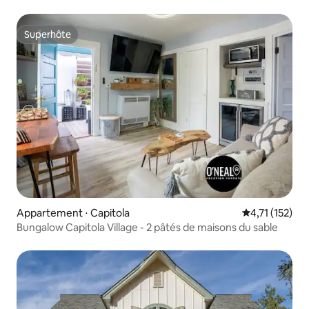
Cruz
Superhôte
Superhôte
Appartement ⋅ Capitola
Évaluation mo
4,71 (152)
Bungalow Capitola Village - 2 pâtés de maisons du sable