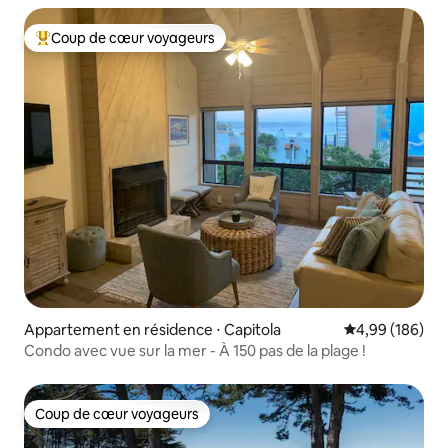
Coup de cœur voyageurs
Coups de cœur voyageurs les plus appréciés
Appartement en résidence ⋅ Capitola
Évaluation moy
4,99 (186)
Condo avec vue sur la mer - À 150 pas de la plage !
Coup de cœur voyageurs
Coup de cœur voyageurs