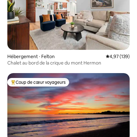
Hébergement ⋅ Felton
Évaluation moy
4,97 (139)
Chalet au bord de la crique du mont Hermon
Coup de cœur voyageurs
Coups de cœur voyageurs les plus appréciés