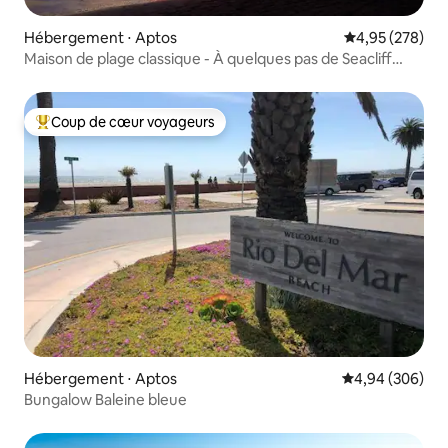
Hébergement ⋅ Aptos
Évaluation moy
4,95 (278)
Maison de plage classique - À quelques pas de Seacliff
Beach
Coup de cœur voyageurs
Coups de cœur voyageurs les plus appréciés
Hébergement ⋅ Aptos
Évaluation moy
4,94 (306)
Bungalow Baleine bleue