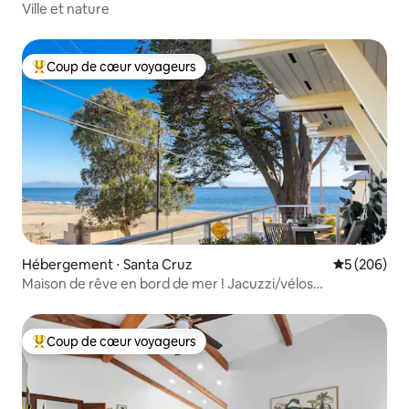
Ville et nature
Coup de cœur voyageurs
Coups de cœur voyageurs les plus appréciés
Hébergement ⋅ Santa Cruz
Évaluation 
5 (206)
Maison de rêve en bord de mer ! Jacuzzi/vélos
électriques/planches de surf
Coup de cœur voyageurs
Coups de cœur voyageurs les plus appréciés