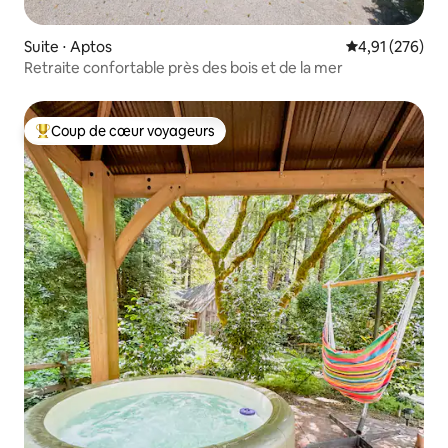
Suite ⋅ Aptos
Évaluation moy
4,91 (276)
Retraite confortable près des bois et de la mer
Coup de cœur voyageurs
Coups de cœur voyageurs les plus appréciés