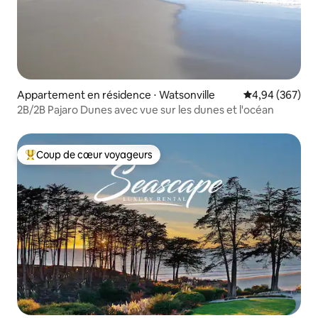
Appartement en résidence ⋅ Watsonville
Évaluation moy
4,94 (367)
2B/2B Pajaro Dunes avec vue sur les dunes et l'océan
Coup de cœur voyageurs
Coups de cœur voyageurs les plus appréciés