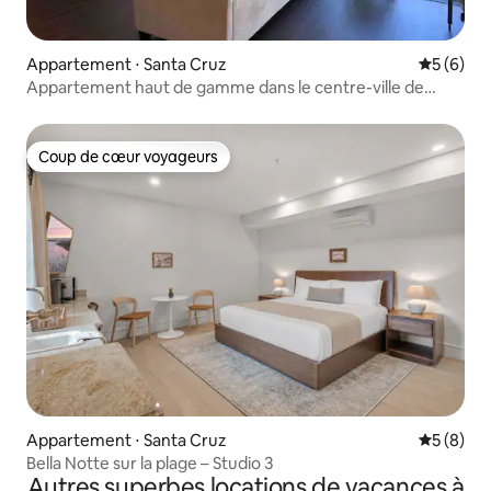
Appartement ⋅ Santa Cruz
Évaluatio
5 (6)
Appartement haut de gamme dans le centre-ville de
Santa Cruz !
Coup de cœur voyageurs
Coup de cœur voyageurs
Appartement ⋅ Santa Cruz
Évaluatio
5 (8)
Bella Notte sur la plage – Studio 3
Autres superbes locations de vacances à