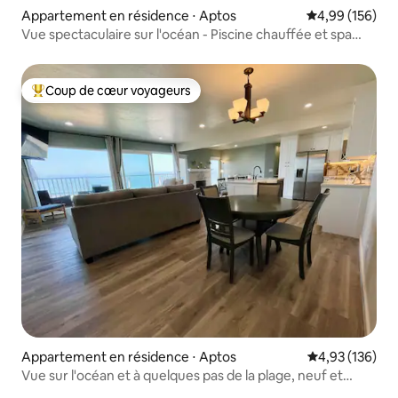
Appartement en résidence ⋅ Aptos
Évaluation moy
4,99 (156)
Vue spectaculaire sur l'océan - Piscine chauffée et spa
Seascape
Coup de cœur voyageurs
Coups de cœur voyageurs les plus appréciés
Appartement en résidence ⋅ Aptos
Évaluation moy
4,93 (136)
Vue sur l'océan et à quelques pas de la plage, neuf et
moderne