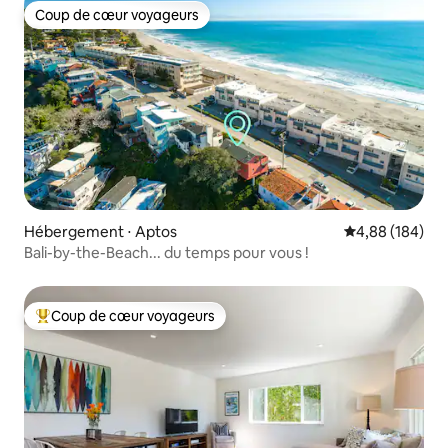
Coup de cœur voyageurs
Coup de cœur voyageurs
Hébergement ⋅ Aptos
Évaluation moy
4,88 (184)
Bali-by-the-Beach... du temps pour vous !
Coup de cœur voyageurs
Coups de cœur voyageurs les plus appréciés