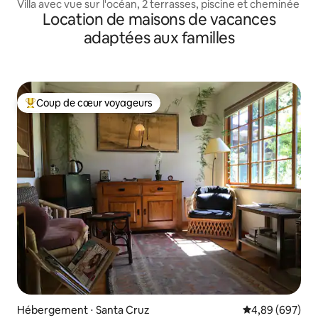
Villa avec vue sur l'océan, 2 terrasses, piscine et cheminée
Location de maisons de vacances
adaptées aux familles
Coup de cœur voyageurs
Coups de cœur voyageurs les plus appréciés
Hébergement ⋅ Santa Cruz
Évaluation moy
4,89 (697)