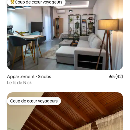
Coup de cœur voyageurs
Coups de cœur voyageurs les plus appréciés
Appartement ⋅ Sindos
Évaluation
5 (42)
Le lit de Nick
Coup de cœur voyageurs
Coup de cœur voyageurs