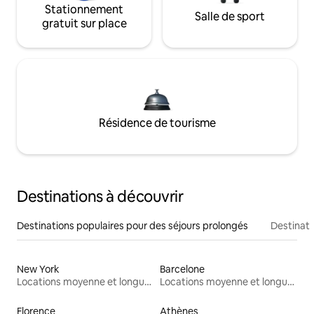
Stationnement
Salle de sport
gratuit sur place
Résidence de tourisme
Destinations à découvrir
Destinations populaires pour des séjours prolongés
Destinati
New York
Barcelone
Locations moyenne et longue durée
Locations moyenne et longue durée
Florence
Athènes