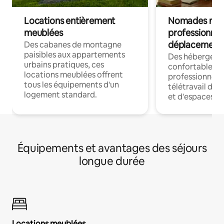
Locations entièrement
Nomades num
meublées
professionnel
déplacement
Des cabanes de montagne
paisibles aux appartements
Des hébergem
urbains pratiques, ces
confortables p
locations meublées offrent
professionnels
tous les équipements d'un
télétravail dis
logement standard.
et d'espaces de
Équipements et avantages des séjours
longue durée
Locations meublées