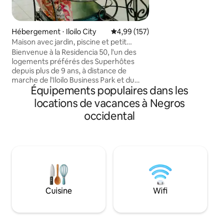
10) • Cuisine compl
Wi-Fi rapide, télé
Netflix, jeux de so
piscine • Sécurité 
Hébergement ⋅ Iloilo City
Évaluation moyenne sur la base 
4,99 (157)
- Solaire complet -
Maison avec jardin, piscine et petit
tension - générat
déjeuner près de Megaworld
Bienvenue à la Residencia 50, l'un des
logements préférés des Superhôtes
depuis plus de 9 ans, à distance de
marche de l'Iloilo Business Park et du
Équipements populaires dans les
centre commercial Festive Walk, et juste
en face de l'Iloilo Supermart. Que vous
locations de vacances à Negros
assistiez à un événement au Iloilo
occidental
Convention Center, que vous rendiez
visite à votre famille ou que vous
exploriez Iloilo, Residencia 50 est le
logement idéal pour vous. Commencez
votre journée avec un petit déjeuner
fraîchement préparé, profitez d'une
matinée tranquille dans le jardin, passez
l'après-midi à explorer la ville d'Iloilo et
Cuisine
Wifi
revenez pour un plongeon relaxant dans
la piscine.