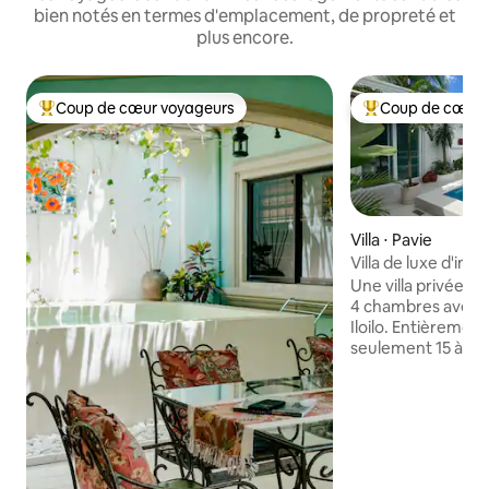
bien notés en termes d'emplacement, de propreté et
plus encore.
Coup de cœur voyageurs
Coup de cœur 
Coups de cœur voyageurs les plus appréciés
Coups de cœur vo
Villa ⋅ Pavie
Villa de luxe d'insp
piscine privée • Iloi
Une villa privée de
4 chambres avec pi
Iloilo. Entièremen
seulement 15 à 20 m
Profitez d'une mag
avec fontaine et é
idéale pour les séj
escapades détendues. Ce que vo
adorer • 4 chambre
de bain privative (6