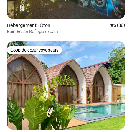
Hébergement ⋅ Oton
Évaluation
5 (36)
Bain|Écran Refuge urbain
Coup de cœur voyageurs
Coup de cœur voyageurs