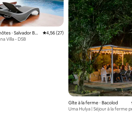
hôtes ⋅ Salvador Ben
Évaluation moyenne sur la base de 27 comme
4,56 (27)
a Villa - DSB
ur la base de 10 commentaires : 4,8 sur 5
Gîte à la ferme ⋅ Bacolod
Uma Hulya | Séjour à la ferme p
piscine • Superhôte