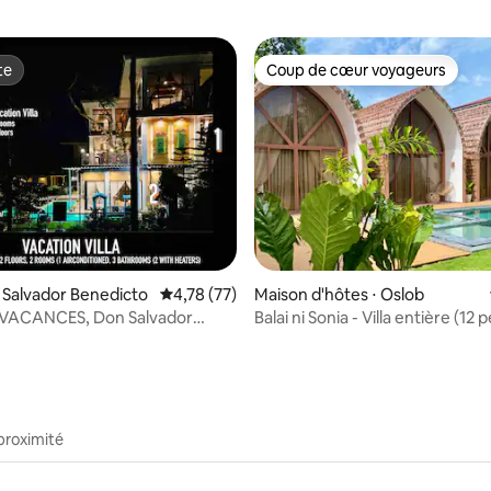
te
Coup de cœur voyageurs
te
Coup de cœur voyageurs
sur la base de 36 commentaires : 5 sur 5
n Salvador Benedicto
Évaluation moyenne sur la base de 77 comme
4,78 (77)
Maison d'hôtes ⋅ Oslob
 VACANCES, Don Salvador
Balai ni Sonia - Villa entière (12
 5 voyageurs
maximum)
proximité