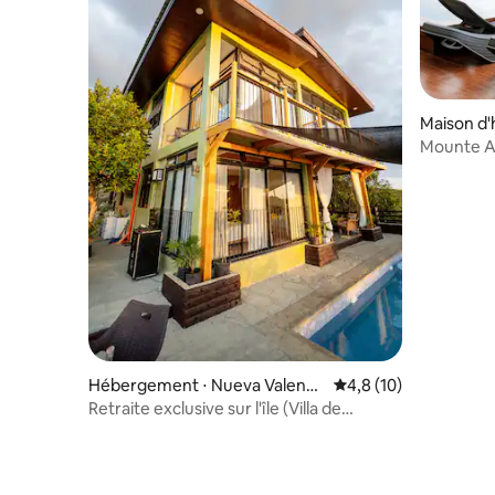
Maison d'
edicto
Mounte An
Hébergement ⋅ Nueva Valenci
Évaluation moyenne s
4,8 (10)
a
Retraite exclusive sur l'île (Villa de
vacances La Roca)