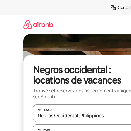
Aller
Certai
directement
au
contenu
Negros occidental :
locations de vacances
Trouvez et réservez des hébergements uniqu
sur Airbnb
Adresse
Lorsque les résultats s'affichent, utilisez les flèc
Arrivée