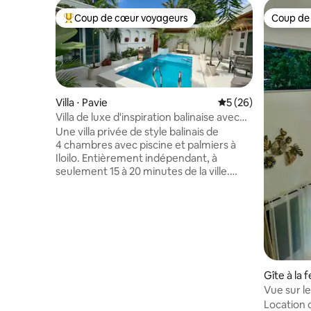
Coup de cœur voyageurs
Coup de
Coups de cœur voyageurs les plus appréciés
Coup de
Villa ⋅ Pavie
Évaluation moyenne 
5 (26)
Villa de luxe d'inspiration balinaise avec
piscine privée • Iloilo
Une villa privée de style balinais de
4 chambres avec piscine et palmiers à
Iloilo. Entièrement indépendant, à
seulement 15 à 20 minutes de la ville.
Profitez d'une magnifique piscine privée
avec fontaine et éclairage nocturne,
idéale pour les séjours en famille et les
escapades détendues. Ce que vous allez
adorer • 4 chambres, toutes avec salle de
bain privative (6 lits de base, jusqu'à 10) •
Cuisine complète + cuisine sale • Wi-Fi
Gîte à la 
rapide, téléviseurs connectés avec
Vue sur l
Netflix, jeux de société et jouets de
loft mod
piscine • Sécurité 24h/24 et 7j/7, parking -
Location 