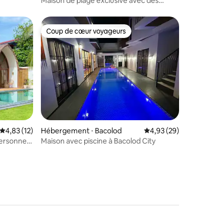
Maison de plage exclusive avec des
couchers de soleil époustouflants
Coup de cœur voyageurs
Coup de cœur voyageurs
ntaires : 4,78 sur 5
Évaluation moyenne sur la base de 12 commentaires : 4,83 sur 5
4,83 (12)
Hébergement ⋅ Bacolod
Évaluation moyenne su
4,93 (29)
 personnes
Maison avec piscine à Bacolod City