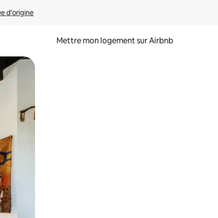
ue d'origine
Mettre mon logement sur Airbnb
sant glisser.