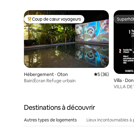
Coup de cœur voyageurs
Superhô
Coups de cœur voyageurs les plus appréciés
Superhô
Hébergement ⋅ Oton
Évaluation moyenne 
5 (36)
Villa ⋅ Do
Bain|Écran Refuge urbain
VILLA DE
Benedicto
Destinations à découvrir
Autres types de logements
Lieux incontournables à 