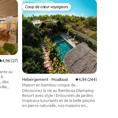
Appartem
Coup de cœur voyageurs
Superhô
Coup de cœur voyageurs
Superhô
Appartem
jardin pri
Vivez un
immense 
Profitez 
soigné, d
d'un espa
Sortez su
clôturé :
parfait p
séjours 
Évaluation moyenne sur la base de 27 commentaires : 4,96 sur 5
4,96 (27)
Dotée d'
et d'un c
ouverte d
ante au
Helvetia 
À
Hébergement ⋅ Moalboal
Évaluation moyenne sur
4,94 (244)
paisible 
, des
Maison en bambou unique de
quartier
illa
2 chambres avec piscine privée
Découvrez la vie au Bambusa Glamping
 6 adultes
Resort avec style ! Entourées de jardins
z
tropicaux luxuriants et de la belle piscine
n jacuzzi
mmentaires : 5 sur 5
en pierre naturelle, nos maisons en
pas
bambou uniques sont l'aventure parfaite
eur et
pour les voyageurs et les amoureux de la
e sur la