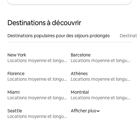
Destinations à découvrir
Destinations populaires pour des séjours prolongés
Destinati
New York
Barcelone
Locations moyenne et longue durée
Locations moyenne et longue durée
Florence
Athènes
Locations moyenne et longue durée
Locations moyenne et longue durée
Miami
Montréal
Locations moyenne et longue durée
Locations moyenne et longue durée
Seattle
Afficher plus
Locations moyenne et longue durée