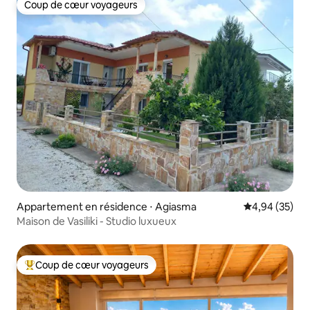
Coup de cœur voyageurs
Coup de cœur voyageurs
Appartement en résidence ⋅ Agiasma
Évaluation mo
4,94 (35)
Maison de Vasiliki - Studio luxueux
Coup de cœur voyageurs
Coups de cœur voyageurs les plus appréciés