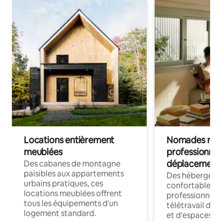
Locations entièrement
Nomades num
meublées
professionnel
déplacement
Des cabanes de montagne
paisibles aux appartements
Des hébergem
urbains pratiques, ces
confortables p
locations meublées offrent
professionnels
tous les équipements d'un
télétravail dis
logement standard.
et d'espaces de