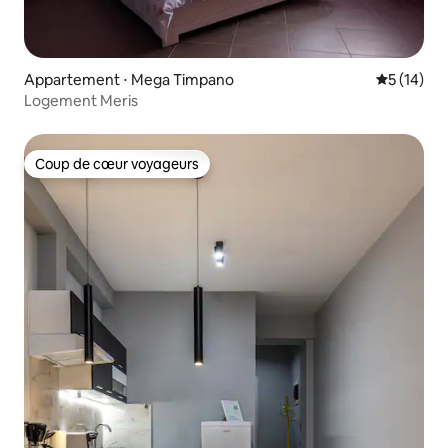
Appartement ⋅ Mega Timpano
Évaluation
5 (14)
Logement Meris
Coup de cœur voyageurs
Coup de cœur voyageurs