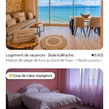
Logement de vacances ⋅ Skala Kallirachis
Évaluation
5 (43)
Maison de plage de luxe au bord de l'eau : « Navis Luxury »
Coup de cœur voyageurs
Coups de cœur voyageurs les plus appréciés