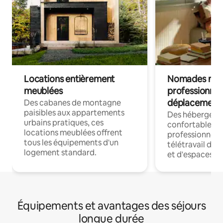
Locations entièrement
Nomades num
meublées
professionnel
déplacement
Des cabanes de montagne
paisibles aux appartements
Des hébergem
urbains pratiques, ces
confortables p
locations meublées offrent
professionnels
tous les équipements d'un
télétravail dis
logement standard.
et d'espaces de
Équipements et avantages des séjours
longue durée