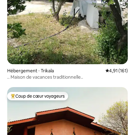
Hébergement ⋅ Trikala
Évaluation moy
4,91 (161)
.. Maison de vacances traditionnelle..
Coup de cœur voyageurs
Coups de cœur voyageurs les plus appréciés