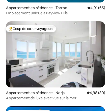
Appartement en résidence ⋅ Torrox
Évaluation mo
4,91 (66)
Emplacement unique à Bayview Hills
Coup de cœur voyageurs
Coups de cœur voyageurs les plus appréciés
Appartement en résidence ⋅ Nerja
Évaluation mo
4,98 (80)
Appartement de luxe avec vue sur la mer