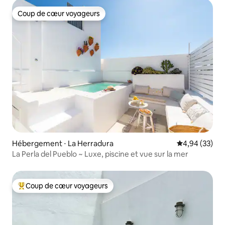
Coup de cœur voyageurs
Coup de cœur voyageurs
Hébergement ⋅ La Herradura
Évaluation mo
4,94 (33)
La Perla del Pueblo ~ Luxe, piscine et vue sur la mer
Coup de cœur voyageurs
Coups de cœur voyageurs les plus appréciés