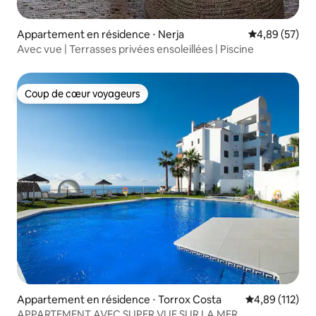
Appartement en résidence ⋅ Nerja
Évaluation mo
4,89 (57)
Avec vue | Terrasses privées ensoleillées | Piscine
Coup de cœur voyageurs
Coup de cœur voyageurs
Appartement en résidence ⋅ Torrox Costa
Évaluation moy
4,89 (112)
APPARTEMENT AVEC SUPER VUE SUR LA MER