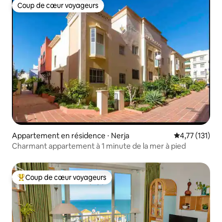
Coup de cœur voyageurs
Coup de cœur voyageurs
Appartement en résidence ⋅ Nerja
Évaluation mo
4,77 (131)
Charmant appartement à 1 minute de la mer à pied
Coup de cœur voyageurs
Coups de cœur voyageurs les plus appréciés