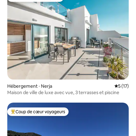
Coup de cœur voyageurs
Hébergement ⋅ Nerja
Évaluation
5 (17)
Maison de ville de luxe avec vue, 3 terrasses et piscine
Coup de cœur voyageurs
Coups de cœur voyageurs les plus appréciés