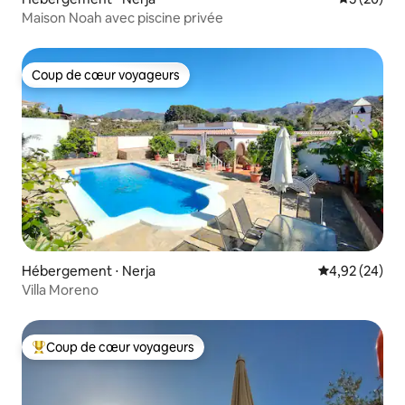
Maison Noah avec piscine privée
Coup de cœur voyageurs
Coup de cœur voyageurs
Hébergement ⋅ Nerja
Évaluation mo
4,92 (24)
Villa Moreno
Coup de cœur voyageurs
Coups de cœur voyageurs les plus appréciés