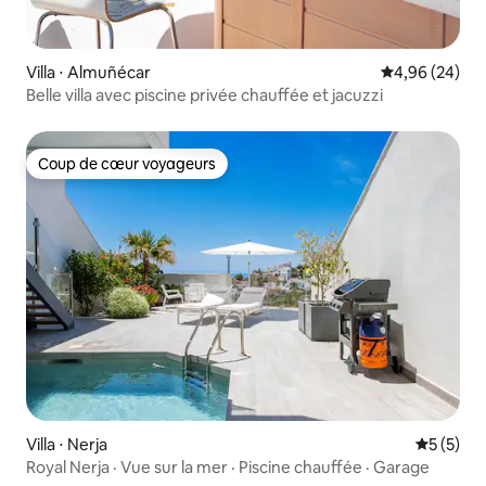
Villa ⋅ Almuñécar
Évaluation mo
4,96 (24)
Belle villa avec piscine privée chauffée et jacuzzi
Coup de cœur voyageurs
Coup de cœur voyageurs
Villa ⋅ Nerja
Évaluatio
5 (5)
Royal Nerja · Vue sur la mer · Piscine chauffée · Garage