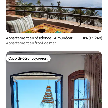
Appartement en résidence ⋅ Almuñécar
Évaluation moy
4,97 (248)
Appartement en front de mer
Coup de cœur voyageurs
Coup de cœur voyageurs