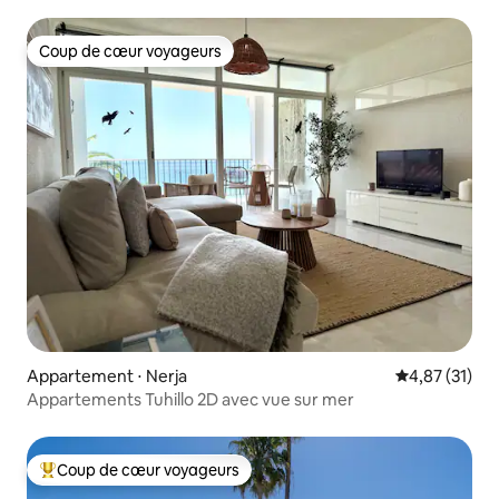
Coup de cœur voyageurs
Coup de cœur voyageurs
Appartement ⋅ Nerja
Évaluation mo
4,87 (31)
Appartements Tuhillo 2D avec vue sur mer
Coup de cœur voyageurs
Coups de cœur voyageurs les plus appréciés