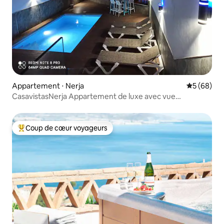
Appartement ⋅ Nerja
Évaluation
5 (68)
CasavistasNerja Appartement de luxe avec vue
panoramique
Coup de cœur voyageurs
Coups de cœur voyageurs les plus appréciés