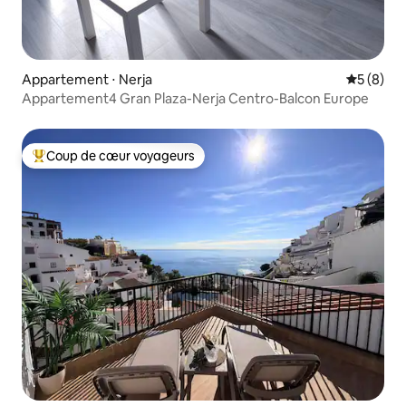
Appartement ⋅ Nerja
Évaluatio
5 (8)
Appartement4 Gran Plaza-Nerja Centro-Balcon Europe
Coup de cœur voyageurs
Coups de cœur voyageurs les plus appréciés