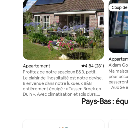
Coup de
Coup de
Apparte
A'dam Goo
Appartement
Évaluation moyenne sur 
4,84 (281)
loin de c
Ma maiso
Profitez de notre spacieux B&B, petit
pour accue
déjeuner compris
Le plaisir de l'hospitalité est notre devise.
passeront
Bienvenue dans notre luxueux B&B
Aux 2e et
entièrement équipé : « Tussen Broek en
confortab
Duin ». Avec climatisation et sols durs.
votre prop
Pays-Bas : éq
Pour les réservations de 2 adultes ou
et votre terra
plus, vous avez un usage privé avec
transpor
votre propre salle de bain et des toilettes
périphéri
avec lavabo séparées. Adapté aux
calme. Regardez bien mes
enfants. Profitez également de notre
commentai
jardin. Exception : si vous réservez pour 1