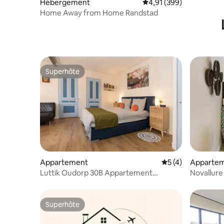
Hébergement
Évaluation moyenne sur 
4,91 (399)
Home Away from Home Randstad
Superhôte
Superhôte
Appartement
Évaluation moyenn
5 (4)
Apparte
Luttik Oudorp 30B Appartement
Alkmaar
Superhôte
Superhôte