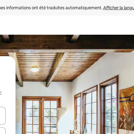
nes informations ont été traduites automatiquement. 
Afficher la lang
c
hes vers le haut et vers le bas pour les parcourir ou en appuyant et en fai