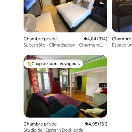
Chambre privée
Évaluation moyenne sur 
4,84 (374)
Chambre 
Superhôte - Climatisation - Charmant
Espace un
Airbnb avec vue complète sur le canal
domaine d
Coup de cœur voyageurs
Coups de cœur voyageurs les plus appréciés
Chambre privée
Évaluation moyenne sur
4,95 (161)
Studio de l'Eastern Docklands