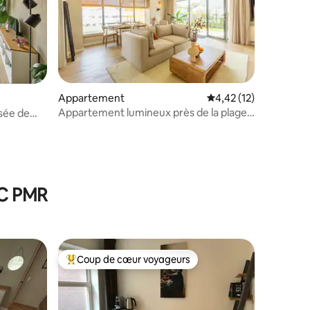
ntaires : 4,43 sur 5
Appartement
Évaluation moyenne su
4,42 (12)
Appartement lumineux près de la plage
sée de
avec jardin
WC PMR
Coup de cœur voyageurs
Coups de cœur voyageurs les plus appréciés