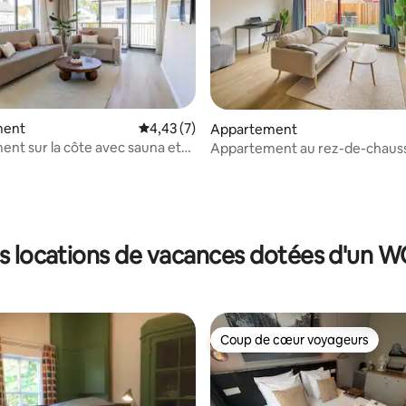
ment
Évaluation moyenne sur la base de 7 comme
4,43 (7)
Appartement
nt sur la côte avec sauna et
Appartement au rez-de-chaus
Nimma Garden
la base de 878 commentaires : 4,88 sur 5
s locations de vacances dotées d'un 
Coup de cœur voyageurs
Coup de cœur voyageurs