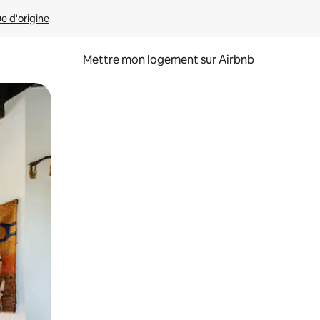
ue d'origine
Mettre mon logement sur Airbnb
sant glisser.