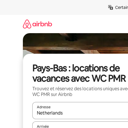
Aller
Certai
directement
au
contenu
Pays-Bas : locations de
vacances avec WC PMR
Trouvez et réservez des locations uniques ave
WC PMR sur Airbnb
Adresse
Lorsque les résultats s'affichent, utilisez les flèc
Arrivée