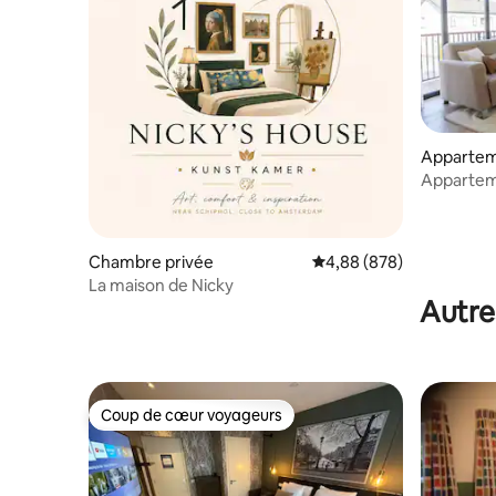
Apparte
Apparteme
balcon
Chambre privée
Évaluation moyenne sur 
4,88 (878)
La maison de Nicky
Autre
Coup de cœur voyageurs
Coup de cœur voyageurs