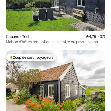
Cabane ⋅ Tricht
Évaluation moy
4,75 (437)
Maison d'hôtes romantique au centre du pays + sauna
Coup de cœur voyageurs
Coups de cœur voyageurs les plus appréciés