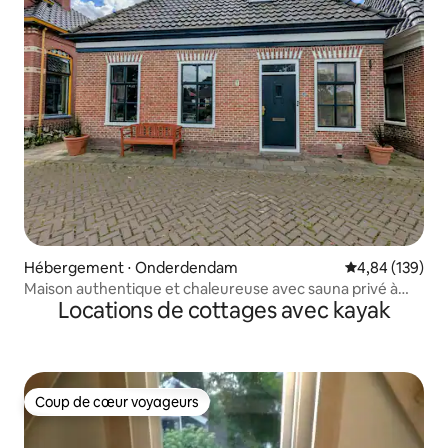
Hébergement ⋅ Onderdendam
Évaluation moy
4,84 (139)
Maison authentique et chaleureuse avec sauna privé à
Locations de cottages avec kayak
Groningue
Coup de cœur voyageurs
Coup de cœur voyageurs