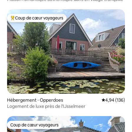
Coup de cœur voyageurs
Coups de cœur voyageurs les plus appréciés
Hébergement ⋅ Opperdoes
Évaluation moy
4,94 (136)
Logement de luxe près de l'IJsselmeer
Coup de cœur voyageurs
Coup de cœur voyageurs