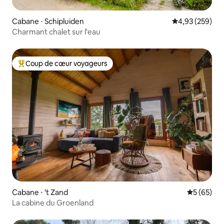
Cabane ⋅ Schipluiden
Évaluation moy
4,93 (259)
Charmant chalet sur l'eau
Coup de cœur voyageurs
Coups de cœur voyageurs les plus appréciés
Cabane ⋅ 't Zand
Évaluation
5 (65)
La cabine du Groenland