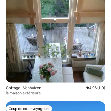
Cottage ⋅ Venhuizen
Évaluation moy
4,95 (110)
la maison extérieure
Coup de cœur voyageurs
Coup de cœur voyageurs