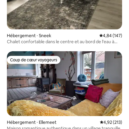
Hébergement ⋅ Sneek
Évaluation moy
4,84 (147)
Chalet confortable dans le centre et au bord de l'eau à
Sneek
Coup de cœur voyageurs
Coup de cœur voyageurs
Hébergement ⋅ Ellemeet
Évaluation moy
4,92 (213)
Maison romantique authentique dans un village tranquille