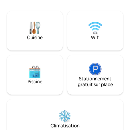
poêle à bois à 360 ° vous permet de
trouverez des ani
rester confortable. Profitez de soirées
des espaces confor
cinéma avec un projecteur et un haut-
idéale pour les acti
parleur pour plus de divertissement. À
des digues, des riv
l'extérieur, une spacieuse terrasse en
inondables. Vous s
bois avec une chaise longue, une table à
dans votre carava
manger extérieure, un barbecue, un
dans le hamac ? En
Cuisine
Wifi
four à pizza et une vue imprenable sur le
également à la bo
lac vous attendent. Pour les
Tout est agréable 
propriétaires de chiens : la propriété est
dont vous avez bes
clôturée😊
Stationnement
Piscine
gratuit sur place
Climatisation