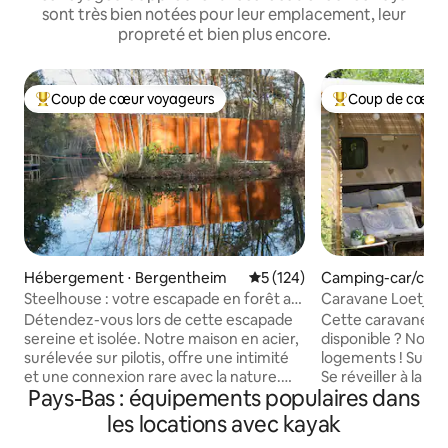
sont très bien notées pour leur emplacement, leur
propreté et bien plus encore.
Coup de cœur voyageurs
Coup de cœur 
Coups de cœur voyageurs les plus appréciés
Coups de cœur vo
Hébergement ⋅ Bergentheim
Évaluation moyenne sur la ba
5 (124)
Camping-car/carav
hen
Steelhouse : votre escapade en forêt au
Caravane Loetje, 
bord du lac
des rivières.
Détendez-vous lors de cette escapade
Cette caravane n'e
sereine et isolée. Notre maison en acier,
disponible ? Nous 
surélevée sur pilotis, offre une intimité
logements ! Suiv
et une connexion rare avec la nature.
Se réveiller à la c
Pays-Bas : équipements populaires dans
Détendez-vous dans le sauna pour une
du matin ? Nous no
retraite paisible. À son point culminant
partager notre ch
les locations avec kayak
au-dessus de l'eau, un coin salon avec un
avec vous. Sur not