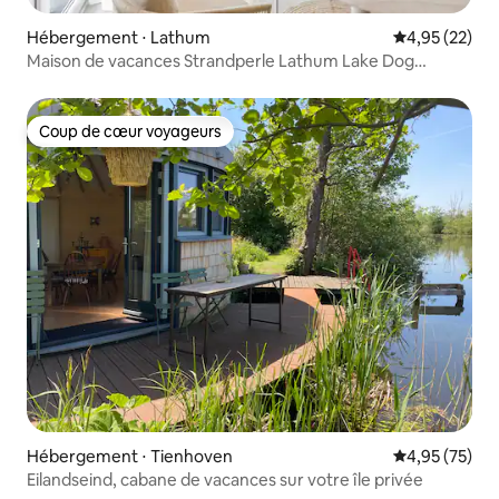
Hébergement ⋅ Lathum
Évaluation mo
4,95 (22)
Maison de vacances Strandperle Lathum Lake Dog
Workation
Coup de cœur voyageurs
Coup de cœur voyageurs
Hébergement ⋅ Tienhoven
Évaluation mo
4,95 (75)
Eilandseind, cabane de vacances sur votre île privée