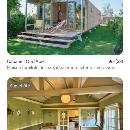
Cabane ⋅ Oud Ade
Évaluation
5 (33)
Maison familiale de luxe, idéalement située, avec sauna
Superhôte
Superhôte