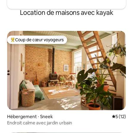
Location de maisons avec kayak
Coup de cœur voyageurs
Coups de cœur voyageurs les plus appréciés
Hébergement ⋅ Sneek
Évaluation
5 (12)
Endroit calme avec jardin urbain