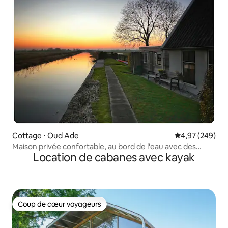
Cottage ⋅ Oud Ade
Évaluation moy
4,97 (249)
Maison privée confortable, au bord de l'eau avec des
Location de cabanes avec kayak
canoës !
Coup de cœur voyageurs
Coup de cœur voyageurs