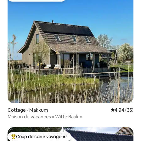
Cottage ⋅ Makkum
Évaluation mo
4,94 (35)
Maison de vacances « Witte Baak »
Coup de cœur voyageurs
Coups de cœur voyageurs les plus appréciés