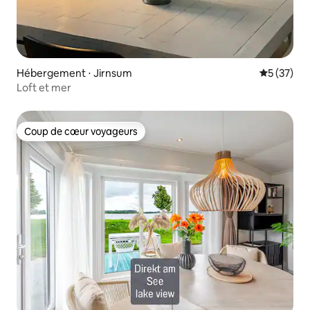
Hébergement ⋅ Jirnsum
Évaluation
5 (37)
Loft et mer
Coup de cœur voyageurs
Coup de cœur voyageurs