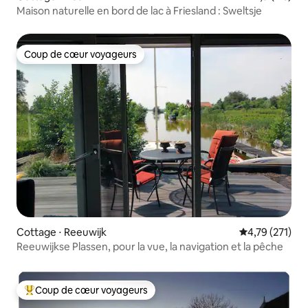
Maison naturelle en bord de lac à Friesland : Sweltsje
Coup de cœur voyageurs
Coup de cœur voyageurs
Cottage ⋅ Reeuwijk
Évaluation moy
4,79 (271)
Reeuwijkse Plassen, pour la vue, la navigation et la pêche
Coup de cœur voyageurs
Coups de cœur voyageurs les plus appréciés