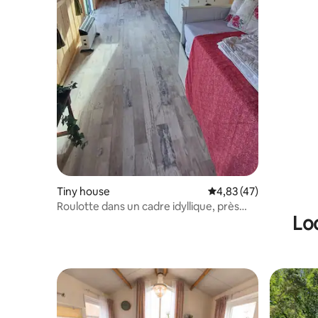
Tiny house
Évaluation moyenne su
4,83 (47)
Roulotte dans un cadre idyllique, près
Lo
d'Amsterdam