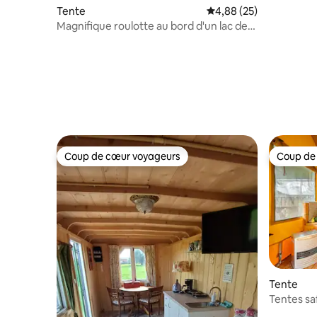
Tente
Évaluation moyenne sur
4,88 (25)
Magnifique roulotte au bord d'un lac de
baignade, sanitaires privés
Coup de cœur voyageurs
Coup de
Coup de cœur voyageurs
Coup de
Tente
Tentes sa
dans un c