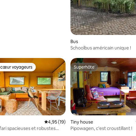
 la base de 25 commentaires : 4,88 sur 5
Bus
Schoolbus américain unique !
 cœur voyageurs
Superhôte
 cœur voyageurs
Superhôte
Évaluation moyenne sur la base de 19 comme
4,95 (19)
Tiny house
fari spacieuses et robustes
Pipowagen, c'est croustillant !
adre rural_2