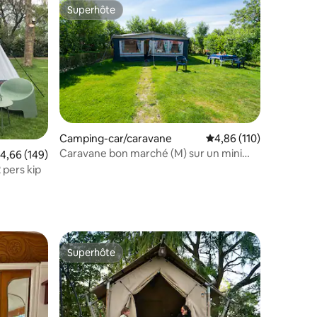
Superhôte
Superhôte
entaires : 4,7 sur 5
Camping-car/caravane
Évaluation moyenne sur
4,86 (110)
Caravane bon marché (M) sur un mini
valuation moyenne sur la base de 149 commentaires : 4,66 sur 5
4,66 (149)
camping en Zélande
 pers kip
Superhôte
Superhôte