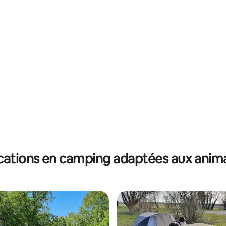
r la base de 47 commentaires : 4,83 sur 5
cations en camping adaptées aux anim