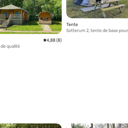
Tente
Sotterum 2, tente de base pour
Camping Sotterum.
Évaluation moyenne sur la base de 8 commen
4,88 (8)
ur la base de 16 commentaires : 4,5 sur 5
de qualité