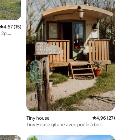
Évaluation moyenne sur la base de 15 commentaires : 4,67 sur 5
4,67 (15)
 2p.
taires : 4,88 sur 5
Tiny house
Évaluation moyenne su
4,96 (27)
Tiny House gitane avec poêle à bois