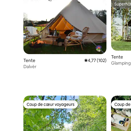
Superhô
Superhô
Tente
Tente
Évaluation moyenne sur
4,77 (102)
Glamping 
Dalvèr
petit cam
Coup de cœur voyageurs
Coup de
Coup de cœur voyageurs
Coup de