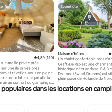
te
Superhôte
te
Superhôte
la base de 130 commentaires : 4,96 sur 5
Maison d'hôtes
É
Évaluation moyenne sur la base de 140 commen
4,89 (140)
Un chalet confortable près d'
sur une île privée près
et d'Alkmaar
Graft-De Rijp est une charmante
rdam
 sur une île privée près
historique néerlandaise. B & B 
am et réveillez-vous en pleine
Dromen (Sweet Dreams) est si
tre tente lotus unique allie la
plein cœur de Hollande du Nord
in air au confort du glamping de
moins d'une heure, vous serez
populaires dans les locations en campi
eu privilégié pour ralentir, se
d'Amsterdam, mais aussi à Alkmaar,
r et vraiment se déconnecter.
Volendam, Zaanse Schans. Nou
lit double confortable, un
offrons une maison d'hôtes pri
eur et une cuisine extérieure.
spacieuse dans un environnem
agez l'île avec deux autres
magnifique. Vous aurez beauc
, mais vous disposez de votre
d'intimité et le propriétaire es