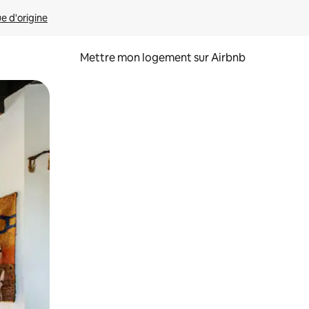
ue d'origine
Mettre mon logement sur Airbnb
sant glisser.