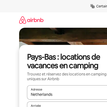
Aller
Certai
directement
au
contenu
Pays-Bas : locations de
vacances en camping
Trouvez et réservez des locations en camping
uniques sur Airbnb
Adresse
Lorsque les résultats s'affichent, utilisez les flèc
Arrivée