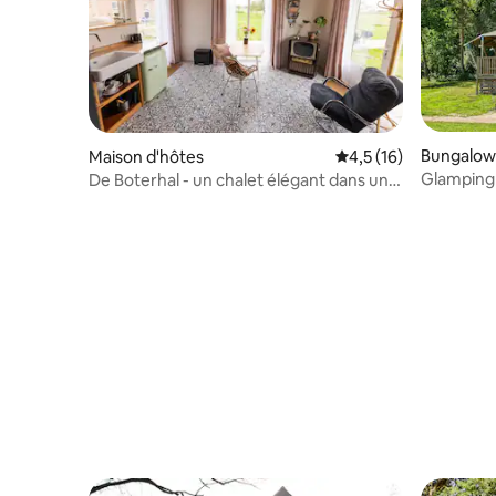
Bungalow
Maison d'hôtes
Évaluation moyenne s
4,5 (16)
Glamping 
De Boterhal - un chalet élégant dans une
ferme naturelle