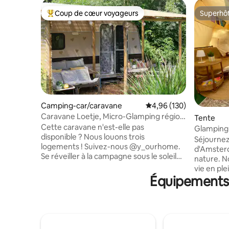
Coup de cœur voyageurs
Superhô
Coups de cœur voyageurs les plus appréciés
Superhô
Camping-car/caravane
Évaluation moyenne sur 
4,96 (130)
Caravane Loetje, Micro-Glamping région
Tente
des rivières.
Cette caravane n'est-elle pas
Glamping 
disponible ? Nous louons trois
d'Amste
Séjournez
logements ! Suivez-nous @y_ourhome.
d'Amsterd
Se réveiller à la campagne sous le soleil
nature. No
du matin ? Nous nous ferons un plaisir de
vie en ple
partager notre charmante propriété
Équipements 
luxe. Un li
avec vous. Sur notre propriété, vous
ressource
trouverez des animaux, un potager et
Il y a un 
des espaces confortables. La région est
réfrigérat
idéale pour les activités de loisirs le long
Vous part
des digues, des rivières et des plaines
logements