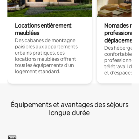
Locations entièrement
Nomades num
meublées
professionnel
déplacement
Des cabanes de montagne
paisibles aux appartements
Des hébergem
urbains pratiques, ces
confortables p
locations meublées offrent
professionnels
tous les équipements d'un
télétravail dis
logement standard.
et d'espaces de
Équipements et avantages des séjours
longue durée