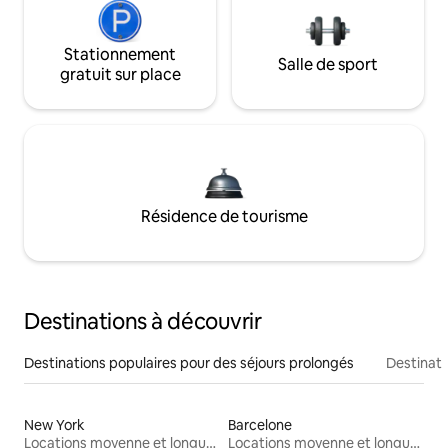
Stationnement
Salle de sport
gratuit sur place
Résidence de tourisme
Destinations à découvrir
Destinations populaires pour des séjours prolongés
Destinati
New York
Barcelone
Locations moyenne et longue durée
Locations moyenne et longue durée