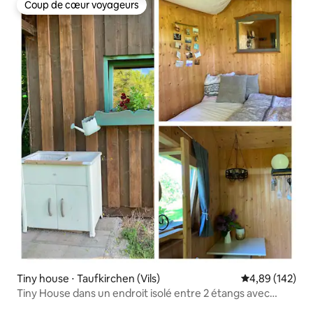
Coup de cœur voyageurs
Coup de cœur voyageurs
Tiny house ⋅ Taufkirchen (Vils)
Évaluation moy
4,89 (142)
Tiny House dans un endroit isolé entre 2 étangs avec
bateau