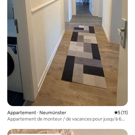
Appartement ⋅ Neumünster
Évaluatio
5 (11)
Appartement de monteur / de vacances pour jusqu'à 6
personnes