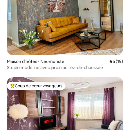
Maison d'hôtes ⋅ Neumünster
Évaluation
5 (19)
Studio moderne avec jardin au rez-de-chaussée
Coup de cœur voyageurs
Coups de cœur voyageurs les plus appréciés