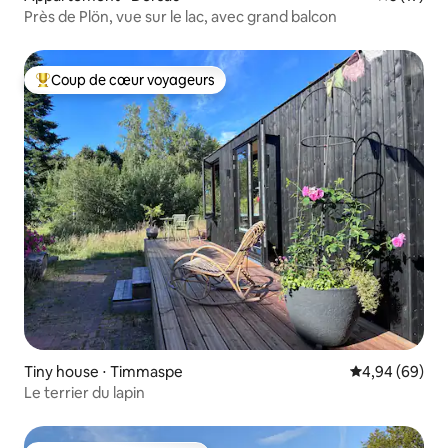
Près de Plön, vue sur le lac, avec grand balcon
Coup de cœur voyageurs
Coups de cœur voyageurs les plus appréciés
Tiny house ⋅ Timmaspe
Évaluation mo
4,94 (69)
Le terrier du lapin