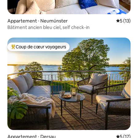
Appartement ⋅ Neumünster
Évaluation
5 (13)
Bâtiment ancien bleu ciel, self check-in
Coup de cœur voyageurs
Coups de cœur voyageurs les plus appréciés
Appartement ⋅ Dersau
Évaluation
5 (17)