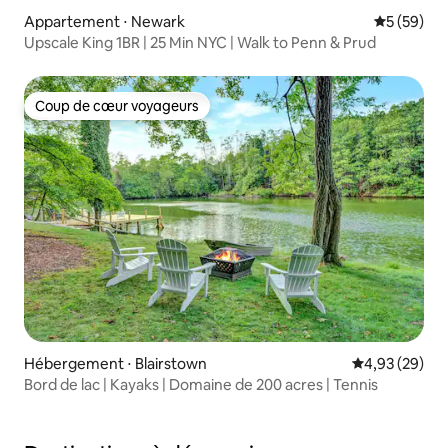
Appartement ⋅ Newark
Évaluation
5 (59)
Upscale King 1BR | 25 Min NYC | Walk to Penn & Prud
Coup de cœur voyageurs
Coup de cœur voyageurs
Hébergement ⋅ Blairstown
Évaluation mo
4,93 (29)
Bord de lac | Kayaks | Domaine de 200 acres | Tennis