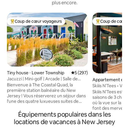
plus encore.
Coup de cœur voyageurs
Coup de cœur 
Coups de cœur voyageurs les plus appréciés
Coups de cœur vo
Tiny house ⋅ Lower Township
Évaluation moyenne sur la ba
5 (297)
Jacuzzi | Mini-golf | Arcade | Salle de
Appartement en r
sport — Quad côtier
Bienvenue à The Coastal Quad, la
⋅ Vernon Townshi
Skiiis N'Tees • Vue
première station balnéaire du New
Animaux accepté
Skiiis N'Tees est 
Jersey ! Vous réserverez un séjour dans
saisons de 3 chamb
l'une des quatre luxueuses suites de
où la vue sur la mon
chalets minuscules d'une chambre, de
font des merveille
sorte que chaque visite est une nouvelle
Équipements populaires dans les
quelques kilomètre
aventure ! Vous profiterez de votre
parfait pour les cou
locations de vacances à New Jersey
propre jacuzzi privé, d'un foyer, d'un
week-ends entre fi
barbecue, d'une cour clôturée et d'un