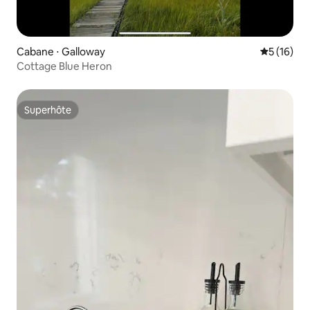
Cabane ⋅ Galloway
Évaluation
5 (16)
Cottage Blue Heron
Superhôte
Superhôte