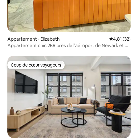
Appartement ⋅ Elizabeth
Évaluation mo
4,81 (32)
Appartement chic 2BR près de l'aéroport de Newark et de
NYC avec parking
Coup de cœur voyageurs
Coup de cœur voyageurs