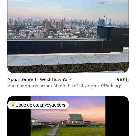
Appartement ⋅ West New York
Évaluatio
5 (9)
Vue panoramique sur Manhattan*Lit king size*Parking*
Coup de cœur voyageurs
Coups de cœur voyageurs les plus appréciés