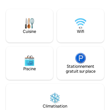
golf entre hommes
accès à un terrain de mini-golf sur le toit,
appartement en b
à une salle de jeux rétro, à une salle de
trouve à côté d'un
sport complète avec sauna, à un bureau,
9 trous et à seul
à une buanderie et plus encore. Situé à
pistes. Faites de 
quelques pas d'une plage de baie
des vins dans les v
tranquille et à quelques minutes en
cueillette des pom
Cuisine
Wifi
voiture de Cape May et Wildwood, c'est
tous les goûts. Un 
la station balnéaire la plus excitante de la
parapluie disponib
côte !
et restez pour l'a
Stationnement
Piscine
gratuit sur place
Climatisation