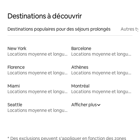
Destinations à découvrir
Destinations populaires pour des séjours prolongés
Autres t
New York
Barcelone
Locations moyenne et longue durée
Locations moyenne et longue durée
Florence
Athènes
Locations moyenne et longue durée
Locations moyenne et longue durée
Miami
Montréal
Locations moyenne et longue durée
Locations moyenne et longue durée
Seattle
Afficher plus
Locations moyenne et longue durée
* Des exclusions peuvent s'appliquer en fonction des zones