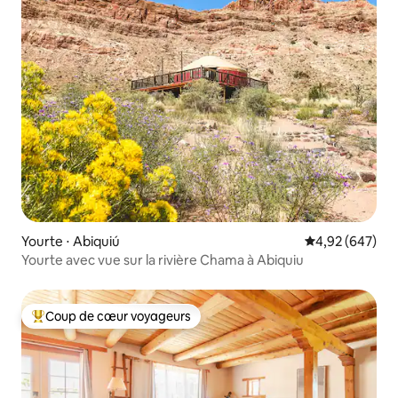
Yourte ⋅ Abiquiú
Évaluation moy
4,92 (647)
Yourte avec vue sur la rivière Chama à Abiquiu
Coup de cœur voyageurs
Coups de cœur voyageurs les plus appréciés