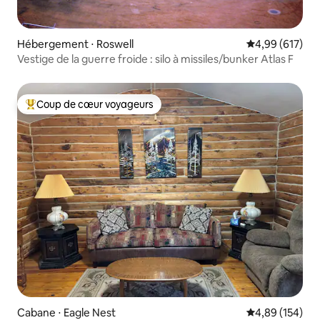
Hébergement ⋅ Roswell
Évaluation moy
4,99 (617)
Vestige de la guerre froide : silo à missiles/bunker Atlas F
Coup de cœur voyageurs
Coups de cœur voyageurs les plus appréciés
Cabane ⋅ Eagle Nest
Évaluation moy
4,89 (154)