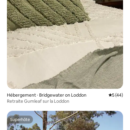
Hébergement ⋅ Bridgewater on Loddon
Évaluation
5 (44)
Retraite Gumleaf sur la Loddon
Superhôte
Superhôte