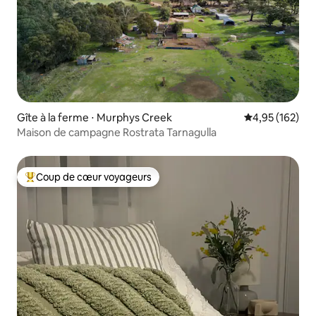
Gîte à la ferme ⋅ Murphys Creek
Évaluation moy
4,95 (162)
Maison de campagne Rostrata Tarnagulla
Coup de cœur voyageurs
Coups de cœur voyageurs les plus appréciés