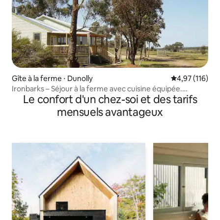
Gîte à la ferme ⋅ Dunolly
Évaluation moy
4,97 (116)
Ironbarks – Séjour à la ferme avec cuisine équipée.
Le confort d'un chez-soi et des tarifs
Animaux bienvenus.
mensuels avantageux