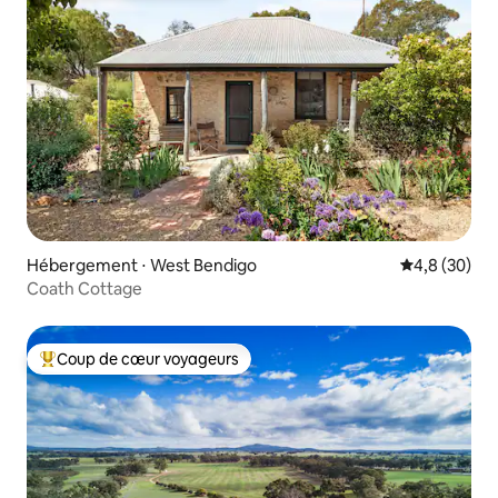
Hébergement ⋅ West Bendigo
Évaluation m
4,8 (30)
Coath Cottage
Coup de cœur voyageurs
Coups de cœur voyageurs les plus appréciés