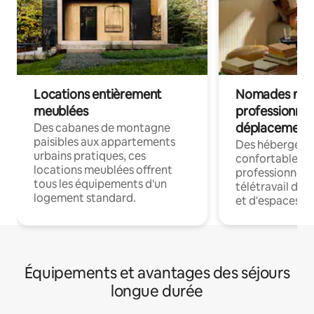
Locations entièrement
Nomades num
meublées
professionnel
déplacement
Des cabanes de montagne
paisibles aux appartements
Des hébergem
urbains pratiques, ces
confortables p
locations meublées offrent
professionnels
tous les équipements d'un
télétravail dis
logement standard.
et d'espaces de
Équipements et avantages des séjours
longue durée