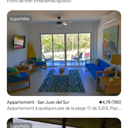
Front de mer à Hacienda Iguana !
Superhôte
Superhôte
Appartement ⋅ San Juan del Sur
Évaluation moy
4,79 (190)
Appartement à quelques pas de la plage ♡ de SJDS, Plaza
La Talanguera
Superhôte