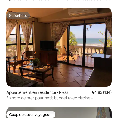
Superhôte
Superhôte
Appartement en résidence ⋅ Rivas
Évaluation moy
4,83 (134)
En bord de mer pour petit budget avec piscine –
Tola Iguana
Coup de cœur voyageurs
Coup de cœur voyageurs