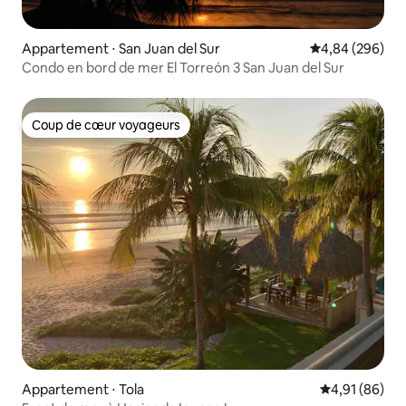
Appartement ⋅ San Juan del Sur
Évaluation moy
4,84 (296)
Condo en bord de mer El Torreón 3 San Juan del Sur
Coup de cœur voyageurs
Coup de cœur voyageurs
Appartement ⋅ Tola
Évaluation mo
4,91 (86)