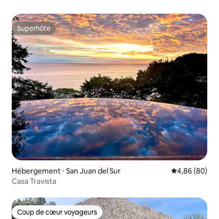
Superhôte
Superhôte
Hébergement ⋅ San Juan del Sur
Évaluation mo
4,86 (80)
Casa Travista
Coup de cœur voyageurs
Coup de cœur voyageurs