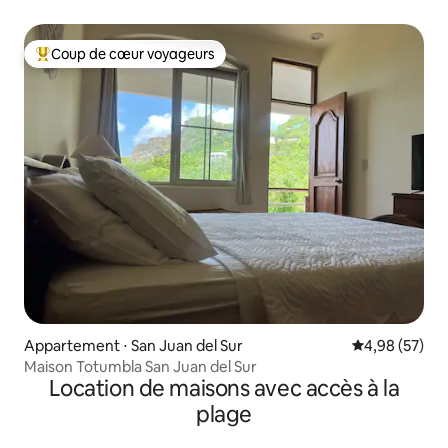
Coup de cœur voyageurs
Coups de cœur voyageurs les plus appréciés
Appartement ⋅ San Juan del Sur
Évaluation mo
4,98 (57)
Maison Totumbla San Juan del Sur
Location de maisons avec accès à la
plage