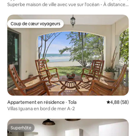
Superbe maison de ville avec vue sur l'océan - À distance
de marche de la plage
Coup de cœur voyageurs
Coup de cœur voyageurs
Appartement en résidence ⋅ Tola
Évaluation mo
4,88 (58)
Villas Iguana en bord de mer A-2
Superhôte
Superhôte