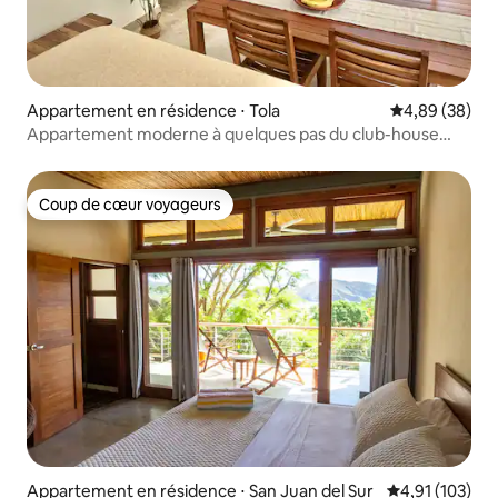
Appartement en résidence ⋅ Tola
Évaluation mo
4,89 (38)
Appartement moderne à quelques pas du club-house
d'Iguana
Coup de cœur voyageurs
Coup de cœur voyageurs
Appartement en résidence ⋅ San Juan del Sur
Évaluation moy
4,91 (103)