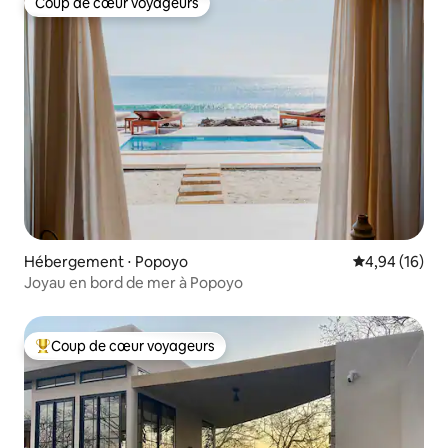
Coup de cœur voyageurs
Coup de cœur voyageurs
Hébergement ⋅ Popoyo
Évaluation mo
4,94 (16)
Joyau en bord de mer à Popoyo
Coup de cœur voyageurs
Coups de cœur voyageurs les plus appréciés