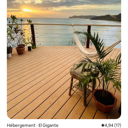
Hébergement ⋅ El Gigante
Évaluation mo
4,94 (17)