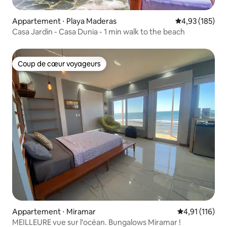
Appartement ⋅ Playa Maderas
Évaluation moy
4,93 (185)
Casa Jardin - Casa Dunia - 1 min walk to the beach
Coup de cœur voyageurs
Coup de cœur voyageurs
Appartement ⋅ Miramar
Évaluation moy
4,91 (116)
MEILLEURE vue sur l'océan. Bungalows Miramar !