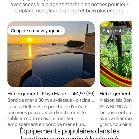
avec accès à la plage sont très bien notées pour leur
emplacement, leur propreté et bien plus encore.
Coup de cœur voyageurs
Superhôte
Coup de cœur voyageurs
Superhôte
Hébergement ⋅ Playa Mader
Évaluation moyenne sur la base
4,97 (39)
Hébergement ⋅ Pu
as
Maria
Bord de mer à 30 m au-dessus - piscine à
Maison Isla Bonita (
débordement - vue à 180°
La Villa Delfin est si proche de l'océan
ISLA BONITA. C'es
que vous pouvez voir directement le
lac privé entourée 
sable en contrebas. Le meilleur
avec 2 chambres, 2
emplacement en bord de mer et un
grand couloir ave
Équipements populaires dans les
espace piscine très privé à Maderas,
salle à manger. Pe
avec une vue à 180 degrés sur la baie
dans cette maison