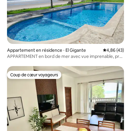
Appartement en résidence ⋅ El Gigante
Évaluation mo
4,86 (43)
APPARTEMENT en bord de mer avec vue imprenable, près
de la piscine et du palapa
Coup de cœur voyageurs
Coup de cœur voyageurs