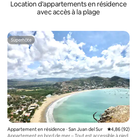
Location d'appartements en résidence
avec accès à la plage
Superhôte
Superhôte
Appartement en résidence ⋅ San Juan del Sur
Évaluation mo
4,86 (92)
Appartement en bord de mer – Tout est accessible à pied