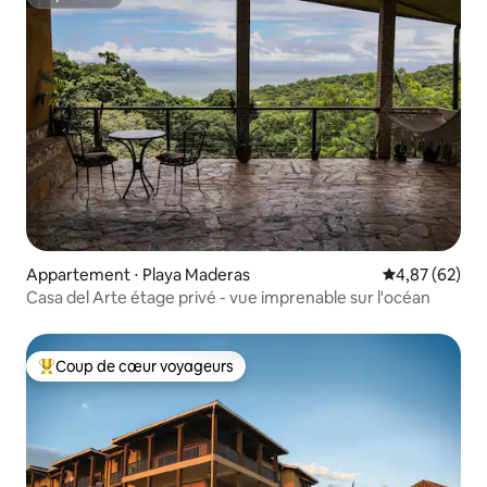
Superhôte
Appartement ⋅ Playa Maderas
Évaluation mo
4,87 (62)
Casa del Arte étage privé - vue imprenable sur l'océan
Coup de cœur voyageurs
Coups de cœur voyageurs les plus appréciés