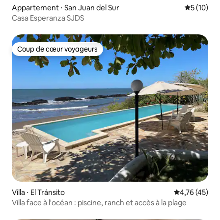
Appartement ⋅ San Juan del Sur
Évaluation
5 (10)
Casa Esperanza SJDS
Coup de cœur voyageurs
Coup de cœur voyageurs
Villa ⋅ El Tránsito
Évaluation mo
4,76 (45)
Villa face à l'océan : piscine, ranch et accès à la plage