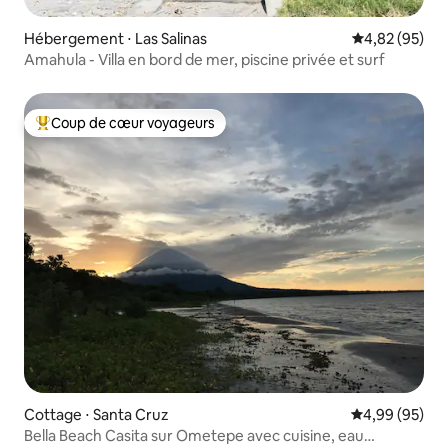
Hébergement ⋅ Las Salinas
Évaluation mo
4,82 (95)
Amahula - Villa en bord de mer, piscine privée et surf
Coup de cœur voyageurs
Coups de cœur voyageurs les plus appréciés
Cottage ⋅ Santa Cruz
Évaluation mo
4,99 (95)
Bella Beach Casita sur Ometepe avec cuisine, eau