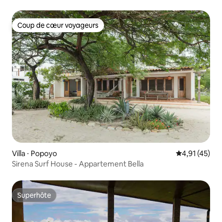
chaude !
Coup de cœur voyageurs
Coup de cœur voyageurs
Villa ⋅ Popoyo
Évaluation mo
4,91 (45)
Sirena Surf House - Appartement Bella
Superhôte
Superhôte