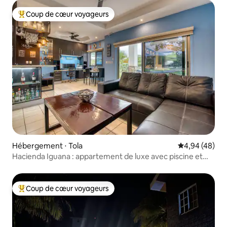
Coup de cœur voyageurs
Coups de cœur voyageurs les plus appréciés
Hébergement ⋅ Tola
Évaluation mo
4,94 (48)
Hacienda Iguana : appartement de luxe avec piscine et
golf
Coup de cœur voyageurs
Coups de cœur voyageurs les plus appréciés