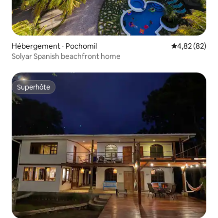
Hébergement ⋅ Pochomil
Évaluation mo
4,82 (82)
Solyar Spanish beachfront home
Superhôte
Superhôte