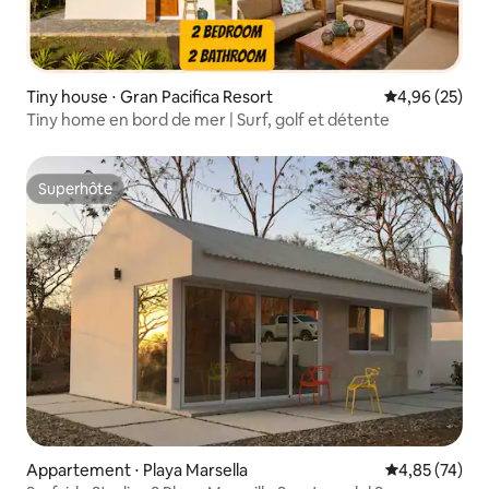
Tiny house ⋅ Gran Pacifica Resort
Évaluation mo
4,96 (25)
Tiny home en bord de mer | Surf, golf et détente
Superhôte
Superhôte
Appartement ⋅ Playa Marsella
Évaluation mo
4,85 (74)