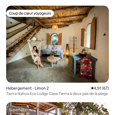
Coup de cœur voyageurs
Coup de cœur voyageurs
Hébergement ⋅ Limon 2
Évaluation mo
4,91 (67)
Tierra Nahua Eco Lodge Casa Tierra à deux pas de la plage
Superhôte
Superhôte