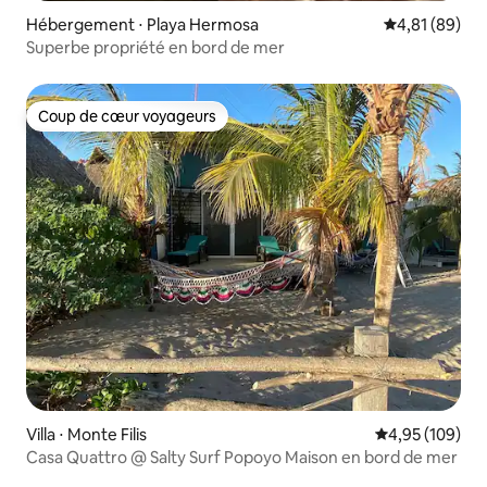
Hébergement ⋅ Playa Hermosa
Évaluation mo
4,81 (89)
Superbe propriété en bord de mer
Coup de cœur voyageurs
Coup de cœur voyageurs
Villa ⋅ Monte Filis
Évaluation moy
4,95 (109)
Casa Quattro @ Salty Surf Popoyo Maison en bord de mer