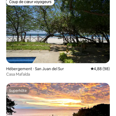
Coup de cœur voyageurs
Coup de cœur voyageurs
Hébergement ⋅ San Juan del Sur
Évaluation mo
4,88 (98)
Casa Mafalda
Superhôte
Superhôte