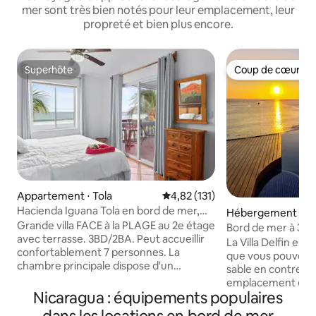
mer sont très bien notés pour leur emplacement, leur
propreté et bien plus encore.
Superhôte
Coup de cœur vo
Superhôte
Coup de cœur vo
Appartement ⋅ Tola
Évaluation moyenne sur la base 
4,82 (131)
Hacienda Iguana Tola en bord de mer,
Hébergement ⋅ Pl
3 chambres
Grande villa FACE à la PLAGE au 2e étage
as
Bord de mer à 30 m
avec terrasse. 3BD/2BA. Peut accueillir
débordement - vue
La Villa Delfin est
confortablement 7 personnes. La
que vous pouvez v
chambre principale dispose d'un
sable en contrebas
nouveau lit King Size avec une salle de
emplacement en b
bain privée. La deuxième chambre
Nicaragua : équipements populaires
espace piscine trè
dispose de deux lits jumeaux et la
avec une vue à 180