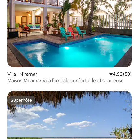
Villa ⋅ Miramar
Évaluation mo
4,92 (50)
Maison Miramar Villa familiale confortable et spacieuse
Superhôte
Superhôte