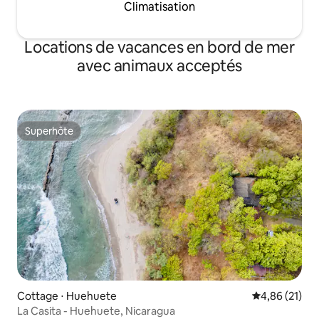
Climatisation
Locations de vacances en bord de mer
avec animaux acceptés
Superhôte
Superhôte
Cottage ⋅ Huehuete
Évaluation mo
4,86 (21)
La Casita - Huehuete, Nicaragua