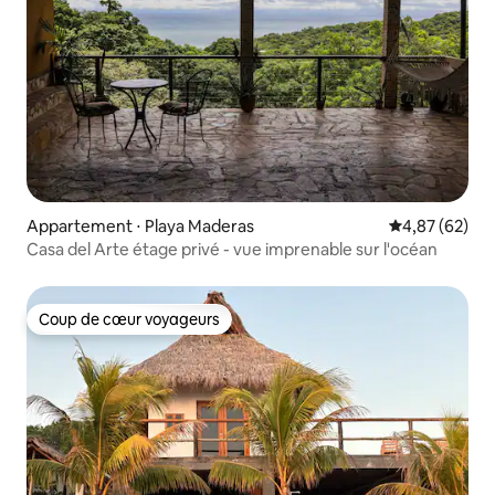
Appartement ⋅ Playa Maderas
Évaluation mo
4,87 (62)
Casa del Arte étage privé - vue imprenable sur l'océan
Coup de cœur voyageurs
Coup de cœur voyageurs