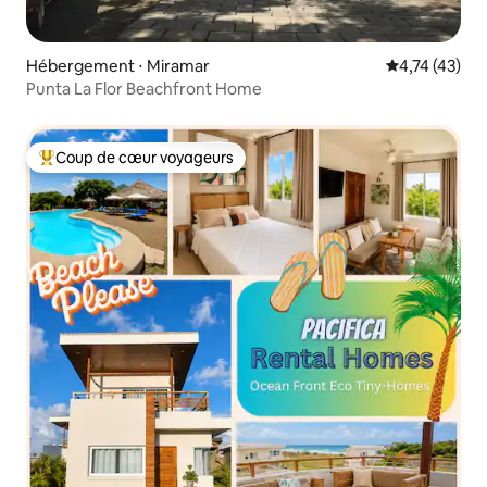
Hébergement ⋅ Miramar
Évaluation mo
4,74 (43)
Punta La Flor Beachfront Home
Coup de cœur voyageurs
Coups de cœur voyageurs les plus appréciés