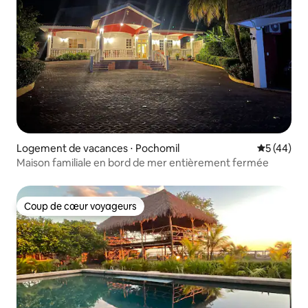
Logement de vacances ⋅ Pochomil
Évaluation
5 (44)
Maison familiale en bord de mer entièrement fermée
Coup de cœur voyageurs
Coup de cœur voyageurs