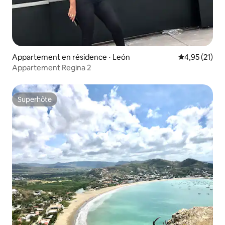
Appartement en résidence ⋅ León
Évaluation mo
4,95 (21)
Appartement Regina 2
Superhôte
Superhôte