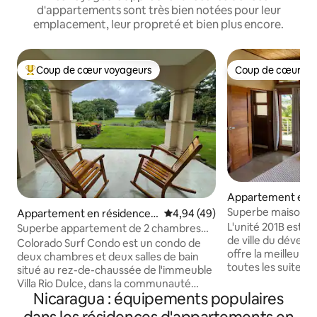
d'appartements sont très bien notées pour leur
emplacement, leur propreté et bien plus encore.
Coup de cœur voyageurs
Coup de cœur vo
Coups de cœur voyageurs les plus appréciés
Coup de cœur vo
Appartement en r
San Juan del Sur
Superbe maison de 
Appartement en résidence ⋅
Évaluation moyenne sur la base
4,94 (49)
l'océan - À distan
Tola
L'unité 201B est l
Superbe appartement de 2 chambres
plage
de ville du dével
face à l'océan avec vue panoramique
Colorado Surf Condo est un condo de
offre la meilleure 
deux chambres et deux salles de bain
toutes les suites. 
situé au rez-de-chaussée de l'immeuble
chambre principale
Villa Rio Dulce, dans la communauté
une vue imprenable 
Nicaragua : équipements populaires
fermée de l'Hacienda Iguana. Notre
jardin et la baie de
communauté dispose d'une plage