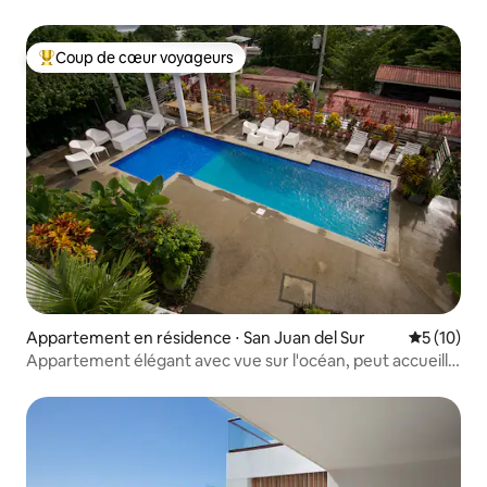
d'Iguana
Coup de cœur voyageurs
Coups de cœur voyageurs les plus appréciés
Appartement en résidence ⋅ San Juan del Sur
Évaluation
5 (10)
Appartement élégant avec vue sur l'océan, peut accueillir
6 personnes, appartement 2B