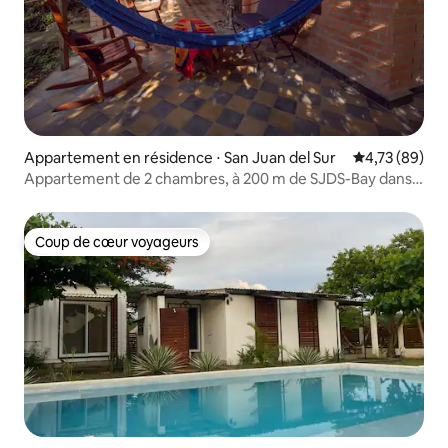
Appartement en résidence ⋅ San Juan del Sur
Évaluation mo
4,73 (89)
Appartement de 2 chambres, à 200 m de SJDS-Bay dans
un jardin luxuriant
Coup de cœur voyageurs
Coup de cœur voyageurs