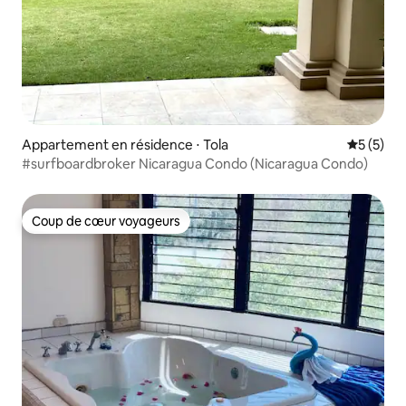
Appartement en résidence ⋅ Tola
Évaluatio
5 (5)
#surfboardbroker Nicaragua Condo (Nicaragua Condo)
Coup de cœur voyageurs
Coup de cœur voyageurs