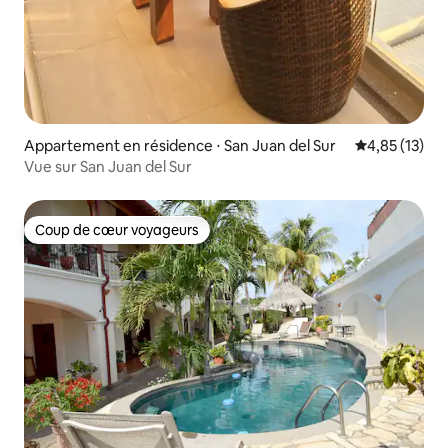
Appartement en résidence ⋅ San Juan del Sur
Évaluation mo
4,85 (13)
Vue sur San Juan del Sur
Coup de cœur voyageurs
Coup de cœur voyageurs