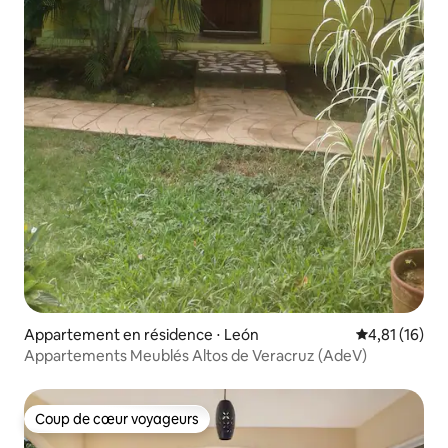
Appartement en résidence ⋅ León
Évaluation mo
4,81 (16)
Appartements Meublés Altos de Veracruz (AdeV)
Coup de cœur voyageurs
Coup de cœur voyageurs