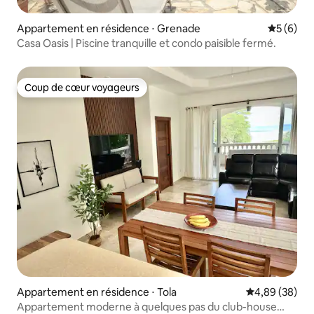
Appartement en résidence ⋅ Grenade
Évaluatio
5 (6)
Casa Oasis | Piscine tranquille et condo paisible fermé.
Coup de cœur voyageurs
Coup de cœur voyageurs
Appartement en résidence ⋅ Tola
Évaluation mo
4,89 (38)
Appartement moderne à quelques pas du club-house