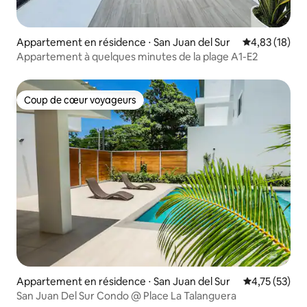
Appartement en résidence ⋅ San Juan del Sur
Évaluation mo
4,83 (18)
Appartement à quelques minutes de la plage A1-E2
Coup de cœur voyageurs
Coup de cœur voyageurs
Appartement en résidence ⋅ San Juan del Sur
Évaluation mo
4,75 (53)
San Juan Del Sur Condo @ Place La Talanguera