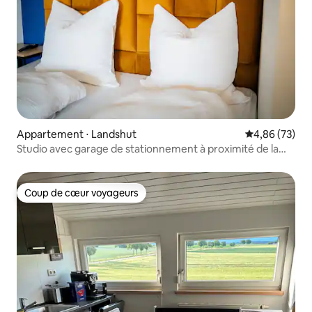
Appartement ⋅ Landshut
Évaluation mo
4,86 (73)
Studio avec garage de stationnement à proximité de la
vieille ville
Coup de cœur voyageurs
Coup de cœur voyageurs