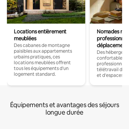
Locations entièrement
Nomades num
meublées
professionnel
déplacement
Des cabanes de montagne
paisibles aux appartements
Des hébergem
urbains pratiques, ces
confortables p
locations meublées offrent
professionnels
tous les équipements d'un
télétravail dis
logement standard.
et d'espaces de
Équipements et avantages des séjours
longue durée