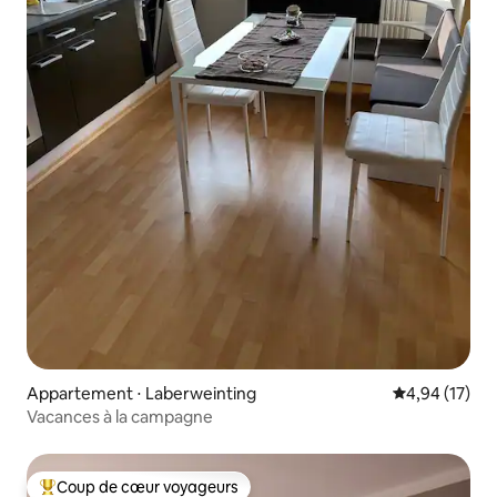
Appartement ⋅ Laberweinting
Évaluation mo
4,94 (17)
Vacances à la campagne
Coup de cœur voyageurs
Coups de cœur voyageurs les plus appréciés