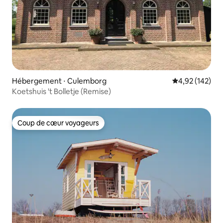
Hébergement ⋅ Culemborg
Évaluation moy
4,92 (142)
Koetshuis 't Bolletje (Remise)
Coup de cœur voyageurs
Coup de cœur voyageurs