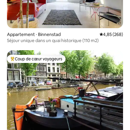
Appartement ⋅ Binnenstad
Évaluation moy
4,85 (268)
Séjour unique dans un quai historique (110 m2)
Coup de cœur voyageurs
Coups de cœur voyageurs les plus appréciés