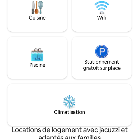
sont disponibles - Longs séjours (plus de
randonnée, de cou
20 jours) possibles après consultation
navigation de plai
travers le vaste r
Cuisine
Wifi
nature. Parfait po
famille !
Stationnement
Piscine
gratuit sur place
Climatisation
Locations de logement avec jacuzzi et
adaptés aux familles