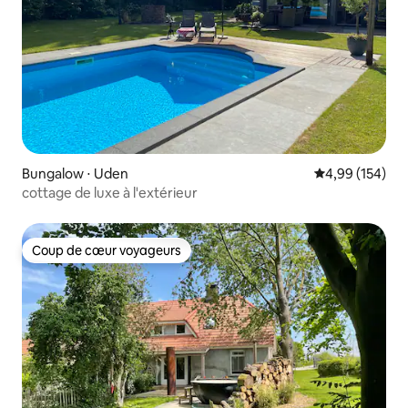
Bungalow ⋅ Uden
Évaluation moy
4,99 (154)
cottage de luxe à l'extérieur
Coup de cœur voyageurs
Coup de cœur voyageurs