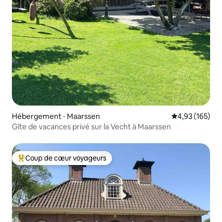
Hébergement ⋅ Maarssen
Évaluation moy
4,93 (165)
Gîte de vacances privé sur la Vecht à Maarssen
Coup de cœur voyageurs
Coups de cœur voyageurs les plus appréciés