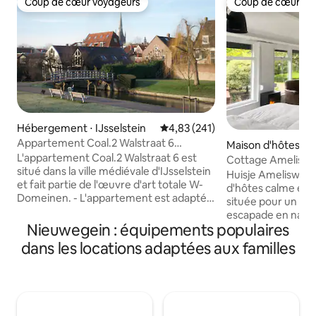
Coup de cœur voyageurs
Coup de cœur vo
Coup de cœur voyageurs
Coup de cœur vo
Hébergement ⋅ IJsselstein
Évaluation moyenne sur la base 
4,83 (241)
Appartement Coal.2 Walstraat 6
Maison d'hôtes ⋅ 
IJsselstein
L'appartement Coal.2 Walstraat 6 est
Cottage Amelisw
situé dans la ville médiévale d'IJsselstein
Huisje Amelisweer
et fait partie de l'œuvre d'art totale W-
d'hôtes calme et 
Domeinen. - L'appartement est adapté
située pour un voy
pour 2 adultes avec un enfant âgé de 10
escapade en nature
à 18 ans - Ne convient pas à 3 adultes - Il
Nieuwegein : équipements populaires
moins de 4 km, le
est interdit de recevoir des visiteurs sans
centre-ville d'Utr
dans les locations adaptées aux familles
concertation préalable - Café et thé
accessible. La gar
disponibles - Linge de maison gratuit
également idéalem
(linge propre chaque semaine pour les
1,6 km. Niché entr
séjours longue durée) - Pas de télévision,
d'Amelisweerd et 
mais une radio et une connexion Wi-Fi
offre d'excellentes