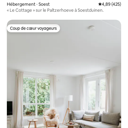
Hébergement ⋅ Soest
Évaluation moy
4,89 (425)
« Le Cottage » sur le Paltzerhoeve à Soestduinen.
Coup de cœur voyageurs
Coup de cœur voyageurs