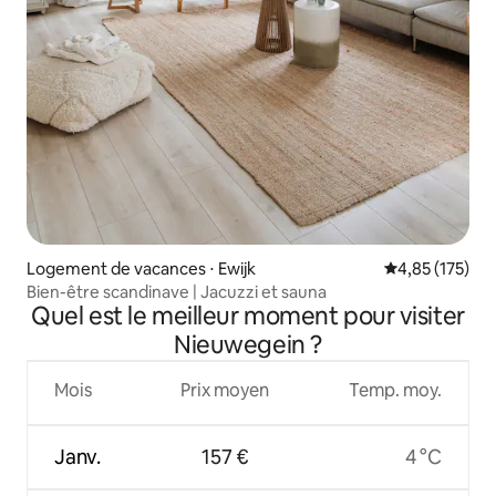
Logement de vacances ⋅ Ewijk
Évaluation moy
4,85 (175)
Bien-être scandinave | Jacuzzi et sauna
Quel est le meilleur moment pour visiter
Nieuwegein ?
Mois
Prix moyen
Temp. moy.
Janv.
157 €
4 °C