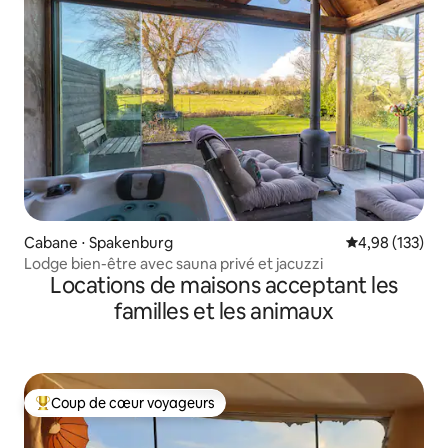
Cabane ⋅ Spakenburg
Évaluation moy
4,98 (133)
Lodge bien-être avec sauna privé et jacuzzi
Locations de maisons acceptant les
familles et les animaux
Coup de cœur voyageurs
Coups de cœur voyageurs les plus appréciés