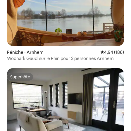
Péniche ⋅ Arnhem
Évaluation moy
4,94 (186)
Woonark Gaudi sur le Rhin pour 2 personnes Arnhem
Superhôte
Superhôte