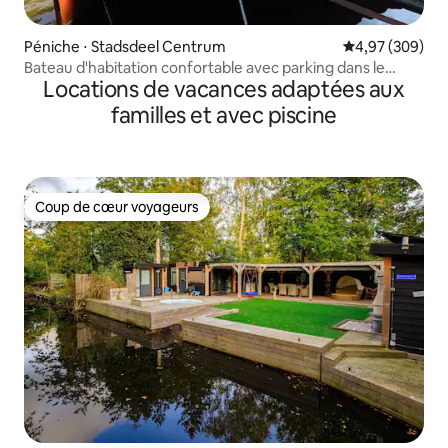
Péniche ⋅ Stadsdeel Centrum
Évaluation moy
4,97 (309)
Bateau d'habitation confortable avec parking dans le
Locations de vacances adaptées aux
centre d'Amsterdam
familles et avec piscine
Coup de cœur voyageurs
Coup de cœur voyageurs