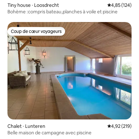
Tiny house ⋅ Loosdrecht
Évaluation moy
4,85 (124)
Bohème :compris bateau,planches à voile et piscine
Coup de cœur voyageurs
Coup de cœur voyageurs
Chalet ⋅ Lunteren
Évaluation moy
4,92 (219)
Belle maison de campagne avec piscine