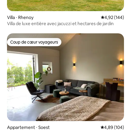
Villa ⋅ Rhenoy
Évaluation moy
4,92 (144)
Villa de luxe entière avec jacuzzi et hectares de jardin
Coup de cœur voyageurs
Coup de cœur voyageurs
Appartement ⋅ Soest
Évaluation moy
4,89 (104)