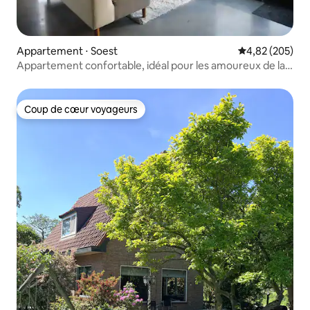
Appartement ⋅ Soest
Évaluation moy
4,82 (205)
Appartement confortable, idéal pour les amoureux de la
nature
Coup de cœur voyageurs
Coup de cœur voyageurs