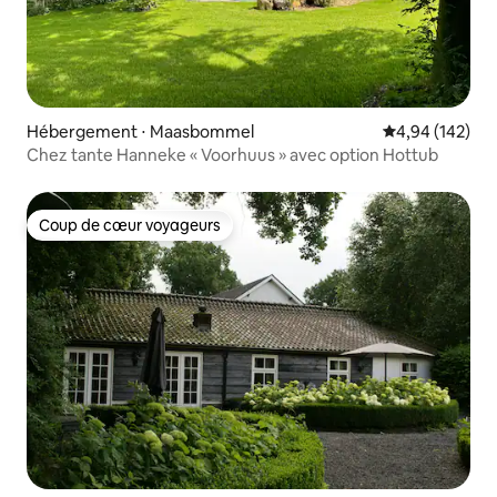
Hébergement ⋅ Maasbommel
Évaluation moy
4,94 (142)
Chez tante Hanneke « Voorhuus » avec option Hottub
Coup de cœur voyageurs
Coup de cœur voyageurs