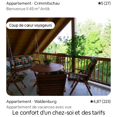
Appartement ⋅ Crimmitschau
Évaluation
5 (27)
Bienvenue II 45 m² Antik
Coup de cœur voyageurs
Coup de cœur voyageurs
Appartement ⋅ Waldenburg
Évaluation moy
4,87 (223)
Appartement de vacances avec vue
Le confort d'un chez-soi et des tarifs