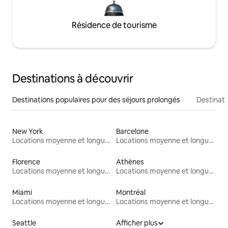
Résidence de tourisme
Destinations à découvrir
Destinations populaires pour des séjours prolongés
Destinati
New York
Barcelone
Locations moyenne et longue durée
Locations moyenne et longue durée
Florence
Athènes
Locations moyenne et longue durée
Locations moyenne et longue durée
Miami
Montréal
Locations moyenne et longue durée
Locations moyenne et longue durée
Seattle
Afficher plus