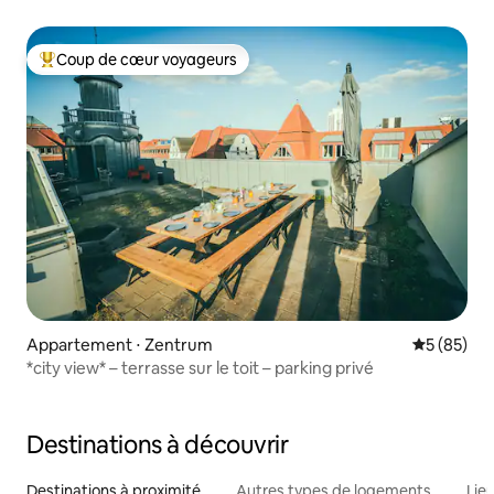
Coup de cœur voyageurs
Coups de cœur voyageurs les plus appréciés
Appartement ⋅ Zentrum
Évaluation
5 (85)
*city view* – terrasse sur le toit – parking privé
Destinations à découvrir
Destinations à proximité
Autres types de logements
Lie