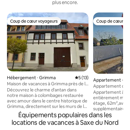
plus encore.
Coup de cœur voyageurs
Coup de cœur vo
Coup de cœur voyageurs
Coup de cœur vo
Hébergement ⋅ Grimma
Évaluation moyenne sur la b
5 (13)
Appartement ⋅ W
Maison de vacances à Grimma près de la
Appartement de d
piste cyclable de Mulderadweg
Découvrez le charme d'antan dans
avec balcon
Appartement à de
notre maison à colombages restaurée
entièrement meub
avec amour dans le centre historique de
étage, 62m²,avec 
Grimma, directement sur les murs de la
supplémentaire av
ville avec balcon à arcades. Idéalement
Équipements populaires dans les
parasol + barbecue
situé sur la piste cyclable de la rivière
est équipée d'un r
locations de vacances à Saxe du Nord
Mulde, à proximité du paysage des
congélateur, micro
nouveaux lacs de Leipzig, Leipzig-Ville