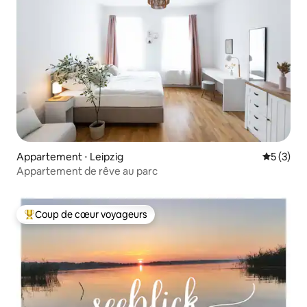
Appartement ⋅ Leipzig
Évaluatio
5 (3)
Appartement de rêve au parc
Coup de cœur voyageurs
Coups de cœur voyageurs les plus appréciés