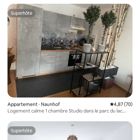
Superhôte
Superhôte
Appartement ⋅ Naunhof
Évaluation mo
4,87 (70)
Logement calme 1 chambre Studio dans le parc du lac
Naunhof
Superhôte
Superhôte