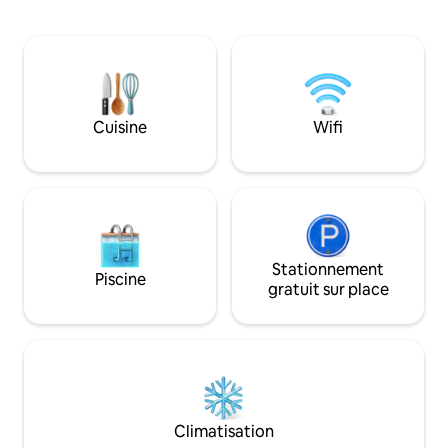
cafetière, grille-p
35 km, Karls Erdbeerhof (Döbeln A14)
et quelques épices
35 km, la capitale du Land Dresde 83 km,
baignoire+douche
le château de Colditz 18 km, l'entrée A14
laver(gratuit à par
6 km. Avec abri à vélos, stations de
gratuit),chauffage a
recharge pour vélos électriques et place
y a la TÉLÉVISION
de parking privée - parfait pour les
LECTEUR DVD et c
Cuisine
Wifi
cyclistes, les amoureux de la nature et
lit. Chambre avec 
les explorateurs !
.Location de vélo
Stationnement
Piscine
gratuit sur place
Climatisation