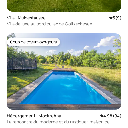
Villa ⋅ Muldestausee
Évaluatio
5 (9)
Villa de luxe au bord du lac de Goitzschesee
Coup de cœur voyageurs
Coup de cœur voyageurs
Hébergement ⋅ Mockrehna
Évaluation mo
4,98 (94)
La rencontre du moderne et du rustique : maison de
vacances avec grande piscine