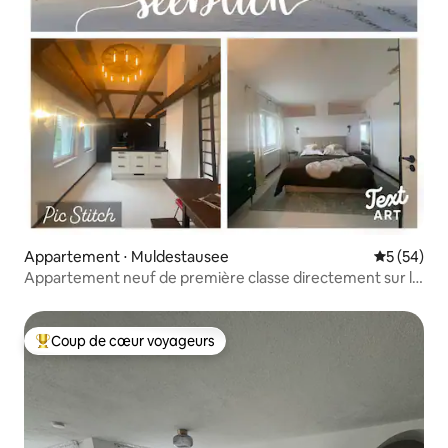
Appartement ⋅ Muldestausee
Évaluation
5 (54)
Appartement neuf de première classe directement sur le
lac de la Mulde
Coup de cœur voyageurs
Coups de cœur voyageurs les plus appréciés