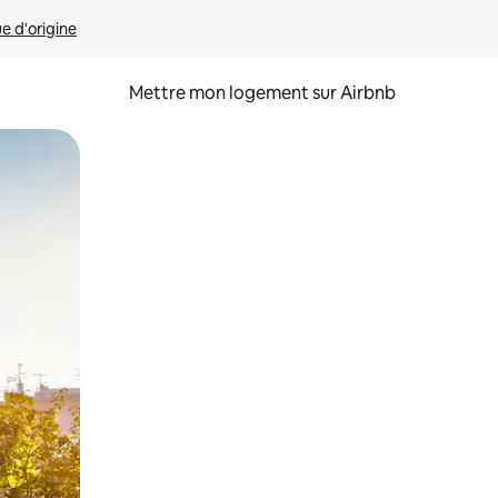
ue d'origine
Mettre mon logement sur Airbnb
sant glisser.