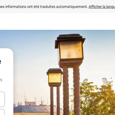
nes informations ont été traduites automatiquement. 
Afficher la lang
e
es
hes vers le haut et vers le bas pour les parcourir ou en appuyant et en fai