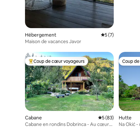
Hébergement
Évaluation moyenn
5 (7)
Maison de vacances Javor
Coup de cœur voyageurs
Coup de
Coups de cœur voyageurs les plus appréciés
Coup de
Cabane
Évaluation moyenne 
5 (83)
Hutte
Cabane en rondins Dobrinca - Au cœur
Na Okić - 
de la nature slovène