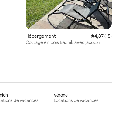
Hébergement
Évaluation moyenne su
4,87 (15)
Cottage en bois Baznik avec jacuzzi
nich
Vérone
ations de vacances
Locations de vacances