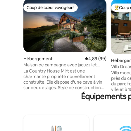
Coup de cœur voyageurs
Coup 
Coup de cœur voyageurs
Coups de
Hébergement
Évaluation moyenne sur
4,89 (99)
Héberge
Maison de campagne avec jacuzzi et
Villa Dre
sauna
La Country House Mirt est une
bazenom
Villa mod
charmante propriété nouvellement
près du c
construite. Elle dispose d'une cave à vin
du parc fo
sur deux étages. Style de construction
ville et à
classique, typique de la culture viticole,
Équipements po
centrale d
avec de beaux détails en bois. La maison
équipée 
de campagne dispose également d'une
wifi, deu
terrasse et d'un balcon avec une belle
cuisine, 
vue sur le vignoble sur les collines du
la salle à
charmant petit village appelé Blanca. La
avec barb
maison de campagne est construite sur
chauffage