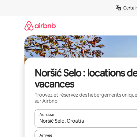
Aller
Certai
directement
au
contenu
Noršić Selo : locations d
vacances
Trouvez et réservez des hébergements uniqu
sur Airbnb
Adresse
Lorsque les résultats s'affichent, utilisez les flèc
Arrivée