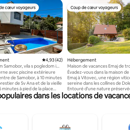
de cœur voyageurs
Coup de cœur voyageurs
 cœur voyageurs les plus appréciés
Coup de cœur voyageurs
 la base de 99 commentaires : 4,89 sur 5
ment
Évaluation moyenne sur la base de 42 comme
4,93 (42)
Hébergement
am Samobor, vila s pogledom i
Maison de vacances Emaj de tro
chambres avec sauna
erne avec piscine extérieure
Évadez-vous dans la maison de
entre de Samobor, à 10 minutes
Emaj à Vitovec, une région vitic
restier de Sv Ana et de la vieille
sereine dans les collines de Dol
 15 minutes à pied de la place
Entouré d'une nature préservé
pulaires dans les locations de vacance
u roi Tomislav. La maison est
air frais, il est parfait pour des
de manière moderne avec le
paisibles en famille ou entre am
x téléviseurs, une grande
maison spacieuse et entièrem
une table pour 6 personnes dans
équipée dispose d'un sauna, d'u
 manger et une table extérieure
de bain privée, d'une cuisine, d
ecue. Elle dispose d'un
chambres, d'une grande terras
 avec cheminée et d'une
couverte et d'un espace extéri