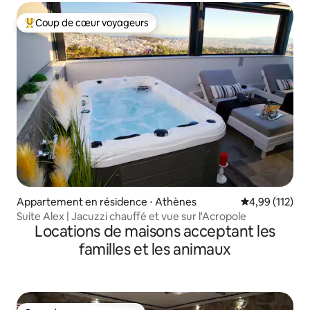
Coup de cœur voyageurs
Coups de cœur voyageurs les plus appréciés
Appartement en résidence ⋅ Athènes
Évaluation moy
4,99 (112)
Suite Alex | Jacuzzi chauffé et vue sur l'Acropole
Locations de maisons acceptant les
familles et les animaux