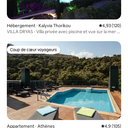
Hébergement ⋅ Kalyvia Thorikou
Évaluation moy
4,93 (120)
VILLA DRYAS - Villa privée avec piscine et vue sur la mer -
Lagonissi
Coup de cœur voyageurs
Coup de cœur voyageurs
Appartement ⋅ Athènes
Évaluation mo
4,9 (105)