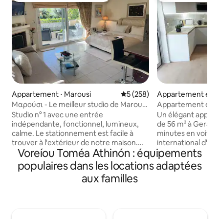
Appartement ⋅ Marousi
Évaluation moyenne sur la ba
5 (258)
Appartement en r
⋅ Gerakas
Μαρούσι - Le meilleur studio de Marousi,
Appartement embl
à 20 minutes de l'aéroport
À 15 min de l'aéro
Studio n° 1 avec une entrée
Un élégant appar
indépendante, fonctionnel, lumineux,
de 56 m² à Geraka
calme. Le stationnement est facile à
minutes en voiture
trouver à l'extérieur de notre maison.
international d'At
Voreíou Toméa Athinón : équipements
Près de nous se trouvent : l'hôpital
Baigné de lumière n
Sismanogleio à 300 m., centre sportif
d'un salon ouvert, 
populaires dans les locations adaptées
DAIS (850 m), terrain de padel à
d'une cuisine ent
aux familles
Maroussi, Metropolitan College,
des appareils hau
Helexpo, stade OAKA, centre
chambre conforta
commercial, Golden Hall, cliniques de FIV
haut de gamme. Pr
(Iaso, Ygeia, Mitera, Serum), hôpital
connexion Wi-Fi ha
Iatriko, supermarché KAT, gare de
climatisation, de l