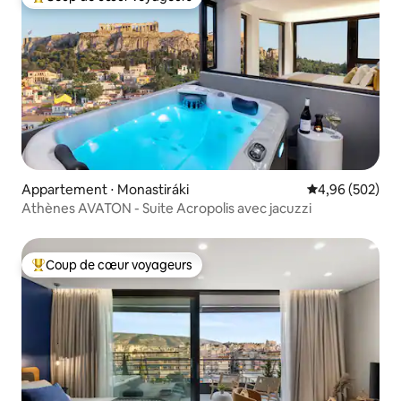
Coups de cœur voyageurs les plus appréciés
Appartement ⋅ Monastiráki
Évaluation moy
4,96 (502)
Athènes AVATON - Suite Acropolis avec jacuzzi
Coup de cœur voyageurs
Coups de cœur voyageurs les plus appréciés