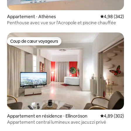
Appartement ⋅ Athènes
Évaluation moy
4,98 (342)
Penthouse avec vue sur l'Acropole et piscine chauffée
Coup de cœur voyageurs
Coup de cœur voyageurs
Appartement en résidence ⋅ Ellinoróson
Évaluation moy
4,89 (302)
Appartement central lumineux avec jacuzzi privé