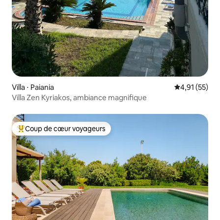
Villa ⋅ Paiania
Évaluation mo
4,91 (55)
Villa Zen Kyriakos, ambiance magnifique
Coup de cœur voyageurs
Coups de cœur voyageurs les plus appréciés