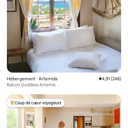
Hébergement ⋅ Artemida
Évaluation moy
4,91 (248)
Balcon Goddess Artemis
Coup de cœur voyageurs
Coups de cœur voyageurs les plus appréciés