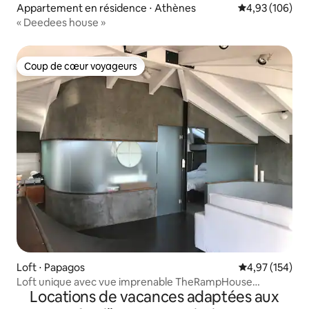
Appartement en résidence ⋅ Athènes
Évaluation moy
4,93 (106)
« Deedees house »
Coup de cœur voyageurs
Coup de cœur voyageurs
Loft ⋅ Papagos
Évaluation moy
4,97 (154)
Loft unique avec vue imprenable TheRampHouse
Locations de vacances adaptées aux
Athènes