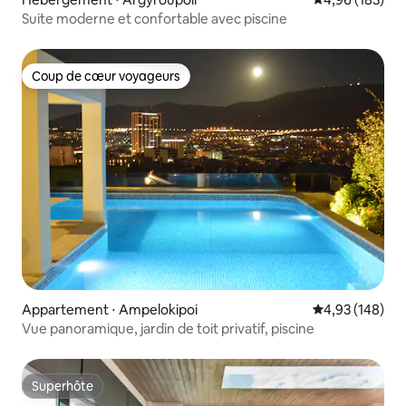
Suite moderne et confortable avec piscine
Coup de cœur voyageurs
Coup de cœur voyageurs
Appartement ⋅ Ampelokipoi
Évaluation moy
4,93 (148)
Vue panoramique, jardin de toit privatif, piscine
Superhôte
Superhôte