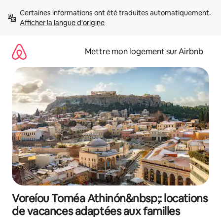
Aller
Certaines informations ont été traduites automatiquement. 
directement
Afficher la langue d'origine
au
contenu
Mettre mon logement sur Airbnb
Voreíou Toméa Athinón&nbsp;: locations
de vacances adaptées aux familles