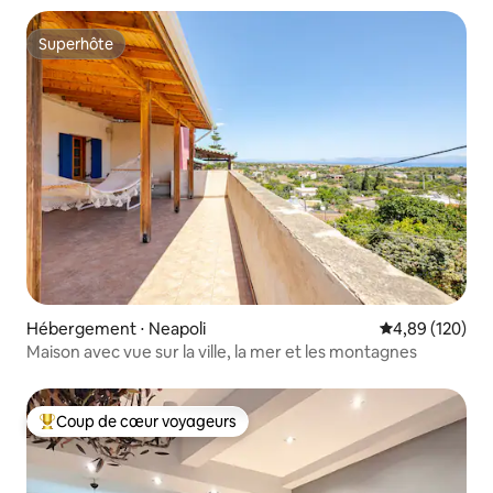
Superhôte
Superhôte
Hébergement ⋅ Neapoli
Évaluation moy
4,89 (120)
Maison avec vue sur la ville, la mer et les montagnes
Coup de cœur voyageurs
Coups de cœur voyageurs les plus appréciés