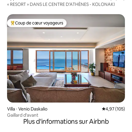
« RESORT » DANS LE CENTRE D'ATHÈNES - KOLONAKI
Coup de cœur voyageurs
Coups de cœur voyageurs les plus appréciés
Villa ⋅ Venio Daskalio
Évaluation moy
4,97 (105)
Gaillard d'avant
Plus d'informations sur Airbnb