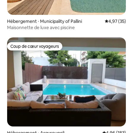
Hébergement ⋅ Municipality of Pallini
Évaluation mo
4,97 (35)
Maisonnette de luxe avec piscine
Coup de cœur voyageurs
Coup de cœur voyageurs
Hébergement ⋅ Argyroupoli
Évaluation moy
4,96 (183)