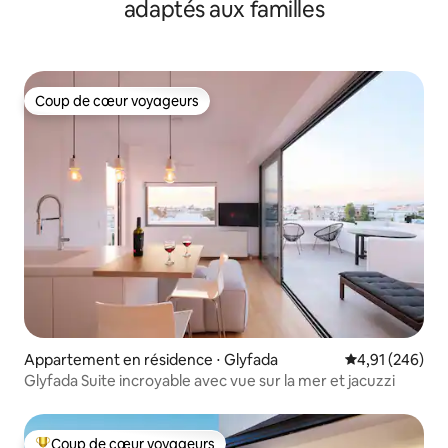
adaptés aux familles
Coup de cœur voyageurs
Coup de cœur voyageurs
Appartement en résidence ⋅ Glyfada
Évaluation moy
4,91 (246)
Glyfada Suite incroyable avec vue sur la mer et jacuzzi
Coup de cœur voyageurs