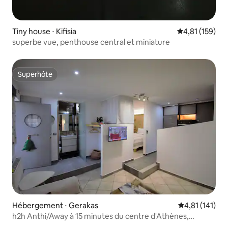
Tiny house ⋅ Kifisia
Évaluation moy
4,81 (159)
superbe vue, penthouse central et miniature
Superhôte
Superhôte
Hébergement ⋅ Gerakas
Évaluation moy
4,81 (141)
h2h Αnthi/Away à 15 minutes du centre d'Athènes,
aéroport