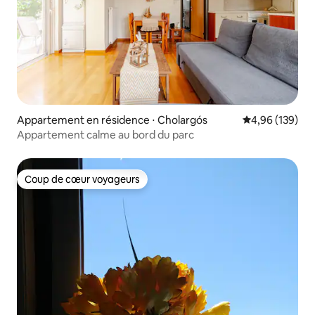
Appartement en résidence ⋅ Cholargós
Évaluation moy
4,96 (139)
Appartement calme au bord du parc
Coup de cœur voyageurs
Coup de cœur voyageurs