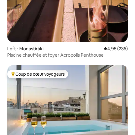
Loft ⋅ Monastiráki
Évaluation moy
4,95 (236)
Piscine chauffée et foyer Acropolis Penthouse
Coup de cœur voyageurs
Coups de cœur voyageurs les plus appréciés