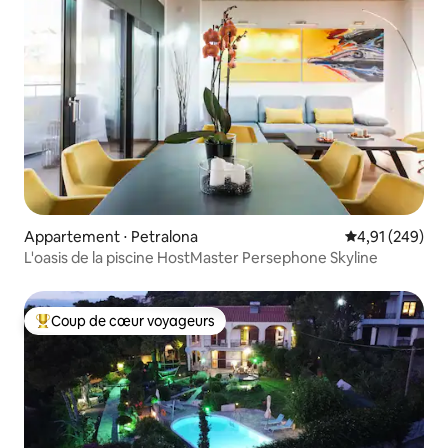
Appartement ⋅ Petralona
Évaluation moy
4,91 (249)
L'oasis de la piscine HostMaster Persephone Skyline
Coup de cœur voyageurs
Coups de cœur voyageurs les plus appréciés