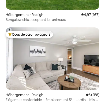
Hébergement ⋅ Raleigh
Évaluation moy
4,97 (167)
Bungalow chic acceptant les animaux
Coup de cœur voyageurs
Coups de cœur voyageurs les plus appréciés
Hébergement ⋅ Raleigh
Évaluation 
5 (258)
Élégant et confortable ~ Emplacement 5* ~ Jardin ~ Mis à
jour