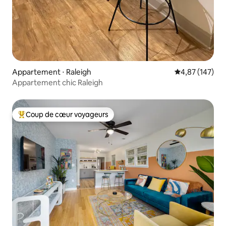
Appartement ⋅ Raleigh
Évaluation moy
4,87 (147)
Appartement chic Raleigh
Coup de cœur voyageurs
Coups de cœur voyageurs les plus appréciés