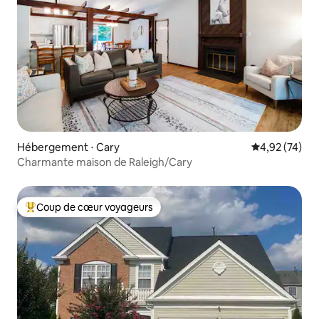
Hébergement ⋅ Cary
Évaluation mo
4,92 (74)
Charmante maison de Raleigh/Cary
Coup de cœur voyageurs
Coups de cœur voyageurs les plus appréciés