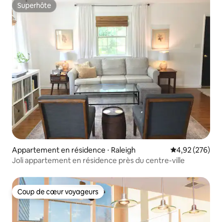
Superhôte
Superhôte
Appartement en résidence ⋅ Raleigh
Évaluation moy
4,92 (276)
Joli appartement en résidence près du centre-ville
Coup de cœur voyageurs
Coup de cœur voyageurs