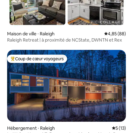
Maison de ville ⋅ Raleigh
Évaluation mo
4,85 (88)
Raleigh Retreat | à proximité de NCState, DWNTN et Rex
Coup de cœur voyageurs
Coups de cœur voyageurs les plus appréciés
Hébergement ⋅ Raleigh
Évaluation
5 (13)