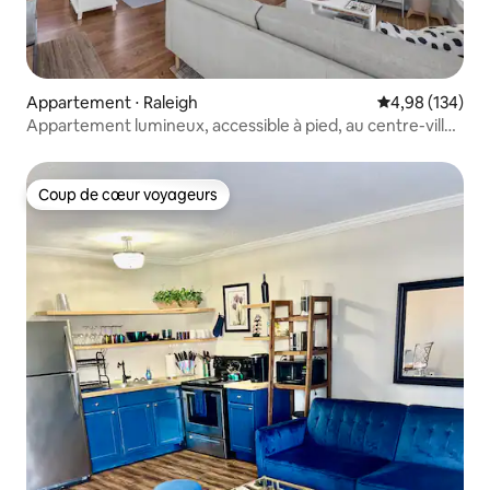
Appartement ⋅ Raleigh
Évaluation moy
4,98 (134)
Appartement lumineux, accessible à pied, au centre-ville
de Raleigh
Coup de cœur voyageurs
Coup de cœur voyageurs