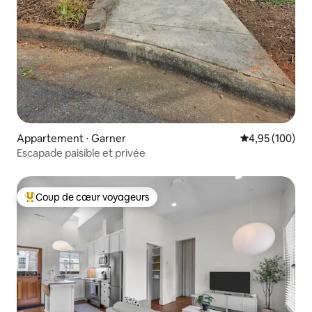
Appartement ⋅ Garner
Évaluation moy
4,95 (100)
Escapade paisible et privée
Coup de cœur voyageurs
Coups de cœur voyageurs les plus appréciés