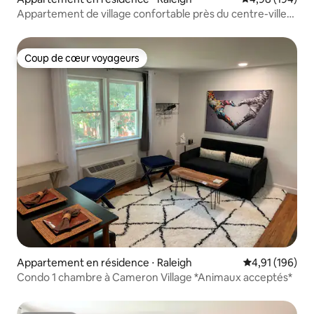
Appartement de village confortable près du centre-ville
et de l'État de Caroline du Nord
Coup de cœur voyageurs
Coup de cœur voyageurs
Appartement en résidence ⋅ Raleigh
Évaluation moy
4,91 (196)
Condo 1 chambre à Cameron Village *Animaux acceptés*