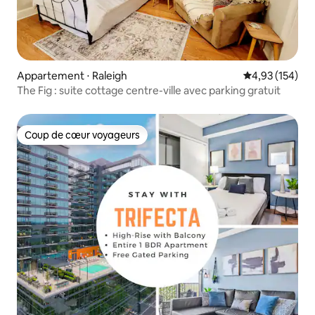
Appartement ⋅ Raleigh
Évaluation moy
4,93 (154)
The Fig : suite cottage centre-ville avec parking gratuit
Coup de cœur voyageurs
Coup de cœur voyageurs