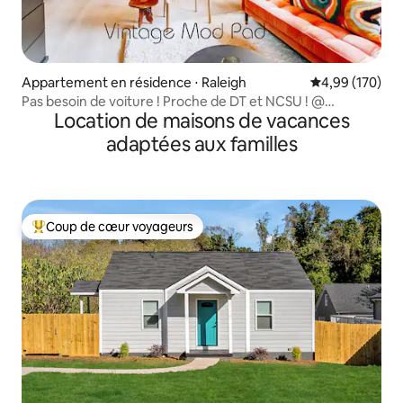
Appartement en résidence ⋅ Raleigh
Évaluation moy
4,99 (170)
Pas besoin de voiture ! Proche de DT et NCSU ! @
Location de maisons de vacances
VintageModPad
adaptées aux familles
Coup de cœur voyageurs
Coups de cœur voyageurs les plus appréciés