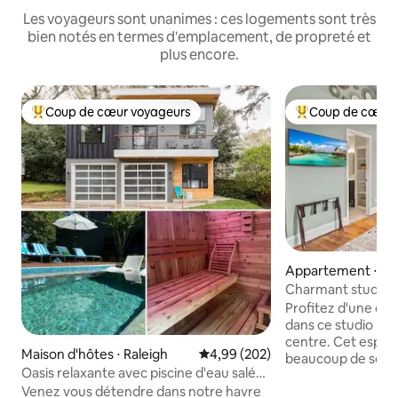
Les voyageurs sont unanimes : ces logements sont très
bien notés en termes d'emplacement, de propreté et
plus encore.
Coup de cœur voyageurs
Coup de cœur 
Coups de cœur voyageurs les plus appréciés
Coups de cœur vo
Appartement ⋅ Ra
Charmant studio da
Emplacement acces
Profitez d'une ex
dans ce studio his
centre. Cet espace confortable offre
Maison d'hôtes ⋅ Raleigh
Évaluation moyenne sur la base 
4,99 (202)
beaucoup de soleil
Oasis relaxante avec piscine d'eau salée
ouvert avec des p
et retraite moderne
Venez vous détendre dans notre havre
Entièrement rénov