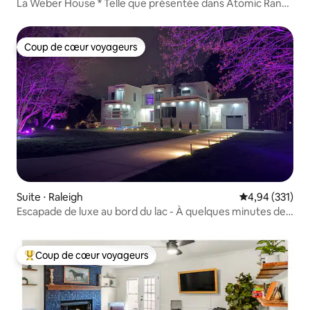
La Weber House * Telle que présentée dans Atomic Ranch
*
Coup de cœur voyageurs
Coup de cœur voyageurs
Suite ⋅ Raleigh
Évaluation moy
4,94 (331)
Escapade de luxe au bord du lac - À quelques minutes de
RDU
Coup de cœur voyageurs
Coups de cœur voyageurs les plus appréciés