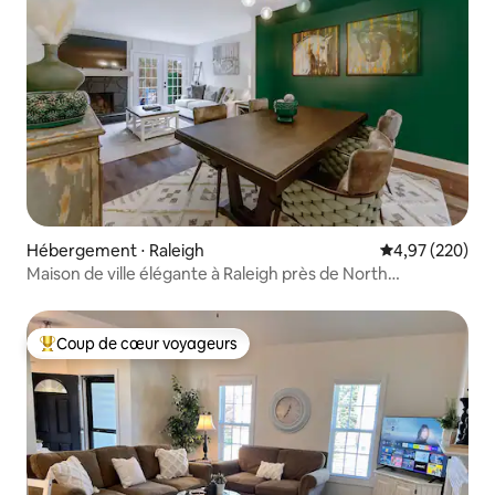
Hébergement ⋅ Raleigh
Évaluation moy
4,97 (220)
Maison de ville élégante à Raleigh près de North
Hills/Crabtree
Coup de cœur voyageurs
Coups de cœur voyageurs les plus appréciés