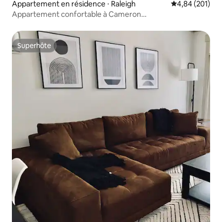
Appartement en résidence ⋅ Raleigh
Évaluation moy
4,84 (201)
Appartement confortable à Cameron
Village/NCSU/centre-ville
Superhôte
Superhôte