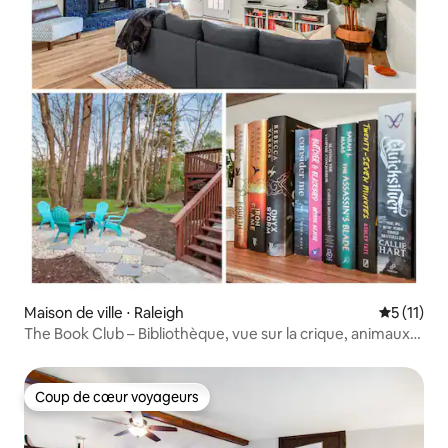
Maison de ville ⋅ Raleigh
Évaluatio
5 (11)
The Book Club – Bibliothèque, vue sur la crique, animaux
acceptés
Coup de cœur voyageurs
Coup de cœur voyageurs