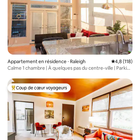
Appartement en résidence ⋅ Raleigh
Évaluation mo
4,8 (118)
Calme 1 chambre | À quelques pas du centre-ville | Parking
sécurisé
Coup de cœur voyageurs
Coups de cœur voyageurs les plus appréciés