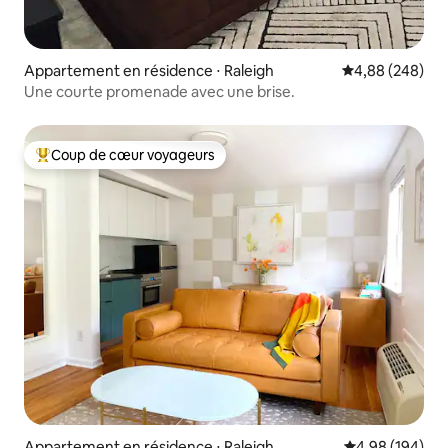
Appartement en résidence ⋅ Raleigh
Évaluation moy
4,88 (248)
Une courte promenade avec une brise.
Coup de cœur voyageurs
Coups de cœur voyageurs les plus appréciés
Appartement en résidence ⋅ Raleigh
Évaluation moy
4,98 (194)