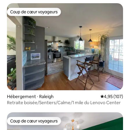
Coup de cœur voyageurs
Coup de cœur voyageurs
Hébergement ⋅ Raleigh
Évaluation moy
4,95 (107)
Retraite boisée/Sentiers/Calme/1 mile du Lenovo Center
Coup de cœur voyageurs
Coup de cœur voyageurs