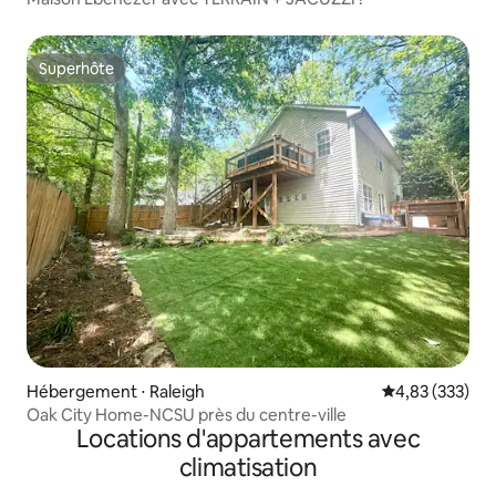
Superhôte
Superhôte
Hébergement ⋅ Raleigh
Évaluation moy
4,83 (333)
Oak City Home-NCSU près du centre-ville
Locations d'appartements avec
climatisation