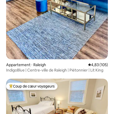
Appartement ⋅ Raleigh
Évaluation moy
4,83 (105)
IndigoBlue | Centre-ville de Raleigh | Piétonnier | Lit King
Coup de cœur voyageurs
Coups de cœur voyageurs les plus appréciés