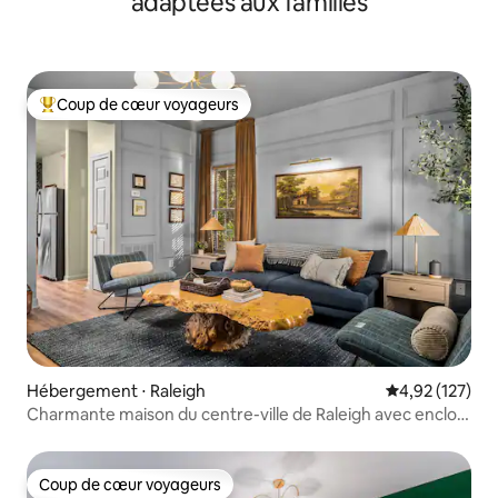
adaptées aux familles
Coup de cœur voyageurs
Coups de cœur voyageurs les plus appréciés
Hébergement ⋅ Raleigh
Évaluation moy
4,92 (127)
Charmante maison du centre-ville de Raleigh avec enclos
pour chien
Coup de cœur voyageurs
Coup de cœur voyageurs