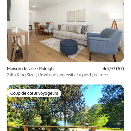
Maison de ville ⋅ Raleigh
Évaluation mo
4,97 (67)
3 lits King Size ; Umstead accessible à pied ; calme ;
Lenovo Center
Coup de cœur voyageurs
Coup de cœur voyageurs