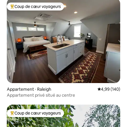
Coup de cœur voyageurs
Coups de cœur voyageurs les plus appréciés
Appartement ⋅ Raleigh
Évaluation moy
4,99 (140)
Appartement privé situé au centre
Coup de cœur voyageurs
Coups de cœur voyageurs les plus appréciés