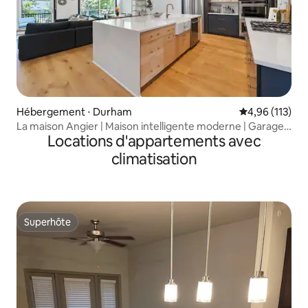
Hébergement ⋅ Durham
Évaluation moy
4,96 (113)
La maison Angier | Maison intelligente moderne | Garage
Locations d'appartements avec
pour 4 voitures
climatisation
Superhôte
Superhôte