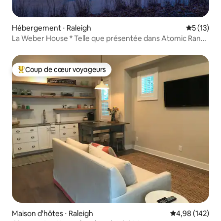
Hébergement ⋅ Raleigh
Évaluation
5 (13)
La Weber House * Telle que présentée dans Atomic Ranch
*
Coup de cœur voyageurs
Coups de cœur voyageurs les plus appréciés
Maison d'hôtes ⋅ Raleigh
Évaluation moy
4,98 (142)