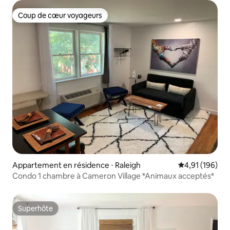
Coup de cœur voyageurs
Coup de cœur voyageurs
Appartement en résidence ⋅ Raleigh
Évaluation moy
4,91 (196)
Condo 1 chambre à Cameron Village *Animaux acceptés*
Superhôte
Superhôte