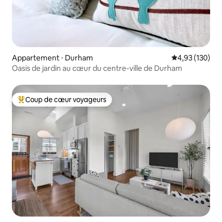
Appartement ⋅ Durham
Évaluation moy
4,93 (130)
Oasis de jardin au cœur du centre-ville de Durham
Coup de cœur voyageurs
Coups de cœur voyageurs les plus appréciés