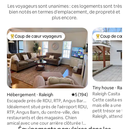
Les voyageurs sont unanimes : ces logements sont très
bien notés en termes d'emplacement, de propreté et
plus encore.
Coup de cœur voyageurs
Coup de cœur 
Coups de cœur voyageurs les plus appréciés
Coups de cœur vo
Tiny house ⋅ Ralei
Raleigh Casita
Hébergement ⋅ Raleigh
Évaluation moyenne sur la ba
5 (194)
Cette casita est p
Escapade près de RDU, RTP, Angus Barn,
mais elle a une gra
centre-ville
Idéalement situé près de l'aéroport RDU,
petit trésor se tr
RTP, Angus Barn, du centre-ville, des
Raleigh, attendant
restaurants et des magasins. Chien
votre prochaine a
amical avec une cour arrière clôturée !
Veuillez noter que
Lvl-2 Chargeur pour véhicules