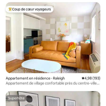
Coup de cœur voyageurs
Coups de cœur voyageurs les plus appréciés
Appartement en résidence ⋅ Raleigh
Évaluation moy
4,98 (193)
Appartement de village confortable près du centre-ville
et de l'État de Caroline du Nord
Superhôte
Superhôte