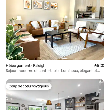
Hébergement ⋅ Raleigh
Évaluatio
5 (3)
Séjour moderne et confortable | Lumineux, élégant et
relaxant
Coup de cœur voyageurs
Coup de cœur voyageurs