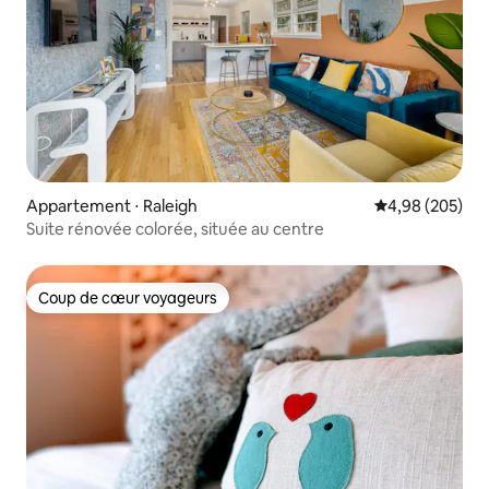
Appartement ⋅ Raleigh
Évaluation moy
4,98 (205)
Suite rénovée colorée, située au centre
Coup de cœur voyageurs
Coup de cœur voyageurs