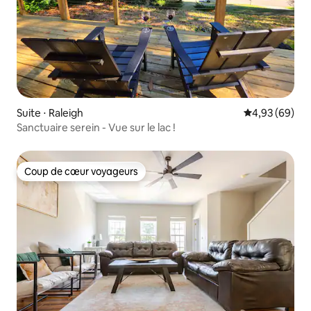
Suite ⋅ Raleigh
Évaluation mo
4,93 (69)
Sanctuaire serein - Vue sur le lac !
Coup de cœur voyageurs
Coup de cœur voyageurs