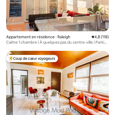
Appartement en résidence ⋅ Raleigh
Évaluation mo
4,8 (118)
Calme 1 chambre | À quelques pas du centre-ville | Parking
sécurisé
Coup de cœur voyageurs
Coups de cœur voyageurs les plus appréciés