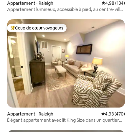
Appartement ⋅ Raleigh
Évaluation moy
4,98 (134)
Appartement lumineux, accessible à pied, au centre-ville
de Raleigh
Coup de cœur voyageurs
Coups de cœur voyageurs les plus appréciés
Appartement ⋅ Raleigh
Évaluation moy
4,93 (470)
Élégant appartement avec lit King Size dans un quartier
calme