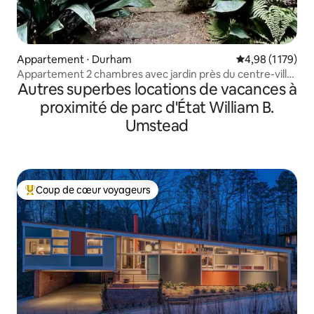
Appartement ⋅ Durham
Évaluation moye
4,98 (1 179)
Appartement 2 chambres avec jardin près du centre-ville
Autres superbes locations de vacances à
de Durham
proximité de parc d'État William B.
Umstead
Coup de cœur voyageurs
Coups de cœur voyageurs les plus appréciés