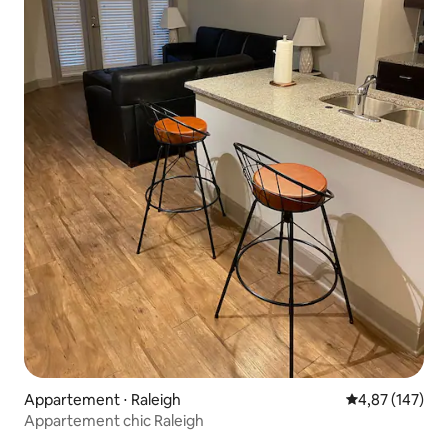
Appartement ⋅ Raleigh
Évaluation moy
4,87 (147)
Appartement chic Raleigh