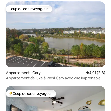
Coup de cœur voyageurs
Coup de cœur voyageurs
Appartement ⋅ Cary
Évaluation moy
4,91 (218)
Appartement de luxe à West Cary avec vue imprenable
Coup de cœur voyageurs
Coups de cœur voyageurs les plus appréciés