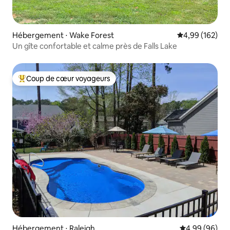
Hébergement ⋅ Wake Forest
Évaluation moy
4,99 (162)
Un gîte confortable et calme près de Falls Lake
Coup de cœur voyageurs
Coups de cœur voyageurs les plus appréciés
Hébergement ⋅ Raleigh
Évaluation mo
4,99 (96)