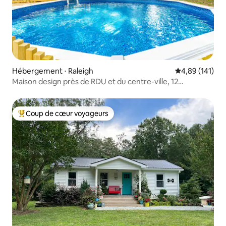
Hébergement ⋅ Raleigh
Évaluation moy
4,89 (141)
Maison design près de RDU et du centre-ville, 12
couchages
Coup de cœur voyageurs
Coups de cœur voyageurs les plus appréciés