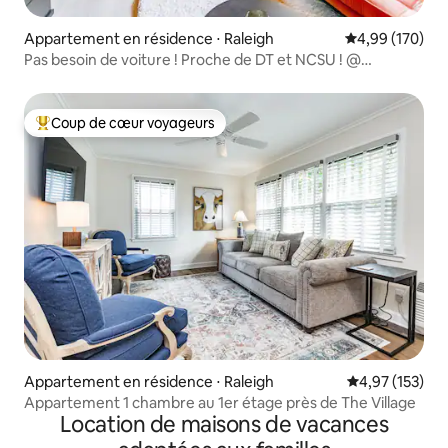
Appartement en résidence ⋅ Raleigh
Évaluation moy
4,99 (170)
Pas besoin de voiture ! Proche de DT et NCSU ! @
VintageModPad
Coup de cœur voyageurs
Coups de cœur voyageurs les plus appréciés
Appartement en résidence ⋅ Raleigh
Évaluation moy
4,97 (153)
Appartement 1 chambre au 1er étage près de The Village
Location de maisons de vacances