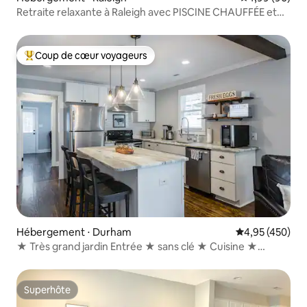
Retraite relaxante à Raleigh avec PISCINE CHAUFFÉE et
jacuzzi
Coup de cœur voyageurs
Coups de cœur voyageurs les plus appréciés
Hébergement ⋅ Durham
Évaluation moy
4,95 (450)
★ Très grand jardin Entrée ★ sans clé ★ Cuisine ★
complète Lave-linge/sèche-linge
Superhôte
Superhôte