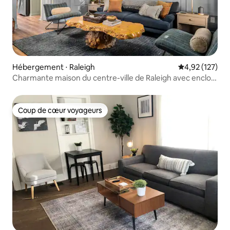
Hébergement ⋅ Raleigh
Évaluation moy
4,92 (127)
Charmante maison du centre-ville de Raleigh avec enclos
pour chien
Coup de cœur voyageurs
Coup de cœur voyageurs