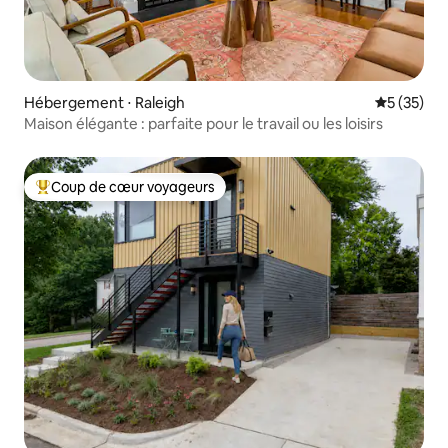
Hébergement ⋅ Raleigh
Évaluation
5 (35)
Maison élégante : parfaite pour le travail ou les loisirs
Coup de cœur voyageurs
Coups de cœur voyageurs les plus appréciés