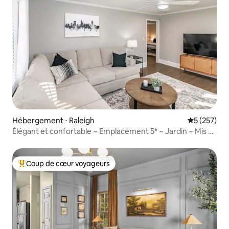
Hébergement ⋅ Raleigh
Évaluation 
5 (257)
Élégant et confortable ~ Emplacement 5* ~ Jardin ~ Mis à
jour
Coup de cœur voyageurs
Coups de cœur voyageurs les plus appréciés