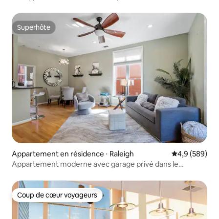
Superhôte
Superhôte
Appartement en résidence ⋅ Raleigh
Évaluation mo
4,9 (589)
Appartement moderne avec garage privé dans le
Warehouse District
Coup de cœur voyageurs
Coup de cœur voyageurs