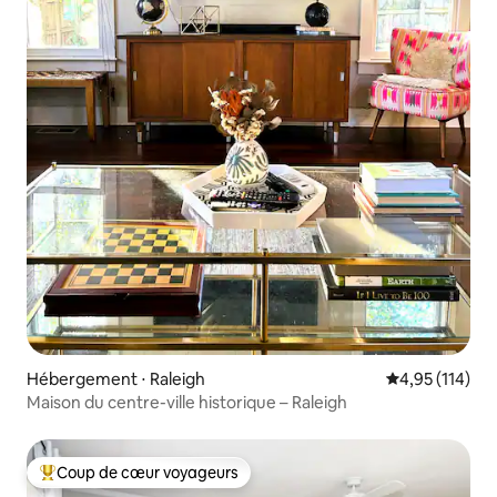
Hébergement ⋅ Raleigh
Évaluation moy
4,95 (114)
Maison du centre-ville historique – Raleigh
Coup de cœur voyageurs
Coups de cœur voyageurs les plus appréciés