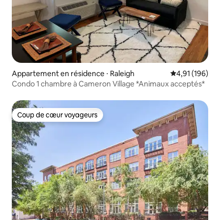
Appartement en résidence ⋅ Raleigh
Évaluation moy
4,91 (196)
Condo 1 chambre à Cameron Village *Animaux acceptés*
Coup de cœur voyageurs
Coup de cœur voyageurs