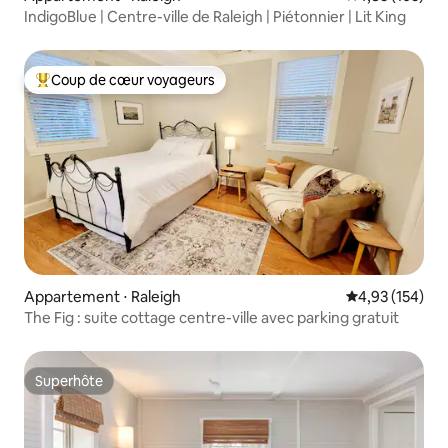
IndigoBlue | Centre-ville de Raleigh | Piétonnier | Lit King
Coup de cœur voyageurs
Coups de cœur voyageurs les plus appréciés
Appartement ⋅ Raleigh
Évaluation moy
4,93 (154)
The Fig : suite cottage centre-ville avec parking gratuit
Superhôte
Superhôte