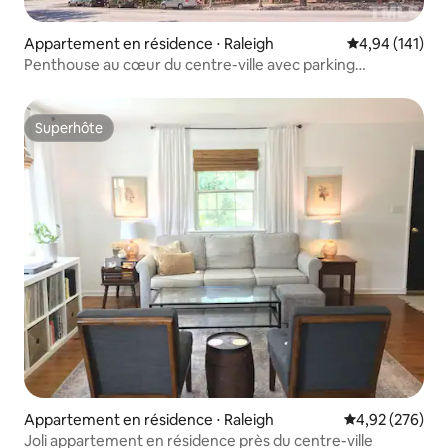
Appartement en résidence ⋅ Raleigh
Évaluation moy
4,94 (141)
Penthouse au cœur du centre-ville avec parking
GRATUIT !
Superhôte
Superhôte
Appartement en résidence ⋅ Raleigh
Évaluation moy
4,92 (276)
Joli appartement en résidence près du centre-ville