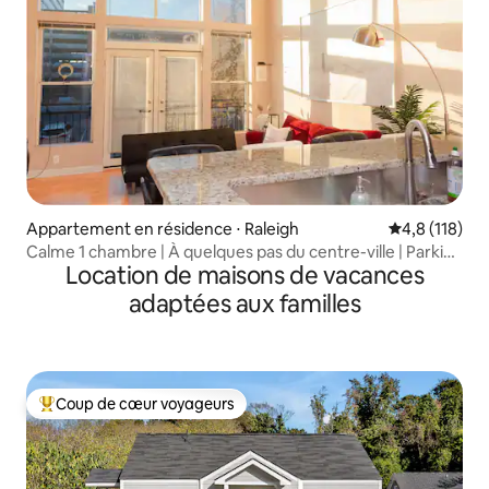
Appartement en résidence ⋅ Raleigh
Évaluation mo
4,8 (118)
Calme 1 chambre | À quelques pas du centre-ville | Parking
Location de maisons de vacances
sécurisé
adaptées aux familles
Coup de cœur voyageurs
Coups de cœur voyageurs les plus appréciés