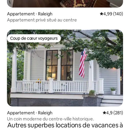
Appartement ⋅ Raleigh
Évaluation moy
4,99 (140)
Appartement privé situé au centre
Coup de cœur voyageurs
Coup de cœur voyageurs
Appartement ⋅ Raleigh
Évaluation mo
4,9 (281)
Un coin moderne du centre-ville historique.
Autres superbes locations de vacances à