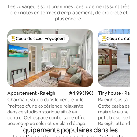
Les voyageurs sont unanimes : ces logements sont très
bien notés en termes d'emplacement, de propreté et
plus encore.
Coup de cœur voyageurs
Coup de cœur 
Coups de cœur voyageurs les plus appréciés
Coups de cœur vo
Appartement ⋅ Raleigh
Évaluation moyenne sur la base 
4,99 (196)
Tiny house ⋅ Ralei
Charmant studio dans le centre-ville -
Raleigh Casita
Emplacement accessible à pied
Profitez d'une expérience relaxante
Cette casita est p
dans ce studio historique situé au
mais elle a une gra
centre. Cet espace confortable offre
petit trésor se tr
beaucoup de soleil et un plan d'étage
Raleigh, attendant
Équipements populaires dans les
ouvert avec des plafonds voûtés.
votre prochaine a
Entièrement rénové avec de nouvelles
Veuillez noter que