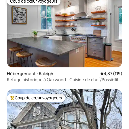
Coup de cœur voyageurs
Coup de cœur voyageurs
Hébergement ⋅ Raleigh
Évaluation moy
4,87 (119)
Refuge historique à Oakwood - Cuisine de chef/Possibilité
de se déplacer à pied
Coup de cœur voyageurs
Coups de cœur voyageurs les plus appréciés