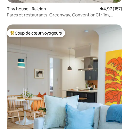
Tiny house ⋅ Raleigh
Évaluation moy
4,97 (157)
Parcs et restaurants, Greenway, ConventionCtr 1m,
Animaux acceptés
Coup de cœur voyageurs
Coups de cœur voyageurs les plus appréciés