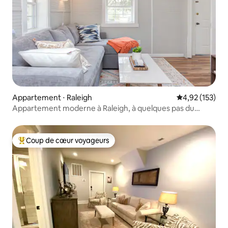
Appartement ⋅ Raleigh
Évaluation moy
4,92 (153)
Appartement moderne à Raleigh, à quelques pas du
centre-ville
Coup de cœur voyageurs
Coups de cœur voyageurs les plus appréciés