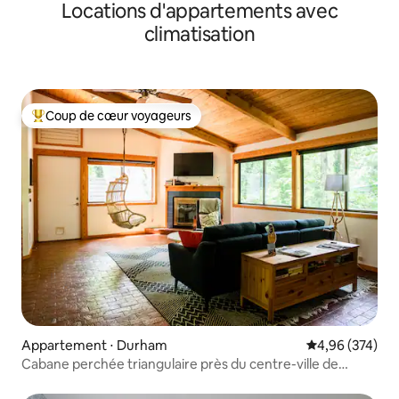
Locations d'appartements avec
d'intérêt et centre-ville accessibles à pied
climatisation
Coup de cœur voyageurs
Coups de cœur voyageurs les plus appréciés
Appartement ⋅ Durham
Évaluation moy
4,96 (374)
Cabane perchée triangulaire près du centre-ville de
Durham