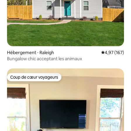
Hébergement ⋅ Raleigh
Évaluation moy
4,97 (167)
Bungalow chic acceptant les animaux
Coup de cœur voyageurs
Coup de cœur voyageurs