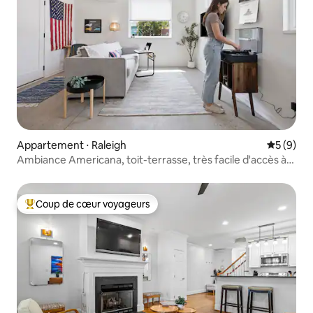
Appartement ⋅ Raleigh
Évaluatio
5 (9)
Ambiance Americana, toit-terrasse, très facile d'accès à
pied
Coup de cœur voyageurs
Coups de cœur voyageurs les plus appréciés