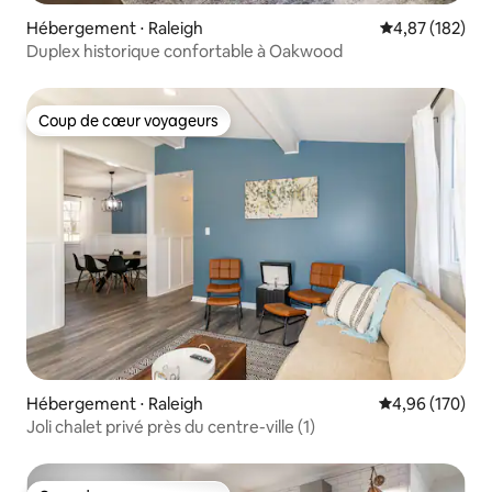
Hébergement ⋅ Raleigh
Évaluation moy
4,87 (182)
Duplex historique confortable à Oakwood
Coup de cœur voyageurs
Coup de cœur voyageurs
Hébergement ⋅ Raleigh
Évaluation moy
4,96 (170)
Joli chalet privé près du centre-ville (1)