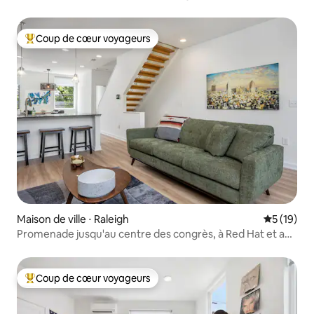
accessibles à pied !
Coup de cœur voyageurs
Coups de cœur voyageurs les plus appréciés
Maison de ville ⋅ Raleigh
Évaluation
5 (19)
Promenade jusqu'au centre des congrès, à Red Hat et au
centre des arts du spectacle
Coup de cœur voyageurs
Coups de cœur voyageurs les plus appréciés