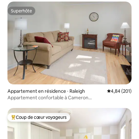
Superhôte
Superhôte
Appartement en résidence ⋅ Raleigh
Évaluation moy
4,84 (201)
Appartement confortable à Cameron
Village/NCSU/centre-ville
Coup de cœur voyageurs
Coups de cœur voyageurs les plus appréciés