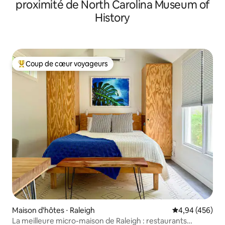
proximité de North Carolina Museum of
History
Coup de cœur voyageurs
Coups de cœur voyageurs les plus appréciés
Maison d'hôtes ⋅ Raleigh
Évaluation moy
4,94 (456)
La meilleure micro-maison de Raleigh : restaurants