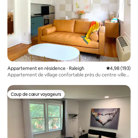
Appartement en résidence ⋅ Raleigh
Évaluation moy
4,98 (193)
Appartement de village confortable près du centre-ville
et de l'État de Caroline du Nord
Coup de cœur voyageurs
Coup de cœur voyageurs