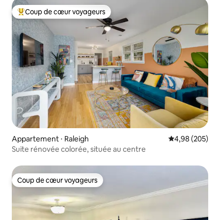
Coup de cœur voyageurs
Coups de cœur voyageurs les plus appréciés
Appartement ⋅ Raleigh
Évaluation moy
4,98 (205)
Suite rénovée colorée, située au centre
Coup de cœur voyageurs
Coup de cœur voyageurs