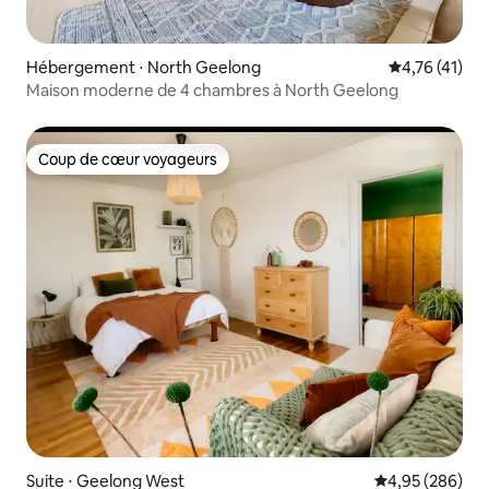
Hébergement ⋅ North Geelong
Évaluation mo
4,76 (41)
Maison moderne de 4 chambres à North Geelong
Coup de cœur voyageurs
Coup de cœur voyageurs
Suite ⋅ Geelong West
Évaluation moy
4,95 (286)