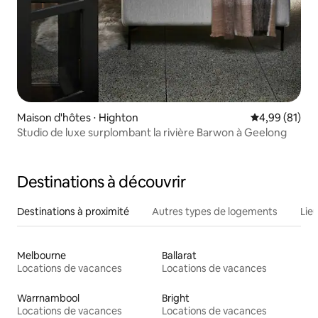
Maison d'hôtes ⋅ Highton
Évaluation mo
4,99 (81)
Studio de luxe surplombant la rivière Barwon à Geelong
Destinations à découvrir
Destinations à proximité
Autres types de logements
Lie
Melbourne
Ballarat
Locations de vacances
Locations de vacances
Warrnambool
Bright
Locations de vacances
Locations de vacances