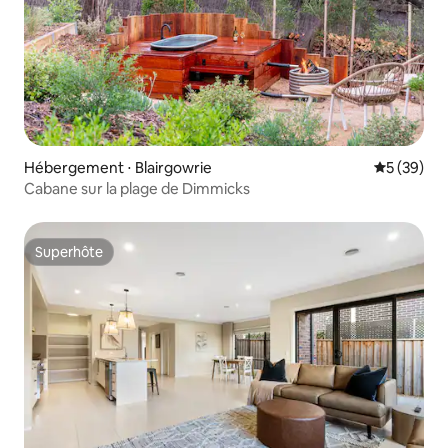
Hébergement ⋅ Blairgowrie
Évaluation
5 (39)
Cabane sur la plage de Dimmicks
Superhôte
Superhôte