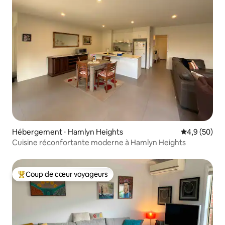
Hébergement ⋅ Hamlyn Heights
Évaluation m
4,9 (50)
Cuisine réconfortante moderne à Hamlyn Heights
Coup de cœur voyageurs
Coups de cœur voyageurs les plus appréciés