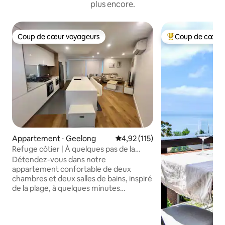
plus encore.
Coup de cœur voyageurs
Coup de cœur 
Coup de cœur voyageurs
Coups de cœur vo
Appartement ⋅ Geelong
Évaluation moyenne sur la base 
4,92 (115)
Refuge côtier | À quelques pas de la
plage
Détendez-vous dans notre
appartement confortable de deux
chambres et deux salles de bains, inspiré
de la plage, à quelques minutes
d'Eastern Beach, de la ville de Geelong et
de la gare de Geelong. Profitez d'une
vue apaisante sur l'eau depuis votre