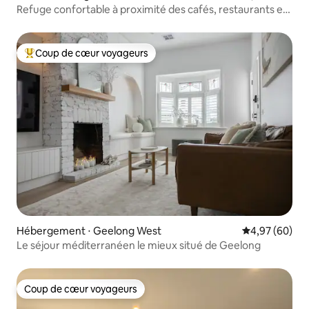
Refuge confortable à proximité des cafés, restaurants et
boutiques
Coup de cœur voyageurs
Coups de cœur voyageurs les plus appréciés
Hébergement ⋅ Geelong West
Évaluation mo
4,97 (60)
Le séjour méditerranéen le mieux situé de Geelong
Coup de cœur voyageurs
Coup de cœur voyageurs