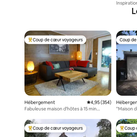
d'Amsterdam
Inspirati
la plage
L
Coup de cœur voyageurs
Coup de
Coups de cœur voyageurs les plus appréciés
Coup de
Hébergement
Évaluation moyenne sur 
4,95 (354)
Héberge
Fabuleuse maison d'hôtes à 15 min
"Maison d
d'Amsterdam.
dans le ce
Coup de cœur voyageurs
Coup 
Coups de cœur voyageurs les plus appréciés
Coups de