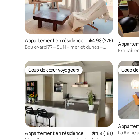
Appartement en résidence
Évaluation moyenne sur 
4,93 (275)
Appartem
Boulevard 77 – SUN – mer et dunes –
Probablem
stationnement gratuit
l'IJsselme
Coup de cœur voyageurs
Coup de
Coup de cœur voyageurs
Coup de
Appartem
La Reine 
Appartement en résidence
Évaluation moyenne su
4,9 (181)
ensoleillé