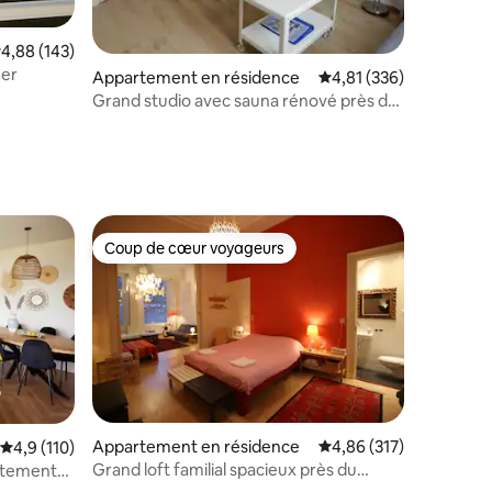
valuation moyenne sur la base de 143 commentaires : 4,88 sur 5
4,88 (143)
mer
Appartement en résidence
Évaluation moyenne sur
4,81 (336)
Grand studio avec sauna rénové près de
la plage
ntaires : 4,98 sur 5
Coup de cœur voyageurs
Coup de cœur voyageurs
ntaires : 4,84 sur 5
Appartement en résidence
Évaluation moyenne sur
4,86 (317)
Évaluation moyenne sur la base de 110 commentaires : 4,9 sur 5
4,9 (110)
Grand loft familial spacieux près du
rtement
centre et d'Amsterdam