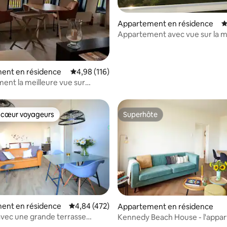
Appartement en résidence
É
Appartement avec vue sur la 
la base de 275 commentaires : 4,93 sur 5
ent en résidence
Évaluation moyenne sur la base de 116 comme
4,98 (116)
ent la meilleure vue sur
er en Frise !
 cœur voyageurs
Superhôte
 cœur voyageurs
Superhôte
ent en résidence
Évaluation moyenne sur la base de 472 comme
4,84 (472)
Appartement en résidence
avec une grande terrasse
Kennedy Beach House - l'appa
r la base de 181 commentaires : 4,9 sur 5
e
près de la mer