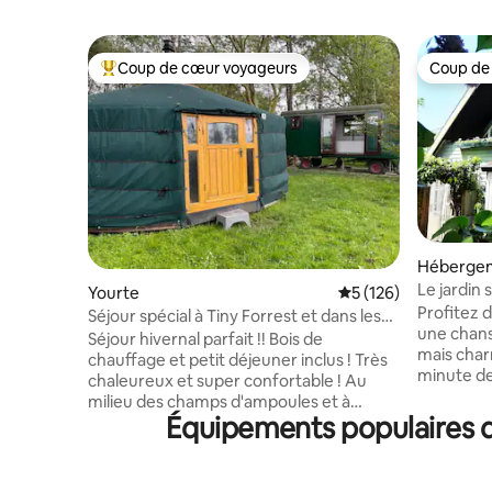
Coup de cœur voyageurs
Coup de
Coups de cœur voyageurs les plus appréciés
Coup de
Héberge
Le jardin 
Yourte
Évaluation moyenne 
5 (126)
Profitez d
Séjour spécial à Tiny Forrest et dans les
une chans
champs de bulbes
Séjour hivernal parfait !! Bois de
mais char
chauffage et petit déjeuner inclus ! Très
minute d
chaleureux et super confortable ! Au
« klimduin
milieu des champs d'ampoules et à
crème gla
Équipements populaires da
seulement 15 minutes en voiture de la
village d'
plage se trouve cette propriété unique
soyez et p
et romantique appelée Flower Power. À
Détendez
l'extérieur, vous pouvez vous imaginer