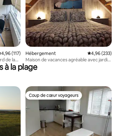
ntaires : 4,94 sur 5
valuation moyenne sur la base de 117 commentaires : 4,96 sur 5
4,96 (117)
Hébergement
Évaluation moyenne sur
4,96 (233)
rd de la
Maison de vacances agréable avec jardin
 à la plage
et beaucoup d'intimité.
Coup de cœur voyageurs
Coup de cœur voyageurs