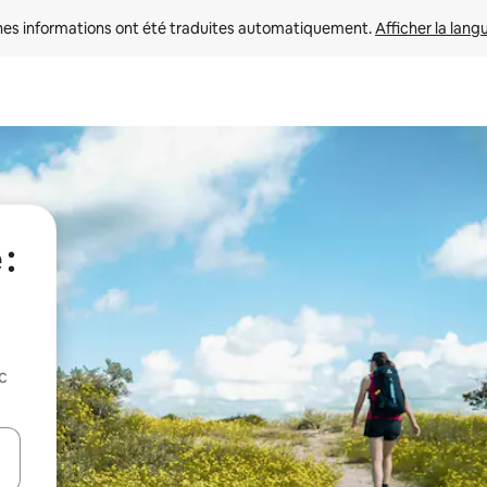
nes informations ont été traduites automatiquement. 
Afficher la lang
:
c
hes vers le haut et vers le bas pour les parcourir ou en appuyant et en fai