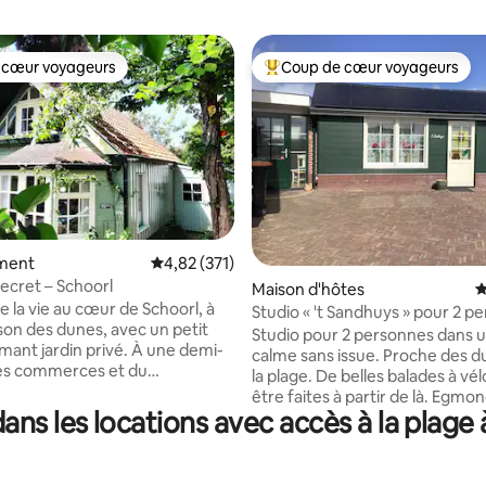
 cœur voyageurs
Coup de cœur voyageurs
 cœur voyageurs
Coups de cœur voyageurs les p
ment
Évaluation moyenne sur la base de 371 comme
4,82 (371)
secret – Schoorl
sur la base de 126 commentaires : 5 sur 5
Maison d'hôtes
É
e la vie au cœur de Schoorl, à
Studio « 't Sandhuys » pour 2 p
on des dunes, avec un petit
près des dunes d'Egmond
Studio pour 2 personnes dans 
mant jardin privé. À une demi-
calme sans issue. Proche des d
es commerces et du
la plage. De belles balades à vé
 », du centre de vélo et du bar à
être faites à partir de là. Egmo
cée. À 6 minutes en voiture du
ns les locations avec accès à la plage
à 10 min à vélo, Alkmaar à 7 km
art de Bergen. La nature appelle,
du village d'artistes de Bergen.
rofitez de ce qui est.
dispose de sa propre entrée et 
-vous, restaurez-vous,
avec sommier à ressorts pour