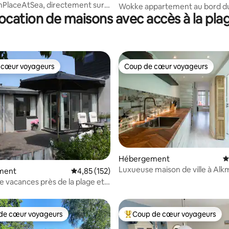
onPlaceAtSea, directement sur
Wokke appartement au bord d
ocation de maisons avec accès à la pla
 cœur voyageurs
Coup de cœur voyageurs
 cœur voyageurs
Coup de cœur voyageurs
Hébergement
É
Luxueuse maison de ville à Alk
la base de 354 commentaires : 4,95 sur 5
ment
Évaluation moyenne sur la base de 152 comme
4,85 (152)
d'Amsterdam.
e vacances près de la plage et
ntre."
de cœur voyageurs
Coup de cœur voyageurs
 cœur voyageurs les plus appréciés
Coups de cœur voyageurs les p