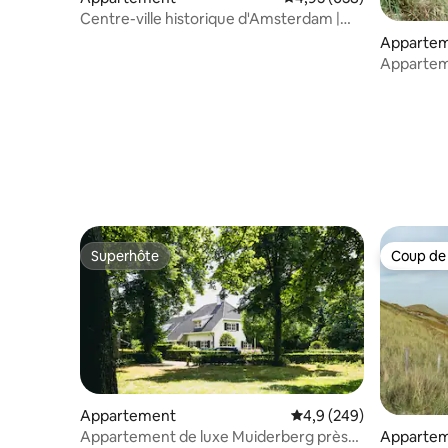
Centre-ville historique d'Amsterdam |
emplacement privilégié
Apparte
Appartem
Superhôte
Coup de
Superhôte
Coup de
Appartement
Évaluation moyenne sur
4,9 (249)
Appartement de luxe Muiderberg près
Apparte