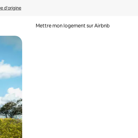
ue d'origine
Mettre mon logement sur Airbnb
sant glisser.