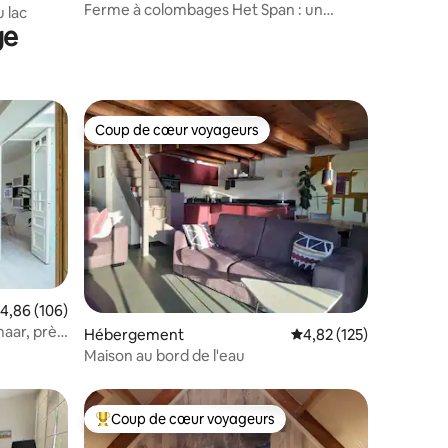
Ferme à colombages Het Span : un
u lac
appartement merveilleux !
ge
Coup de cœur voyageurs
Coup de cœur voyageurs
valuation moyenne sur la base de 106 commentaires : 4,86 sur 5
4,86 (106)
maar, près
ntaires : 4,85 sur 5
Hébergement
Évaluation moyenne sur
4,82 (125)
Maison au bord de l'eau
Coup de cœur voyageurs
lus appréciés
Coups de cœur voyageurs les plus appréciés