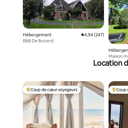
Hébergement
Évaluation moyenne sur 
4,94 (247)
B&B De Buizerd
Héberge
Maison m
Location d
Coup de cœur voyageurs
Coup 
Coups de cœur voyageurs les plus appréciés
Coups de