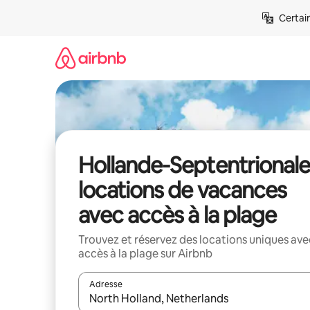
Aller
Certai
directement
au
contenu
Hollande-Septentrionale 
locations de vacances
avec accès à la plage
Trouvez et réservez des locations uniques ave
accès à la plage sur Airbnb
Adresse
Lorsque les résultats s'affichent, utilisez les flèc