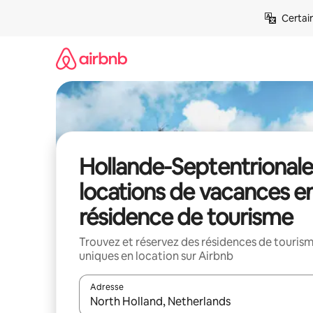
Aller
Certai
directement
au
contenu
Hollande-Septentrionale 
locations de vacances e
résidence de tourisme
Trouvez et réservez des résidences de touris
uniques en location sur Airbnb
Adresse
Lorsque les résultats s'affichent, utilisez les flèc