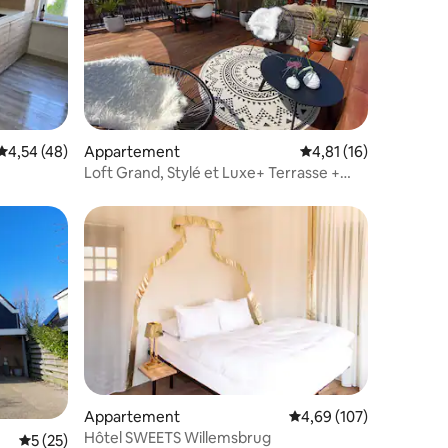
mmentaires : 5 sur 5
Évaluation moyenne sur la base de 48 commentaires : 4,54 sur 5
4,54 (48)
Appartement
Évaluation moyenne su
4,81 (16)
Loft Grand, Stylé et Luxe+ Terrasse +
près du Parc
lus appréciés
ntaires : 4,55 sur 5
Appartement
Évaluation moyenne sur
4,69 (107)
Hôtel SWEETS Willemsbrug
Évaluation moyenne sur la base de 25 commentaires : 5 sur 5
5 (25)