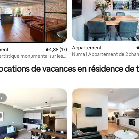
r la base de 21 commentaires : 4,95 sur 5
Appartement
É
ment
Évaluation moyenne sur la base de 17 comme
4,88 (17)
Numa | Appartement de 2 cha
artistique monumental sur les
Amsterdam-Est
0 m2
locations de vacances en résidence de 
te
te