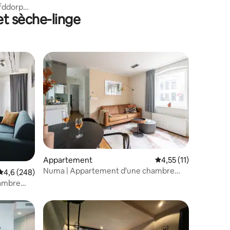
fddorp
et sèche-linge
Appartement
Évaluation moyenne s
4,55 (11)
Numa | Appartement d'une chambre
ntaires : 4,86 sur 5
Évaluation moyenne sur la base de 248 commentaires : 4,6 sur 5
4,6 (248)
près de Vondelpark
ambre