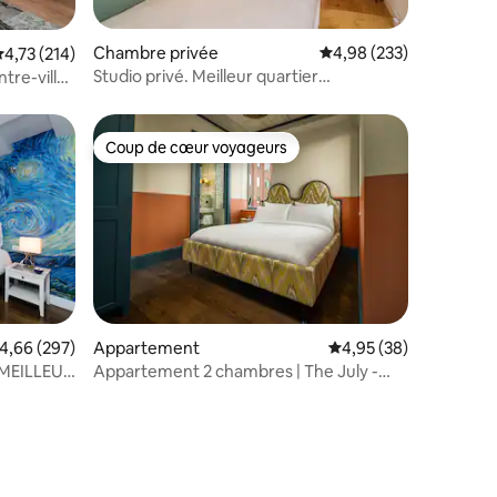
ntaires : 4,71 sur 5
Chambre privée
Évaluation moyenne sur
4,98 (233)
valuation moyenne sur la base de 214 commentaires : 4,73 sur 5
4,73 (214)
Studio privé. Meilleur quartier
tre-ville
d'Amsterdam
Coup de cœur voyageurs
Coup de cœur voyageurs
ntaires : 4,77 sur 5
valuation moyenne sur la base de 297 commentaires : 4,66 sur 5
4,66 (297)
Appartement
Évaluation moyenne su
4,95 (38)
@MEILLEUR
Appartement 2 chambres | The July -
Boat & Co