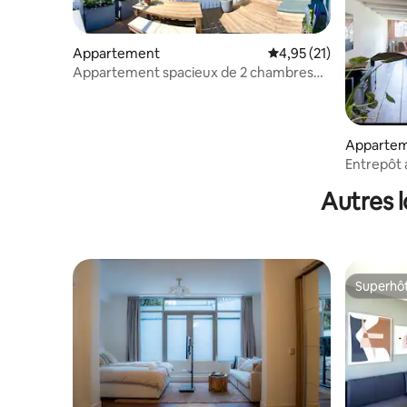
Appartement
Évaluation moyenne su
4,95 (21)
Appartement spacieux de 2 chambres
avec terrasse situé en centre-ville
Apparte
Entrepôt 
canaux 8
Autres 
Superhô
Superhô