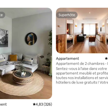
te
Superhôte
te
Superhôte
 la base de 163 commentaires : 4,97 sur 5
Appartement
É
Appartement de 2 chambres - 
Aparthotel
Sentez-vous à l'aise dans votre
appartement meublé et profit
toutes nos installations et serv
hôteliers de luxe gratuits ! Votr
appartement spacieux à ID A
dispose d'un salon confortable,
cuisine entièrement équipée e
sallede bain attenante. Vous a
ment
Évaluation moyenne sur la base de 326 commen
4,83 (326)
accès illimité à notre salle de sp