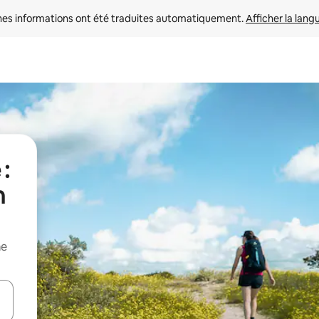
nes informations ont été traduites automatiquement. 
Afficher la lang
:
n
me
hes vers le haut et vers le bas pour les parcourir ou en appuyant et en fai