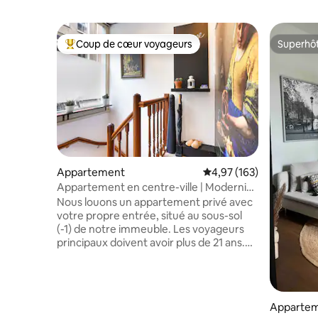
Coup de cœur voyageurs
Superhô
Coups de cœur voyageurs les plus appréciés
Superhô
Appartement
Évaluation moyenne sur
4,97 (163)
Appartement en centre-ville | Modernisé
| Familial !
Nous louons un appartement privé avec
votre propre entrée, situé au sous-sol
(-1) de notre immeuble. Les voyageurs
principaux doivent avoir plus de 21 ans.
L'emplacement est très proche du
Vondelpark, ce qui est idéal pour les
familles ou si vous voulez faire une
promenade/course matinale.
Apparte
Caractéristiques principales : * Situation