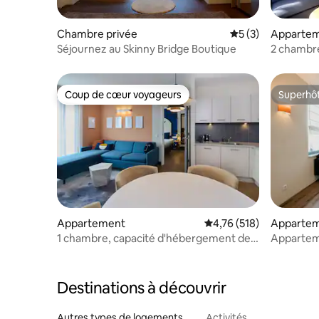
Chambre privée
Évaluation moyenn
5 (3)
Apparte
Séjournez au Skinny Bridge Boutique
2 chambre
BoLo Amst
Coup de cœur voyageurs
Superhô
Coup de cœur voyageurs
Superhô
Appartement
Évaluation moyenne sur
4,76 (518)
Apparte
1 chambre, capacité d'hébergement de
Appartem
4 personnes, Amstelveen, cuisine, 51 m²
Aparthot
Destinations à découvrir
Autres types de logements
Activités