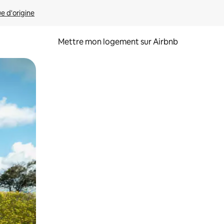
ue d'origine
Mettre mon logement sur Airbnb
sant glisser.