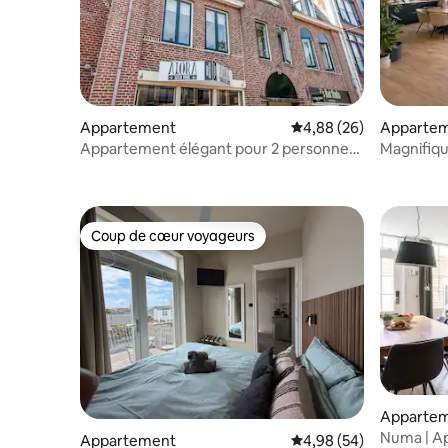
Appartement
Évaluation moyenne sur
4,88 (26)
Apparte
Appartement élégant pour 2 personnes
Magnifiqu
au cœur d’Alkmaar
d'Amste
Coup de cœur voyageurs
Coup de cœur voyageurs
Apparte
Numa | A
Appartement
Évaluation moyenne sur
4,98 (54)