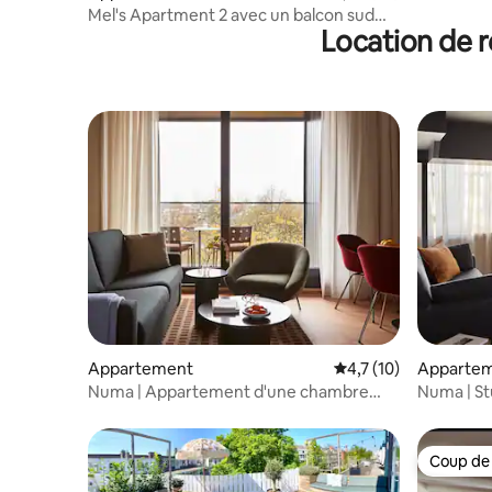
2 chambre
Mel's Apartment 2 avec un balcon sud
Location de r
agréable
Appartement
Évaluation moyenne s
4,7 (10)
Apparte
Numa | Appartement d'une chambre
Numa | Stu
avec balcon et canapé-lit
lit suppl
Coup de
Coup de