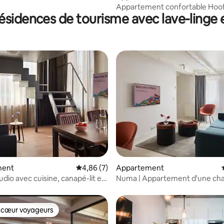
s avec canapé-lit
Appartement confortable Hoo
ésidences de tourisme avec lave-linge 
Schiphol Amsterdam
ur la base de 10 commentaires : 4,7 sur 5
ment
Évaluation moyenne sur la base de 7 comme
4,86 (7)
Appartement
dio avec cuisine, canapé-lit et
Numa | Appartement d'une ch
émentaire
avec canapé-lit
 cœur voyageurs
 cœur voyageurs